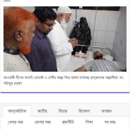
ক্ষোভ
আওয়ামী লীগের মতোই হেলমেট ও দেশীয় অস্ত্র নিয়ে হামলা চালাচ্ছে ছাত্রদলের সন্ত্রাসীরা: ডা.
শফিকুর রহমান
আন্তর্জাতিক
জাতীয়
ফিচার
বিনোদন
অপরাধ
খেলার খবর
জেলার খবর
রাজনীতি
শিক্ষা
সব খবর