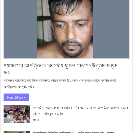
শ্যামনগরে আপত্তিকর অবস্থায় যুবদল নেতাকে উত্তম-মধ্যম
0
শ্যামনগর প্রতিনিধি: সাতক্ষীরার শ্যামনগরে আব্দুল মান্নান (৪৫) নামে এক যুবদল নেতাকে স্থানীয় জনতা
আপত্তিকর অবস্থায় আটক …
Read More »
লংমার্চ ও মহাসমাবেশের ঘোষণা দাবি আদায় না হওয়া পর্যন্ত রাজপথ ছাড়ব
না: ডা. শফিকুর রহমান
0