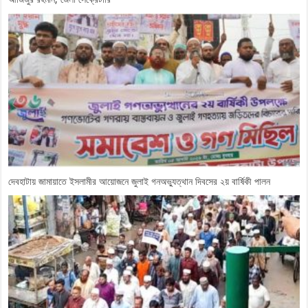
দেবহাটায় জামায়াতে ইসলামীর আয়োজনে জুলাই গনঅভ্যুত্থান দিবসের ২য় বার্ষিকী পালন