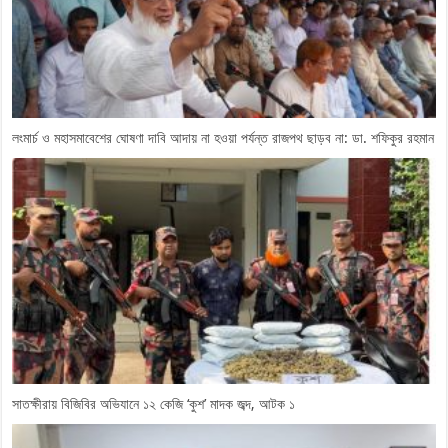
লংমার্চ ও মহাসমাবেশের ঘোষণা দাবি আদায় না হওয়া পর্যন্ত রাজপথ ছাড়ব না: ডা. শফিকুর রহমান
সাতক্ষীরায় বিজিবির অভিযানে ১২ কেজি ‘কুশ’ মাদক জব্দ, আটক ১