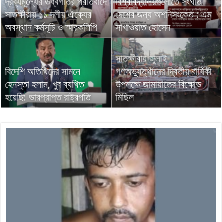
দ্রব্যমূল্যের ঊর্ধ্বগতির প্রতিবাদে
বিশ্ববিদ্যালয়গুলোতে সংঘাত
সাতক্ষীরায় ১১ দলীয় ঐক্যের
দেশের জন্য অশনিসংকেত : এম
অবস্থান কর্মসূচি ও স্মারকলিপি
সাখাওয়াত হোসেন
সাতক্ষীরায় জুলাই
বিদেশি অতিথিদের সামনে
গণঅভ্যুত্থানের দ্বিতীয় বার্ষিকী
হেনস্তা হলাম, খুব ব্যথিত
উপলক্ষে জামায়াতের বিক্ষোভ
হয়েছি: ভারপ্রাপ্ত রাষ্ট্রপতি
মিছিল