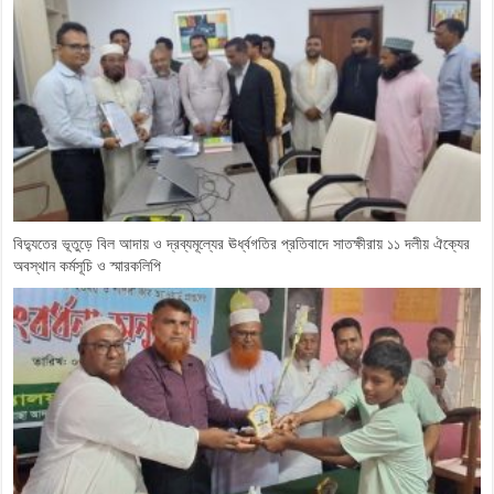
বিদ্যুতের ভূতুড়ে বিল আদায় ও দ্রব্যমূল্যের ঊর্ধ্বগতির প্রতিবাদে সাতক্ষীরায় ১১ দলীয় ঐক্যের
অবস্থান কর্মসূচি ও স্মারকলিপি