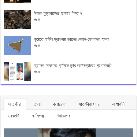
ইরানে যুক্তরাষ্ট্রের হামলায় নিহত ৭
0
কুয়েতে মার্কিন স্থাপনায় ইরানের ড্রোন-ক্ষেপণাস্ত্র হামলা
0
তুরস্কে আজানের ধ্বনিতে মুগ্ধ আইসল্যান্ডের প্রধানমন্ত্রী
0
সাতক্ষীরা
তালা
কলারোয়া
সাতক্ষীরা সদর
আশাশুনি
দেবহাটা
কালিগঞ্জ
শ্যামনগর