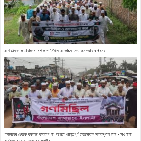
আশাশুনিতে জামায়াতের বিশাল গণমিছিল আলোচনা সভা জনসভায় রূপ নেয়
“আমাদের ধৈর্যকে দুর্বলতা ভাববেন না, আমরা শান্তিপূর্ণ রাজনৈতিক সহাবস্থান চাই”- মাওলানা
আজিজুর রহমান, জেলা সেক্রেটারি