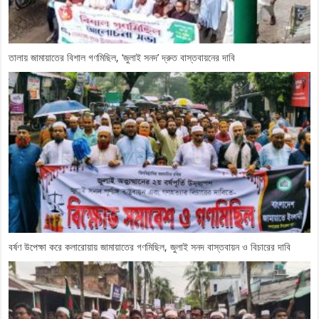
তালায় জামায়াতের বিশাল গণমিছিল, ‘জুলাই সনদ’ দ্রুত বাস্তবায়নের দাবি
বর্ষণ উপেক্ষা করে কলারোয়ায় জামায়াতের গণমিছিল, জুলাই সনদ বাস্তবায়ন ও বিচারের দাবি