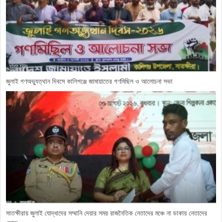
জুলাই গণঅভ্যুত্থান দিবসে কালিগঞ্জে জামায়াতের গণমিছিল ও আলোচনা সভা
সাতক্ষীরায় জুলাই যোদ্ধাদের সম্মানি দেয়ার সময় রাজনৈতিক নেতাদের মঞ্চে না ডাকায় নেতাদের