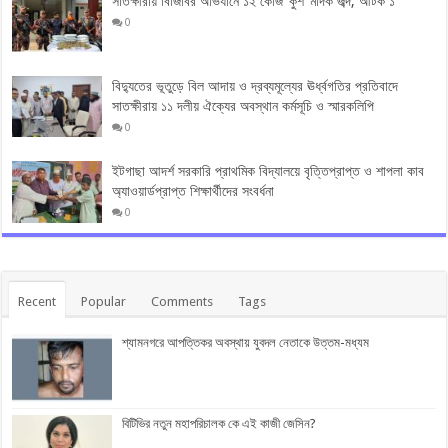
সাতক্ষীরায় বিজিবির অভিযানে ১২ কেজি ‘কুশ’ মাদক জব্দ, আটক ১
0
বিদ্যুতের ভূতুড়ে বিল আদায় ও দ্রব্যমূল্যের ঊর্ধ্বগতির প্রতিবাদে
সাতক্ষীরায় ১১ দলীয় ঐক্যের অবস্থান কর্মসূচি ও স্মারকলিপি
0
ইটগাছা আদর্শ সরকারি প্রাথমিক বিদ্যালয়ে বৃত্তিপ্রাপ্ত ও শাপলা কাব
অ্যাওয়ার্ডপ্রাপ্ত শিক্ষার্থীদের সংবর্ধনা
0
Recent
Popular
Comments
Tags
শ্যামনগরে আপত্তিকর অবস্থায় যুবদল নেতাকে উত্তম-মধ্যম
বিটিভির নতুন মহাপরিচালক কে এই কাজী জেসিন?