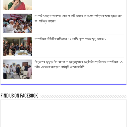
লংমার্চ ও মহাসমাবেশের ঘোষণা দাবি আদায় না হওয়া পর্যন্ত রাজপথ ছাড়ব না:
ডা. শফিকুর রহমান
সাতক্ষীরায় বিজিবির অভিযানে ১২ কেজি ‘কুশ’ মাদক জব্দ, আটক ১
বিদ্যুতের ভূতুড়ে বিল আদায় ও দ্রব্যমূল্যের ঊর্ধ্বগতির প্রতিবাদে সাতক্ষীরায় ১১
দলীয় ঐক্যের অবস্থান কর্মসূচি ও স্মারকলিপি
Find us on Facebook