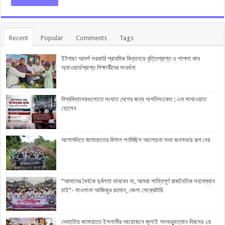
Recent
Popular
Comments
Tags
ইটগাছা আদর্শ সরকারি প্রাথমিক বিদ্যালয়ে বৃত্তিপ্রাপ্ত ও শাপলা কাব
অ্যাওয়ার্ডপ্রাপ্ত শিক্ষার্থীদের সংবর্ধনা
বিশ্ববিদ্যালয়গুলোতে সংঘাত দেশের জন্য অশনিসংকেত : এম সাখাওয়াত
হোসেন
আশাশুনিতে জামায়াতের বিশাল গণমিছিল আলোচনা সভা জনসভায় রূপ নেয়
“আমাদের ধৈর্যকে দুর্বলতা ভাববেন না, আমরা শান্তিপূর্ণ রাজনৈতিক সহাবস্থান
চাই”- মাওলানা আজিজুর রহমান, জেলা সেক্রেটারি
দেবহাটায় জামায়াতে ইসলামীর আয়োজনে জুলাই গনঅভ্যুত্থান দিবসের ২য়