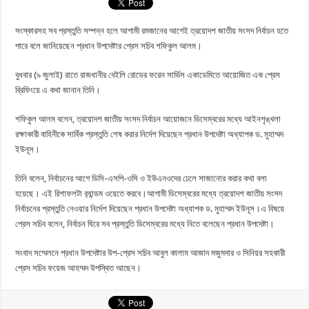
সংস্কারসহ সব প্রস্তুতি সম্পন্ন হলে আগামী রমজানের আগেই ত্রয়োদশ জাতীয় সংসদ নির্বাচন হতে
পারে বলে জানিয়েছেন প্রধান উপদেষ্টার প্রেস সচিব শফিকুল আলম।
বুধবার (৯ জুলাই) রাতে রাজধানীর বেইলি রোডের ফরেন সার্ভিস একাডেমিতে আয়োজিত এক প্রেস
ব্রিফিংয়ে এ কথা জানান তিনি।
শফিকুল আলম বলেন, ত্রয়োদশ জাতীয় সংসদ নির্বাচন আয়োজনে ডিসেম্বরের মধ্যে আইনশৃঙ্খলা
রক্ষাকারী বাহিনীকে সার্বিক প্রস্তুতি শেষ করার নির্দেশ দিয়েছেন প্রধান উপদেষ্টা অধ্যাপক ড. মুহাম্মদ
ইউনূস।
তিনি বলেন, নির্বাচনের আগে ডিসি-এসপি-ওসি ও ইউএনওদের ঢেলে সাজানোর করার কথা বলা
হয়েছে। এই রিশাফলটা র‌্যান্ডম ওয়েতে করবে।আগামী ডিসেম্বরের মধ্যে ত্রয়োদশ জাতীয় সংসদ
নির্বাচনের প্রস্তুতি নেওয়ার নির্দেশ দিয়েছেন প্রধান উপদেষ্টা অধ্যাপক ড. মুহাম্মদ ইউনূস।এ বিষয়ে
প্রেস সচিব বলেন, নির্বাচন ঘিরে সব প্রস্তুতি ডিসেম্বরের মধ্যে নিতে বলেছেন প্রধান উপদেষ্টা।
সংবাদ সম্মেলনে প্রধান উপদেষ্টার উপ-প্রেস সচিব আবুল কালাম আজাদ মজুমদার ও সিনিয়র সহকারী
প্রেস সচিব ফয়েজ আহম্মদ উপস্থিত আছেন।