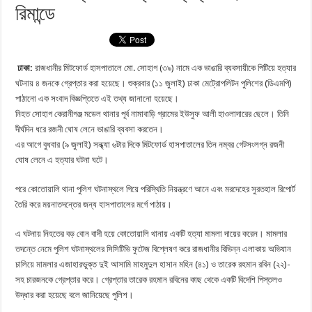
রিমান্ডে
ঢাকা:
রাজধানীর মিটফোর্ড হাসপাতালে মো. সোহাগ (৩৯) নামে এক ভাঙারি ব্যবসায়ীকে পিটিয়ে হত্যার
ঘটনায় ৪ জনকে গ্রেপ্তার করা হয়েছে। শুক্রবার (১১ জুলাই) ঢাকা মেট্রোপলিটন পুলিশের (ডিএমপি)
পাঠানো এক সংবাদ বিজ্ঞপ্তিতে এই তথ্য জানানো হয়েছে।
নিহত সোহাগ কেরানীগঞ্জ মডেল থানার পূর্ব নামাবাড়ি গ্রামের ইউসুফ আলী হাওলাদারের ছেলে। তিনি
দীর্ঘদিন ধরে রজনী ঘোষ লেনে ভাঙারি ব্যবসা করতেন।
এর আগে বুধবার (৯ জুলাই) সন্ধ্যা ৬টার দিকে মিটফোর্ড হাসপাতালের তিন নম্বর গেটসংলগ্ন রজনী
ঘোষ লেনে এ হত্যার ঘটনা ঘটে।
পরে কোতোয়ালি থানা পুলিশ ঘটনাস্থলে গিয়ে পরিস্থিতি নিয়ন্ত্রণে আনে এবং মরদেহের সুরতহাল রিপোর্ট
তৈরি করে ময়নাতদন্তের জন্য হাসপাতালের মর্গে পাঠায়।
এ ঘটনায় নিহতের বড় বোন বাদী হয়ে কোতোয়ালি থানায় একটি হত্যা মামলা দায়ের করেন। মামলার
তদন্তে নেমে পুলিশ ঘটনাস্থলের সিসিটিভি ফুটেজ বিশ্লেষণ করে রাজধানীর বিভিন্ন এলাকায় অভিযান
চালিয়ে মামলার এজাহারভুক্ত দুই আসামি মাহমুদুল হাসান মহিন (৪১) ও তারেক রহমান রবিন (২২)-
সহ চারজনকে গ্রেপ্তার করে। গ্রেপ্তার তারেক রহমান রবিনের কাছ থেকে একটি বিদেশি পিস্তলও
উদ্ধার করা হয়েছে বলে জানিয়েছে পুলিশ।