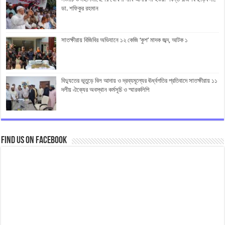
ডা. শফিকুর রহমান
সাতক্ষীরায় বিজিবির অভিযানে ১২ কেজি ‘কুশ’ মাদক জব্দ, আটক ১
বিদ্যুতের ভূতুড়ে বিল আদায় ও দ্রব্যমূল্যের ঊর্ধ্বগতির প্রতিবাদে সাতক্ষীরায় ১১
দলীয় ঐক্যের অবস্থান কর্মসূচি ও স্মারকলিপি
Find us on Facebook