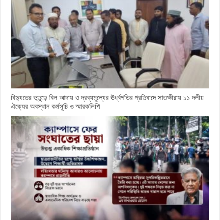
বিদ্যুতের ভূতুড়ে বিল আদায় ও দ্রব্যমূল্যের ঊর্ধ্বগতির প্রতিবাদে সাতক্ষীরায় ১১ দলীয়
ঐক্যের অবস্থান কর্মসূচি ও স্মারকলিপি