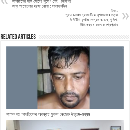
জামায়াতের সঙ্গে জোটের সুযোগ নেই, এনসিপির
জন্য আলোচনার দরজা খোলা : সালাহউদ্দিন
Next
পুরান ঢাকায় ব্যবসায়ীকে নৃশংসভাবে হত্যা
সিসিটিভি ফুটেজ সংগ্রহ করেছে পুলিশ,
ইতিমধ্যে চারজনকে গ্রেপ্তার
Related Articles
শ্যামনগরে আপত্তিকর অবস্থায় যুবদল নেতাকে উত্তম-মধ্যম