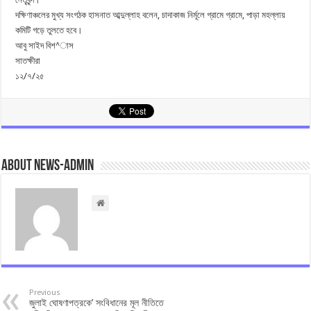
দক্ষিণাঞ্চলের মুখ্য সংগঠক হাসনাত আব্দুল্লাহ বলেন, চাদাকাজ নির্মূলে গ্রামে গ্রামে, পাড়া মহল্লায়
কমিটি গড়ে তুলতে হবে।
আবু সাইদ বিশ^াস
সাতক্ষীরা
১২/৭/২৫
About news-admin
Previous
জুলাই ঘোষণাপত্রকে’ সংবিধানের মূল নীতিতে