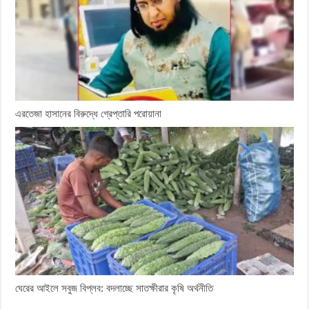
এরতেজা হাসানের বিরুদ্ধে গ্রেপ্তারি পরোয়ানা
ঘেরের আইলে সবুজ বিপ্লব: বদলাচ্ছে সাতক্ষীরার কৃষি অর্থনীতি