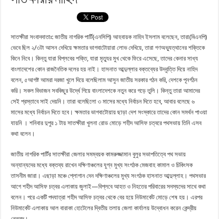
সাতক্ষীরা সংবাদদাতাঃ: জাতীয় নাগরিক পার্টি(এনসিপি) আহবায়ক নাহিদ ইসলাম বলেছেন, তারা(বিএনপি)
ভেবে ছিল ২/৩টা আসন দেখিয়ে ক্ষমতার ভাগবাটোয়ারা লোভ দেখিয়ে, তারা গণঅভ্যুত্থানের শক্তিকে
কিনে নিবে। কিন্তু যারা বিপ্লবের শক্তি, যারা মৃত্যুর মুখ থেকে ফিরে এসেছে, তাদের কেনার সাধ্য
বাংলাদেশের কোন রাজনৈতিক দলের হয় নাই। হাসনাত আব্দুল্লার বক্তব্যের উদ্বৃত্তি দিয়ে নাহিদ
বলেন, ৫আগষ্ট আমরা দরজা খুলে দিয়ে বলেছিলাম আসুন জাতীয় সরকার গঠন করি, দেশকে পূনর্গঠন
করি। সকল বিভাজন সবকিছুর উর্দ্ধে গিয়ে বাংলাদেশকে নতুন করে গড়ে তুলি। কিন্তু তারা আমাদের
সেই প্রস্তাবে সাই দেয়নি। তারা বলেছিলো ৩ মাসের মধ্যে নির্বাচন দিতে হবে, আবার বলেছে ৬
মাসের মধ্যে নির্বাচন দিতে হবে। ক্ষমতার ভাগবাটোয়ায় ছাড়া দেশ সংস্কারে তাদের কোন সমর্থন পাওয়া
যায়নি । শনিবার দুপুর ১ টায় সাতক্ষীরা খুলনা রোড মোড়ে শহীদ আসিফ চত্বরে পথসভায় তিনি এসব
কথা বলেন।
জাতীয় নাগরিক পার্টির সাতক্ষীরা জেলার সমম্বয়ক কামরুজ্জামান বুলুর সভাপতিত্বে পথ সভায়
অন্যান্যদের মধ্যে বক্তব্য রাখেন দক্ষিণাঞ্চলের যুগ্ন মুখ্য সংগঠক মেজবাহ কামাল ও চিকিংসক
তাসনীম জারা। এছাড়া মঞ্চে শ্লোগান দেন দক্ষিণাঞ্চলের মুখ্য সংগঠক হাসনাত আব্দুল্লাহ। পথসভার
আগে শহীদ আসিফ চত্বর এলাকায় জুলাই—বিপ্লবে আহত ও নিহতের পরিবারের সদস্যদের সাথে কথা
বলেন। পরে একটি পদযাত্রা শহীদ আসিফ চত্বর থেকে বের হয়ে নিউমার্কেট মোড়ে শেষ হয়। এরপর
নিউমার্কেট এলাকায় আল বারাকা হোটেলের দ্বিতীয় তলায় জেলা কার্যালয় উদ্বোধন করেন কেন্দ্রীয়
নেতৃবৃন্দ।