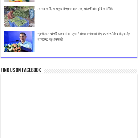
ঘেরের আইলে সবুজ বিপ্লব: বদলাচ্ছে সাতক্ষীরার কৃষি অর্থনীতি
প্রশাসনে ঘাপটি মেরে থাকা ফ্যাসিবাদের দোসররা বিদ্যুৎ খাত নিয়ে বিভ্রান্তি
ছড়াচ্ছে: প্রধানমন্ত্রী
Find us on Facebook