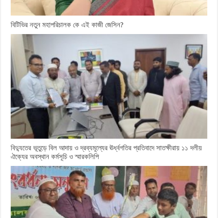
বিটিভির নতুন মহাপরিচালক কে এই কাজী জেসিন?
বিদ্যুতের ভূতুড়ে বিল আদায় ও দ্রব্যমূল্যের ঊর্ধ্বগতির প্রতিবাদে সাতক্ষীরায় ১১ দলীয়
ঐক্যের অবস্থান কর্মসূচি ও স্মারকলিপি