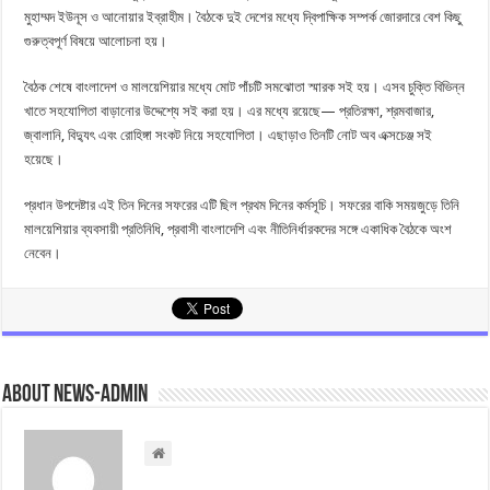
মুহাম্মদ ইউনূস ও আনোয়ার ইব্রাহীম। বৈঠকে দুই দেশের মধ্যে দ্বিপাক্ষিক সম্পর্ক জোরদারে বেশ কিছু
গুরুত্বপূর্ণ বিষয়ে আলোচনা হয়।
বৈঠক শেষে বাংলাদেশ ও মালয়েশিয়ার মধ্যে মোট পাঁচটি সমঝোতা স্মারক সই হয়। এসব চুক্তি বিভিন্ন
খাতে সহযোগিতা বাড়ানোর উদ্দেশ্যে সই করা হয়। এর মধ্যে রয়েছে— প্রতিরক্ষা, শ্রমবাজার,
জ্বালানি, বিদ্যুৎ এবং রোহিঙ্গা সংকট নিয়ে সহযোগিতা। এছাড়াও তিনটি নোট অব এক্সচেঞ্জ সই
হয়েছে।
প্রধান উপদেষ্টার এই তিন দিনের সফরের এটি ছিল প্রথম দিনের কর্মসূচি। সফরের বাকি সময়জুড়ে তিনি
মালয়েশিয়ার ব্যবসায়ী প্রতিনিধি, প্রবাসী বাংলাদেশি এবং নীতিনির্ধারকদের সঙ্গে একাধিক বৈঠকে অংশ
নেবেন।
About news-admin