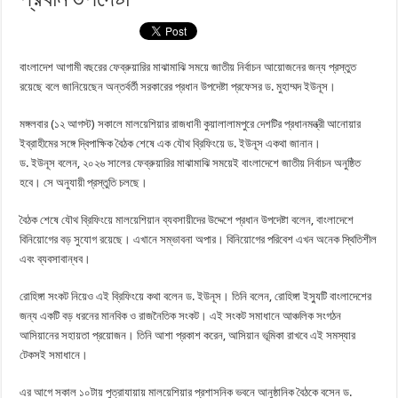
বাংলাদেশ আগামী বছরের ফেব্রুয়ারির মাঝামাঝি সময়ে জাতীয় নির্বাচন আয়োজনের জন্য প্রস্তুত
রয়েছে বলে জানিয়েছেন অন্তর্বর্তী সরকারের প্রধান উপদেষ্টা প্রফেসর ড. মুহাম্মদ ইউনূস।
মঙ্গলবার (১২ আগস্ট) সকালে মালয়েশিয়ার রাজধানী কুয়ালালামপুরে দেশটির প্রধানমন্ত্রী আনোয়ার
ইব্রাহীমের সঙ্গে দ্বিপাক্ষিক বৈঠক শেষে এক যৌথ ব্রিফিংয়ে ড. ইউনূস একথা জানান।
ড. ইউনূস বলেন, ২০২৬ সালের ফেব্রুয়ারির মাঝামাঝি সময়েই বাংলাদেশে জাতীয় নির্বাচন অনুষ্ঠিত
হবে। সে অনুযায়ী প্রস্তুতি চলছে।
বৈঠক শেষে যৌথ ব্রিফিংয়ে মালয়েশিয়ান ব্যবসায়ীদের উদ্দেশে প্রধান উপদেষ্টা বলেন, বাংলাদেশে
বিনিয়োগের বড় সুযোগ রয়েছে। এখানে সম্ভাবনা অপার। বিনিয়োগের পরিবেশ এখন অনেক স্থিতিশীল
এবং ব্যবসাবান্ধব।
রোহিঙ্গা সংকট নিয়েও এই ব্রিফিংয়ে কথা বলেন ড. ইউনূস। তিনি বলেন, রোহিঙ্গা ইস্যুটি বাংলাদেশের
জন্য একটি বড় ধরনের মানবিক ও রাজনৈতিক সংকট। এই সংকট সমাধানে আঞ্চলিক সংগঠন
আসিয়ানের সহায়তা প্রয়োজন। তিনি আশা প্রকাশ করেন, আসিয়ান ভূমিকা রাখবে এই সমস্যার
টেকসই সমাধানে।
এর আগে সকাল ১০টায় পুত্রাযায়ায় মালয়েশিয়ার প্রশাসনিক ভবনে আনুষ্ঠানিক বৈঠকে বসেন ড.