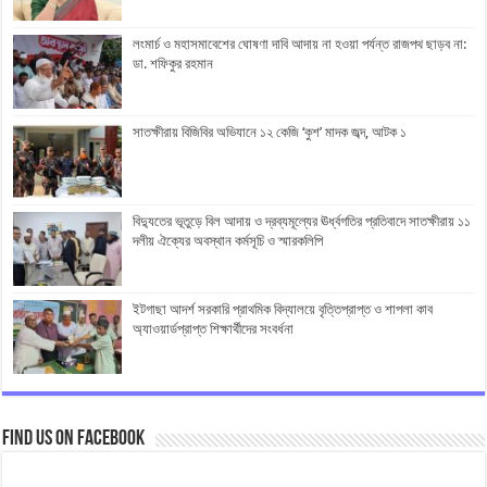
লংমার্চ ও মহাসমাবেশের ঘোষণা দাবি আদায় না হওয়া পর্যন্ত রাজপথ ছাড়ব না:
ডা. শফিকুর রহমান
সাতক্ষীরায় বিজিবির অভিযানে ১২ কেজি ‘কুশ’ মাদক জব্দ, আটক ১
বিদ্যুতের ভূতুড়ে বিল আদায় ও দ্রব্যমূল্যের ঊর্ধ্বগতির প্রতিবাদে সাতক্ষীরায় ১১
দলীয় ঐক্যের অবস্থান কর্মসূচি ও স্মারকলিপি
ইটগাছা আদর্শ সরকারি প্রাথমিক বিদ্যালয়ে বৃত্তিপ্রাপ্ত ও শাপলা কাব
অ্যাওয়ার্ডপ্রাপ্ত শিক্ষার্থীদের সংবর্ধনা
Find us on Facebook