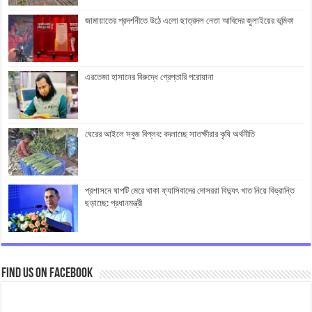
জামায়াতের প্রদর্শনীতে উঠে এলো ছাত্রদল নেতা আবিদের জুলাইয়ের ভূমিকা
এরতেজা হাসানের বিরুদ্ধে গ্রেপ্তারি পরোয়ানা
ঘেরের আইলে সবুজ বিপ্লব: বদলাচ্ছে সাতক্ষীরার কৃষি অর্থনীতি
প্রশাসনে ঘাপটি মেরে থাকা ফ্যাসিবাদের দোসররা বিদ্যুৎ খাত নিয়ে বিভ্রান্তি
ছড়াচ্ছে: প্রধানমন্ত্রী
Find us on Facebook