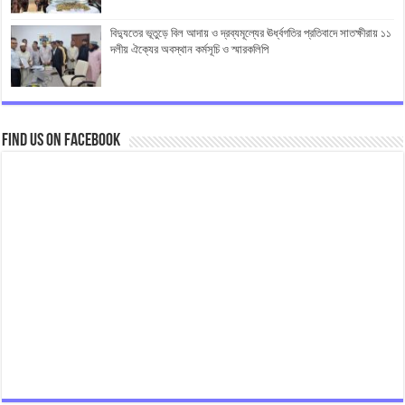
বিদ্যুতের ভূতুড়ে বিল আদায় ও দ্রব্যমূল্যের ঊর্ধ্বগতির প্রতিবাদে সাতক্ষীরায় ১১
দলীয় ঐক্যের অবস্থান কর্মসূচি ও স্মারকলিপি
Find us on Facebook