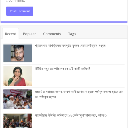
I comment.
Recent
Popular
Comments
Tags
শ্যামনগরে আপত্তিকর অবস্থায় যুবদল নেতাকে উত্তম-মধ্যম
বিটিভির নতুন মহাপরিচালক কে এই কাজী জেসিন?
লংমার্চ ও মহাসমাবেশের ঘোষণা দাবি আদায় না হওয়া পর্যন্ত রাজপথ ছাড়ব না:
ডা. শফিকুর রহমান
সাতক্ষীরায় বিজিবির অভিযানে ১২ কেজি ‘কুশ’ মাদক জব্দ, আটক ১