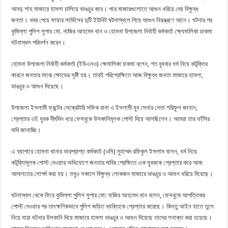
আবদু শাহ মাজারে হামলা চালিয়ে ভাঙচুর করে। পরে মাজারগুলোতে আগুন ধরিয়ে দেয় বিক্ষুব্ধ
জনতা। খবর পেয়ে ফায়ার সার্ভিসের দুটি ইউনিট ঘটনাস্থলে গিয়ে আগুন নিয়ন্ত্রণে আনে। ঘটনার পর
কুমিল্লা পুলিশ সুপার মো. নাজির আহমেদ খান ও হোমনা উপজেলা নির্বাহী কর্মকর্তা ক্ষ্যেমালিকা চাকমা
ঘটনাস্থল পরিদর্শন করেন।
হোমনা উপজেলা নির্বাহী কর্মকর্তা (ইউএনও) ক্ষেমালিকা চাকমা বলেন, গত বুধবার ধর্ম নিয়ে কটূক্তির
কারনে জনতার মাঝে ক্ষোভের সৃষ্টি হয়। তারই পরিপ্রেক্ষিতে আজ বিক্ষুব্ধ জনতা মাজারে হামলা,
ভাঙচুর ও আগুন দিয়েছে।
উপজেলা ইসলামী ফ্রন্টের সেক্রেটারি সফিক রানা ও ইসলামী যুব সেনার নেতা শরিফুল জানান,
গ্রেপ্তার ওই যুবক দীর্ঘদিন ধরে ফেসবুকে উসকানিমূলক পোস্ট দিয়ে আসছিলেন। আমরা তার ফাঁসির
দাবি জানাচ্ছি।
এ ব্যাপারে হোমনা থানার ভারপ্রাপ্ত কর্মকর্তা (ওসি) মুহাম্মদ রফিকুল ইসলাম বলেন, ধর্ম নিয়ে
কটূক্তিমূলক পোস্ট দেওয়ার অভিযোগে জনতার দাবির প্রেক্ষিতে এক যুবককে গ্রেপ্তার করে আজ
আদালতের সোপর্দ করা হয়। তবুও সকালে বিক্ষুব্ধ লোকজন মাজারে ভাঙচুর ও আগুন ধরিয়ে দিয়েছে।
ঘটনাস্থল থেকে ফিরে কুমিল্লা পুলিশ সুপার মো: নাজির আহমেদ খান বলেন, ফেসবুকে আপত্তিকর
পোস্ট দেওয়ার পর তাৎক্ষণিকভাবে পুলিশ জড়িত ব্যক্তিকে গ্রেপ্তার করেছে। কিন্তু আইন হাতে তুলে
নিয়ে যারা ঘটনার উসকানি দিয়ে মাজারে হামলা ভাঙচুর ও আগুন দিয়েছে তাদের শনাক্ত করা হয়েছে।