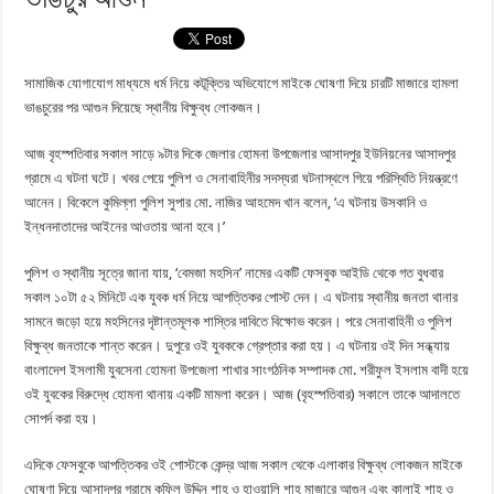
সামাজিক যোগাযোগ মাধ্যমে ধর্ম নিয়ে কটূক্তির অভিযোগে মাইকে ঘোষণা দিয়ে চারটি মাজারে হামলা
ভাঙচুরের পর আগুন দিয়েছে স্থানীয় বিক্ষুব্ধ লোকজন।
আজ বৃহস্পতিবার সকাল সাড়ে ৯টার দিকে জেলার হোমনা উপজেলার আসাদপুর ইউনিয়নের আসাদপুর
গ্রামে এ ঘটনা ঘটে। খবর পেয়ে পুলিশ ও সেনাবাহিনীর সদস্যরা ঘটনাস্থলে গিয়ে পরিস্থিতি নিয়ন্ত্রণে
আনেন। বিকেলে কুমিল্লা পুলিশ সুপার মো. নাজির আহমেদ খান বলেন, ‘এ ঘটনায় উসকানি ও
ইন্ধনদাতাদের আইনের আওতায় আনা হবে।’
পুলিশ ও স্থানীয় সূত্রে জানা যায়, ‘বেমজা মহসিন’ নামের একটি ফেসবুক আইডি থেকে গত বুধবার
সকাল ১০টা ৫২ মিনিটে এক যুবক ধর্ম নিয়ে আপত্তিকর পোস্ট দেন। এ ঘটনায় স্থানীয় জনতা থানার
সামনে জড়ো হয়ে মহসিনের দৃষ্টান্তমূলক শাস্তির দাবিতে বিক্ষোভ করেন। পরে সেনাবাহিনী ও পুলিশ
বিক্ষুব্ধ জনতাকে শান্ত করেন। দুপুরে ওই যুবককে গ্রেপ্তার করা হয়। এ ঘটনায় ওই দিন সন্ধ্যায়
বাংলাদেশ ইসলামী যুবসেনা হোমনা উপজেলা শাখার সাংগঠনিক সম্পাদক মো. শরীফুল ইসলাম বাদী হয়ে
ওই যুবকের বিরুদ্ধে হোমনা থানায় একটি মামলা করেন। আজ (বৃহস্পতিবার) সকালে তাকে আদালতে
সোপর্দ করা হয়।
এদিকে ফেসবুকে আপত্তিকর ওই পোস্টকে কেন্দ্র আজ সকাল থেকে এলাকার বিক্ষুব্ধ লোকজন মাইকে
ঘোষণা দিয়ে আসাদপুর গ্রামে কফিল উদ্দিন শাহ ও হাওয়ালি শাহ মাজারে আগুন এবং কালাই শাহ ও