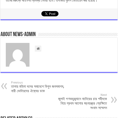
তাদের বিরুদ্ধে আইনগত ব্যবস্থা নেওয়া হবে। এলাকায় পুলিশ মোতায়েন করা হয়েছে।
About news-admin
Previous
তালায় মহিলা দলের সমাবেশে বিপুল জনসমাগম,
নারী ভোটারদের ঐক্যের ডাক
Next
জুলাই গণঅভুত্থ্যানে নাটোরের চার শহীদকে
নিয়ে প্রথম আলোর ষড়যন্ত্রের প্রেক্ষিতে
সংবাদ সম্মেলন