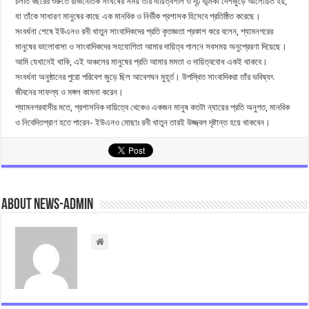
চলতি বছরের শুরুতে রাজনৈতিক সংঘর্ষের সময় তাঁর দায়িত্বশীল ও দৃঢ় ভূমিকা দেশজুড়ে আলোচিত হয়,
যা তাঁকে সাধারণ মানুষের কাছে এক মানবিক ও নির্ভীক প্রশাসক হিসেবে প্রতিষ্ঠিত করেছে।
সংবর্ধনা শেষে ইউএনও রনী খাতুন সাংবাদিকদের প্রতি কৃতজ্ঞতা প্রকাশ করে বলেন, শ্যামনগরের
মানুষের ভালোবাসা ও সাংবাদিকদের সহযোগিতা আমার দায়িত্ব পালনে সবসময় অনুপ্রেরণা দিয়েছে।
আমি যেখানেই থাকি, এই অঞ্চলের মানুষের প্রতি আমার মমতা ও দায়িত্ববোধ একই থাকবে।
সংবর্ধনা অনুষ্ঠানের পুরো পরিবেশ জুড়ে ছিল আবেগঘন মুহূর্ত। উপস্থিত সাংবাদিকরা তাঁর ভবিষ্যৎ
জীবনের সাফল্য ও মঙ্গল কামনা করেন।
শ্যামনগরবাসীর মতে, প্রশাসনিক দায়িত্বে থেকেও একজন মানুষ কতটা ন্যায়ের প্রতি অনুগত, মানবিক
ও নিবেদিতপ্রাণ হতে পারেন- ইউএনও মোছাঃ রনী খাতুন তারই উজ্জ্বল দৃষ্টান্ত হয়ে থাকবেন।
About news-admin