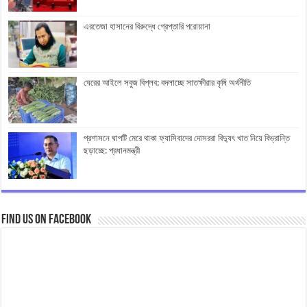
এরতেজা হাসানের বিরুদ্ধে গ্রেপ্তারি পরোয়ানা
ঘেরের আইলে সবুজ বিপ্লব: বদলাচ্ছে সাতক্ষীরার কৃষি অর্থনীতি
প্রশাসনে ঘাপটি মেরে থাকা ফ্যাসিবাদের দোসররা বিদ্যুৎ খাত নিয়ে বিভ্রান্তি
ছড়াচ্ছে: প্রধানমন্ত্রী
Find us on Facebook