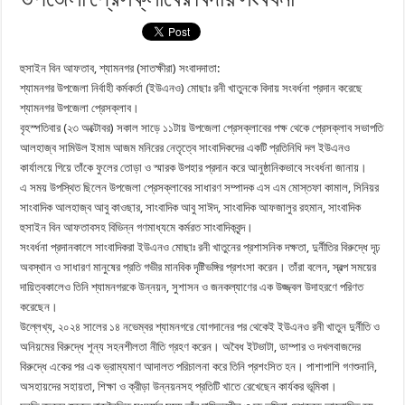
হুসাইন বিন আফতাব, শ্যামনগর (সাতক্ষীরা) সংবাদদাতা:
শ্যামনগর উপজেলা নির্বাহী কর্মকর্তা (ইউএনও) মোছাঃ রনী খাতুনকে বিদায় সংবর্ধনা প্রদান করেছে
শ্যামনগর উপজেলা প্রেসক্লাব।
বৃহস্পতিবার (২৩ অক্টোবর) সকাল সাড়ে ১১টায় উপজেলা প্রেসক্লাবের পক্ষ থেকে প্রেসক্লাব সভাপতি
আলহাজ্ব সামিউল ইমাম আজম মনিরের নেতৃত্বে সাংবাদিকদের একটি প্রতিনিধি দল ইউএনও
কার্যালয়ে গিয়ে তাঁকে ফুলের তোড়া ও স্মারক উপহার প্রদান করে আনুষ্ঠানিকভাবে সংবর্ধনা জানায়।
এ সময় উপস্থিত ছিলেন উপজেলা প্রেসক্লাবের সাধারণ সম্পাদক এস এম মোস্তফা কামাল, সিনিয়র
সাংবাদিক আলহাজ্ব আবু কাওছার, সাংবাদিক আবু সাঈদ, সাংবাদিক আফজালুর রহমান, সাংবাদিক
হুসাইন বিন আফতাবসহ বিভিন্ন গণমাধ্যমে কর্মরত সাংবাদিকবৃন্দ।
সংবর্ধনা প্রদানকালে সাংবাদিকরা ইউএনও মোছাঃ রনী খাতুনের প্রশাসনিক দক্ষতা, দুর্নীতির বিরুদ্ধে দৃঢ়
অবস্থান ও সাধারণ মানুষের প্রতি গভীর মানবিক দৃষ্টিভঙ্গির প্রশংসা করেন। তাঁরা বলেন, স্বল্প সময়ের
দায়িত্বকালেও তিনি শ্যামনগরকে উন্নয়ন, সুশাসন ও জনকল্যাণের এক উজ্জ্বল উদাহরণে পরিণত
করেছেন।
উল্লেখ্য, ২০২৪ সালের ১৪ নভেম্বর শ্যামনগরে যোগদানের পর থেকেই ইউএনও রনী খাতুন দুর্নীতি ও
অনিয়মের বিরুদ্ধে শূন্য সহনশীলতা নীতি গ্রহণ করেন। অবৈধ ইটভাটা, ডাম্পার ও দখলবাজদের
বিরুদ্ধে একের পর এক ভ্রাম্যমাণ আদালত পরিচালনা করে তিনি প্রশংসিত হন। পাশাপাশি গণশুনানি,
অসহায়দের সহায়তা, শিক্ষা ও ক্রীড়া উন্নয়নসহ প্রতিটি খাতে রেখেছেন কার্যকর ভূমিকা।