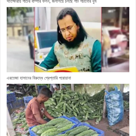
সাতক্ষীরায় পাটের বাম্পার ফলন, জলাশয়ে চলছে পাট পচানোর ধুম
এরতেজা হাসানের বিরুদ্ধে গ্রেপ্তারি পরোয়ানা