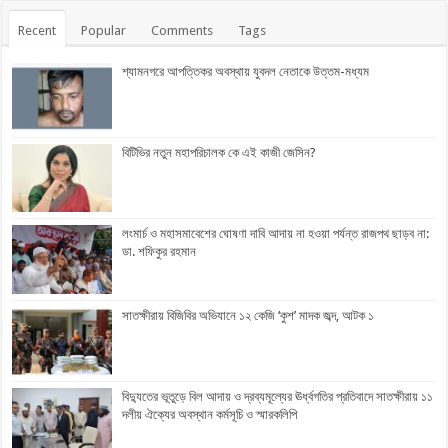
Recent
Popular
Comments
Tags
শ্যামনগরে আপত্তিকর অবস্থায় যুবদল নেতাকে উত্তম-মধ্যম
বিটিভির নতুন মহাপরিচালক কে এই কাজী জেসিন?
লংমার্চ ও মহাসমাবেশের ঘোষণা দাবি আদায় না হওয়া পর্যন্ত রাজপথ ছাড়ব না:
ডা. শফিকুর রহমান
সাতক্ষীরায় বিজিবির অভিযানে ১২ কেজি ‘কুশ’ মাদক জব্দ, আটক ১
বিদ্যুতের ভূতুড়ে বিল আদায় ও দ্রব্যমূল্যের ঊর্ধ্বগতির প্রতিবাদে সাতক্ষীরায় ১১
দলীয় ঐক্যের অবস্থান কর্মসূচি ও স্মারকলিপি