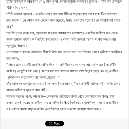
তৃতীয় ভুক্তভোগী আব্দুল্লাহ শেখ, বাড়ি খুলনা জেলার ডুমুরিয়া উপজেলার চুকনগর। তিনি তার ফেসবুকে
স্টাটাস দিয়ে বলেন,
“তিনি একজন প্রতারক—চাকরি দেওয়ার কথা বলে বিভিন্ন মানুষের কাছ থেকে টাকা নিয়ে প্রতারণা
করে থাকেন। সে আমার কাছ থেকেও টাকা নিয়েছে, কিন্তু এখন তার সঙ্গে আর যোগাযোগ করা যাচ্ছে
না।”
স্থানীয় সূত্রে জানা যায়, প্রতারণার মাধ্যমে সোলাইমান ইতোমধ্যে একাধিক ব্যক্তির কাছ থেকে
উল্লেখযোগ্য পরিমাণ অর্থ হাতিয়ে নিয়েছেন। এ ঘটনায় ক্ষতিগ্রস্তরা আইনগত পদক্ষেপ নেওয়ার
প্রস্তুতি নিচ্ছেন।
সোলাইমান সরদারের মোবাইলে বিষয়টি নিয়ে কথা বলতে গেলে সোলাইমান সরদার অভিযোগ অস্বীকার
করে বলেন,
“আমার তালায় একটা এজেন্সি সেন্টার ছিলো। আমি ইমনসহ অনেকের কাছ থেকে এত টাকা নিইনি।
আমি শুধু এজেন্সির খরচ নেই। আমার হাত ধরে অনেকে রামপাল তাপ বিদ্যুৎ কেন্দ্র, বড় বড় এনজিও
প্রতিষ্ঠানসহ অনেক জায়গায় চাকরি পেয়েছে।”
তাঁর অফিসের অবস্থান জানতে চাইলে সোলাইমান জানান, “আমার নির্দিষ্ট অফিস নেই। আমি ঢাকার
অনেক অফিসের আন্ডারে কাজ করি।”
সচেতন মহলের প্রশ্ন: আর দাবি—বেসরকারি প্রতিষ্ঠানে চাকরি পেতে কেন দিতে হবে টাকা? তারা
বলেন, চাকরি দেওয়ার নামে টাকা নেওয়া আইনবিরোধী ও নৈতিকভাবে প্রশ্নবিদ্ধ। প্রশাসনের উচিত
এই ধরনের প্রতারণামূলক কর্মকাণ্ডের বিরুদ্ধে দ্রুত ও কঠোর ব্যবস্থা গ্রহণ করা।