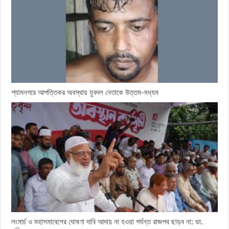
শ্যামনগরে আপত্তিকর অবস্থায় যুবদল নেতাকে উত্তম-মধ্যম
লংমার্চ ও মহাসমাবেশের ঘোষণা দাবি আদায় না হওয়া পর্যন্ত রাজপথ ছাড়ব না: ডা.