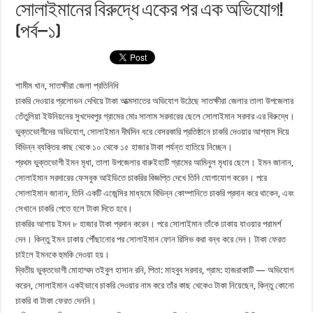
সোলাইমানের বিরুদ্ধে একের পর এক অভিযোগ!
(পর্ব–১)
শামীম খান, সাতক্ষীরা জেলা প্রতিনিধি
চাকরি দেওয়ার প্রলোভন দেখিয়ে টাকা আত্মসাতের অভিযোগ উঠেছে সাতক্ষীরা জেলার তালা উপজেলার
তেঁতুলিয়া ইউনিয়নের সুখদেবপুর গ্রামের মোঃ সালাম সরদারের ছেলে সোলাইমান সরদার এর বিরুদ্ধে।
ভুক্তভোগীদের অভিযোগ, সোলাইমান দীর্ঘদিন ধরে বেসরকারি প্রতিষ্ঠানে চাকরি দেওয়ার আশ্বাস দিয়ে
বিভিন্ন ব্যক্তির কাছ থেকে ১০ থেকে ১৫ হাজার টাকা পর্যন্ত হাতিয়ে নিচ্ছেন।
প্রথম ভুক্তভোগী ইমন মৃধা, তালা উপজেলার বারুইহাটি গ্রামের আমিনুল মৃধার ছেলে। ইমন জানান,
সোলাইমান সরদারের ফেসবুক আইডিতে চাকরির বিজ্ঞপ্তি দেখে তিনি যোগাযোগ করেন। পরে
সোলাইমান জানান, তিনি একটি এজেন্সির মাধ্যমে বিভিন্ন কোম্পানিতে চাকরি প্রদান করে থাকেন, এবং
সেখানে চাকরি পেতে হলে টাকা দিতে হবে।
চাকরির আশায় ইমন ৮ হাজার টাকা প্রদান করেন। পরে সোলাইমান তাঁকে ঢাকায় যাওয়ার পরামর্শ
দেন। কিন্তু ইমন ঢাকায় পৌঁছানোর পর সোলাইমান ফোন রিসিভ করা বন্ধ করে দেন। টাকা ফেরত
চাইলে ইমনকে হুমকি দেওয়া হয়।
দ্বিতীয় ভুক্তভোগী মোহাম্মদ তইবুল হাসান রনি, পিতা: মাহবুব সরদার, গ্রাম: হাজরাকাটি — অভিযোগ
করেন, সোলাইমান একইভাবে চাকরি দেওয়ার নাম করে তাঁর কাছ থেকেও টাকা নিয়েছেন, কিন্তু কোনো
চাকরি বা টাকা ফেরত দেননি।