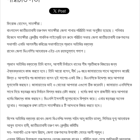
ফিরোজ হোসেন, সাতক্ষীরা :
বাংলাদেশ জাতীয়তাবাদী তরুণদল সাতক্ষীরা জেলা শাখার পরিচিতি সভা অনুষ্ঠিত হয়েছে। শনিবার
বিকেলে সাতক্ষীরা কেন্দ্রীয় পাবলিক লাইব্রেরি হল রুমে পরিচিত সভায় জেলা জাতীয়তাবাদী তরুণদলের
সভাপতি এমডি আলমগীর কবিরের সভাপতিত্বে প্রধান অতিথির বক্তব্য
রাখেন জেলা বিএনপি’র আহবায়ক এইচ এম রহমতুল্লাহ পলাশ।
প্রধান অতিথির বক্তব্যে তিনি বলেন, আগামী নির্বাচনে ধানের শীষ প্রতীককে বিজয়ের জন্য
ঐক্যবদ্ধভাবে কাজ করতে হবে। তিনি আরো বলেন, দীর্ঘ ১৬ বছর জামায়াতের সাথে আন্দোলন করেছি
কিন্ত ৫ আগস্টের পর জামাায়ত বলেন দুই সাপের একই বিষ। বিএনপিকে উদ্দেশ্য করে আপনারা
মুনাফেকি করছেন। জামায়াতের ভাই ও বোনেরা আপনারা এগুলো ঠিক করেননি। জামায়াত এনসিপিকে
সাথে নিয়ে ষড়যন্ত্র করে নির্বাচন বিলম্ব করার চেষ্টা করছে । ধর্মের কথা বলে রাজনীতি করে আপনারা
ধর্মের বিরুদ্ধে কাজ করছেন। বিএনপি ইসলামী মূল্যেবোধে বিশ্বাস করে। এবার ষড়যন্ত্র অনেক
তুখোর। গনতন্ত্রকে রক্ষা চাইলে সাতক্ষীরার ৪ টি আসনকে বিজয় করতে হবে।
বিশেষ অতিথির বক্তব্য রাখেন জেলা বিএনপির সদস্য সচিব আবু জাহিদ ডাবলু, সিনিয়র যুগ্ম আহবায়ক
আবুল হাসান হাদী, জাতীয়তাবাদী তরুণ দল কেন্দ্রীয় কমিটির
সহ- সভাপতি একে আল রিয়াদ, জেলা তরুণদলের উপদেষ্টা মোহর আলী প্রমুখ।
এসময় বিভিন্ন উপজেলা তরুণদলের নেতৃবৃন্দ বক্তব্য রাখেন। পরিচিত সভা শেষে প্রতিবন্ধী আলফাজ