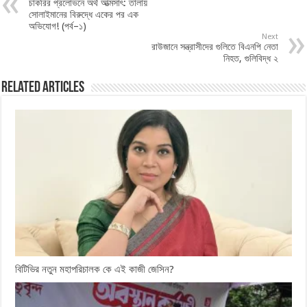
চাকরির প্রলোভনে অর্থ আত্মসাৎ: তালায়
সোলাইমানের বিরুদ্ধে একের পর এক
অভিযোগ! (পর্ব–১)
Next
রাউজানে সন্ত্রাসীদের গুলিতে বিএনপি নেতা
নিহত, গুলিবিদ্ধ ২
Related Articles
বিটিভির নতুন মহাপরিচালক কে এই কাজী জেসিন?