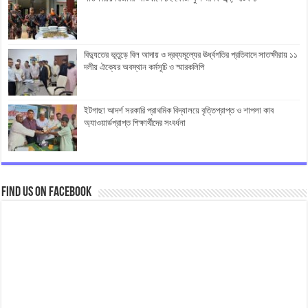
বিদ্যুতের ভূতুড়ে বিল আদায় ও দ্রব্যমূল্যের ঊর্ধ্বগতির প্রতিবাদে সাতক্ষীরায় ১১
দলীয় ঐক্যের অবস্থান কর্মসূচি ও স্মারকলিপি
ইটগাছা আদর্শ সরকারি প্রাথমিক বিদ্যালয়ে বৃত্তিপ্রাপ্ত ও শাপলা কাব
অ্যাওয়ার্ডপ্রাপ্ত শিক্ষার্থীদের সংবর্ধনা
Find us on Facebook