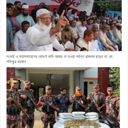
লংমার্চ ও মহাসমাবেশের ঘোষণা দাবি আদায় না হওয়া পর্যন্ত রাজপথ ছাড়ব না: ডা.
শফিকুর রহমান