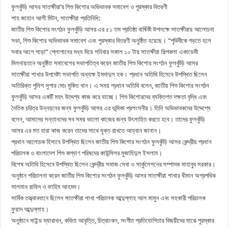
ফুলকুঁড়ি আসর সাতক্ষীরা’র শিশু কিশোর অভিভাবক সমাবেশ ও পুরস্কার বিতরণী
শাহ জাহান আলী মিটন, সাতক্ষীরা প্রতিনিধি:
জাতীয় শিশু কিশোর সংগঠন ফুলকুঁড়ি আসর এর ৫১ তম প্রতিষ্ঠা বার্ষিকী উপলক্ষে সাতক্ষীরায় আলোচনা
সভা, শিশু কিশোর অভিভাবক সমাবেশ এবং পুরস্কার বিতরণী অনুষ্ঠিত হয়েছে। “পৃথিবীকে গড়তে হলে
সবার আগে গড়ো” শ্লোগানের মধ্য দিয়ে শনিবার সকাল ১০ টায় সাতক্ষীরা শিল্পকলা একাডেমী
মিলনায়তনে অনুষ্ঠিত সমাবেশের সভাপতিত্ব করেন জাতীয় শিশু কিশোর সংগঠন ফুলকুঁড়ি আসর
সাতক্ষীরা শাখার উপদেষ্টা সভাপতি অধ্যক্ষ ইমদাদুল হক। প্রধান অতিথি হিসেবে উপস্থিত ছিলেন
অতিরিক্ত পুলিশ সুপার মোঃ মুকিত খান। এ সময় প্রধান অতিথি বলেন, জাতীয় শিশু কিশোর সংগঠন
ফুলকুঁড়ি আসর একটি মহৎ উদ্দেশ্য কাজ করে যাচ্ছে। শিশু কিশোরদের ব্যক্তিগত দক্ষতা বৃদ্ধি এবং
নৈতিক চরিত্র উন্নয়নের জন্য ফুলকুঁড়ি আসর এর ভূমিকা প্রশংসনীয়। তিনি অভিভাবকদের উদ্দেশ্যে
বলেন, আমাদের সন্তানদের সব সময় ভালো কাজের জন্য উৎসাহিত করতে হবে। তাদের ফুলকুঁড়ি
আসর এর মত যারা কাজ করেন তাদের সাথে যুক্ত রাখতে আহ্বান জানান।
প্রধান আলোচক হিসাবে উপস্থিত ছিলেন জাতীয় শিশু কিশোর সংগঠন ফুলকুঁড়ি আসর কেন্দ্রীয় প্রধান
পরিচালক ও বাংলাদেশ শিশু কল্যাণ পরিষদের কাউন্সিলর মুজাহিদুল ইসলাম।
বিশেষ অতিথি হিসেবে উপস্থিত ছিলেন কেন্দ্রীয় সমাজ সেবা ও সার্কুলেশনের সম্পাদক মাহাবুব সরকার।
অনুষ্ঠান পরিচালনা করেন জাতীয় শিশু কিশোর সংগঠন ফুলকুঁড়ি আসর সাতক্ষীরা শাখার ধীমান অগ্রপথিক
সালমান রাফিদ ও ফাহিম আহমদ।
সার্বিক তত্ত্বাবধানে ছিলেন সাতক্ষীরা শাখা পরিচালক আব্দুল্লাহ আল মামুন এবং সহকারী পরিচালক
ফুয়াদ আব্দুল্লাহ।
অনুষ্ঠানে মাইন্ড ম্যারাথন, কবিতা আবৃত্তি, চিত্রাংকন, সংগীত প্রতিযোগিতার বিজয়ীদের মাঝে পুরস্কার