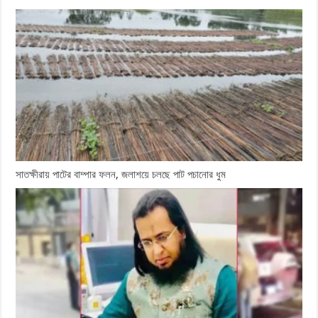
সাতক্ষীরায় পাটের বাম্পার ফলন, জলাশয়ে চলছে পাট পচানোর ধুম