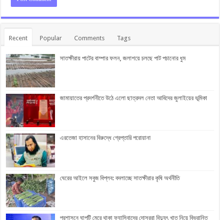
Recent
Popular
Comments
Tags
সাতক্ষীরায় পাটের বাম্পার ফলন, জলাশয়ে চলছে পাট পচানোর ধুম
জামায়াতের প্রদর্শনীতে উঠে এলো ছাত্রদল নেতা আবিদের জুলাইয়ের ভূমিকা
এরতেজা হাসানের বিরুদ্ধে গ্রেপ্তারি পরোয়ানা
ঘেরের আইলে সবুজ বিপ্লব: বদলাচ্ছে সাতক্ষীরার কৃষি অর্থনীতি
প্রশাসনে ঘাপটি মেরে থাকা ফ্যাসিবাদের দোসররা বিদ্যুৎ খাত নিয়ে বিভ্রান্তি