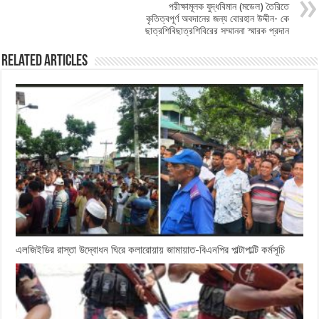
পরীক্ষামূলক যুদ্ধবিমান (মডেল) তৈরিতে
কৃতিত্বপূর্ণ অবদানের জন্য বোরহান উদ্দীন- কে
ছাত্রশিবিছাত্রশিবিরের সম্মাননা স্মারক প্রদান
Related Articles
এলজিইডির রাস্তা উদ্বোধন ঘিরে কলারোয়ায় জামায়াত-বিএনপির পাল্টাপাল্টি কর্মসূচি