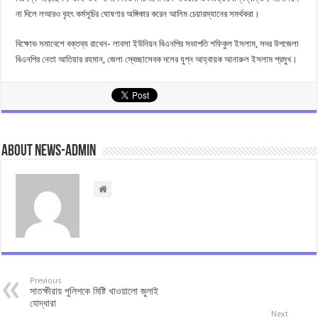
না দিলে লআরও বৃহৎ কর্মসূচির ঘোষণার অঙ্গিকার করেন আলিম চেয়ারম্যানের সমর্থকরা।
বিক্ষোভ সমাবেশে বক্তব্য রাখেন- লাবসা ইউনিয়ন বিএনপির সভাপতি শফিকুল ইসলাম, সদর উপজেলা
বিএনপির নেতা আতিয়ার রহমান, জেলা স্বেচ্ছাসেবক দলের যুগ্ন আহ্বায়ক আনারুল ইসলাম প্রমুখ।
About news-admin
Previous
সাতক্ষীরায় পুলিশকে মিষ্টি খাওয়ালো জুলাই
যোদ্ধারা
Next