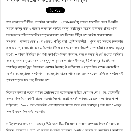
শাহ জাহান আলী মিটন, সাতক্ষীরা :সাতক্ষীরা-১ (সদর-দেবহাটা) আসনে সাতক্ষীরা জেলা বিএনপির
সাবেক সদস্য সচিব ও বর্তমান আহবায়ক কমিটির সদস্য চেয়ারম্যান আব্দুল আলিমকে ধানের শীষে
মনোনয়নের দাবীতে সাতক্ষীরায় সড়ক অবরোধ করে বিক্ষোভ মিছিল করে আলিম চেয়ারম্যানের
সমর্থকরা। মঙ্গলবার বেলা ১১ টা থেকে ১ পর্যন্ত টানা ২ ঘন্টা সাতক্ষীরা – খুলনা মহা সড়কের মিলবজার
এলাকায় সড়ক অবরোধ করে এ বিক্ষোভ মিছিল ও সমাবেশ করে বিএনপির নেতাকর্মীরা। এসময় বক্তব্য
রাখেন, – লাবসা ইউনিয়ন বিএনপির সভাপতি শফিকুল ইসলাম, সদর উপজেলা বিএনপির নেতা আতিয়ার
রহমান, জেলা স্বেচ্ছাসেবক দলের যুগ্ন আহ্বায়ক আনারুল ইসলাম, ইউপি সদস্য বিএনপিনেতা
তাজমিনুর রহমান টুটুল, ইসমাইল হোসেন নিরবসহ বিএনপির অঙ্গ ও সহযোগী সংগঠনের নেতাকর্মী ও
আলিম চেয়ারম্যানের সমর্থকগন। চেয়ারম্যান আব্দুল আলিম চেয়ারম্যান আব্দুল আলিমের সমর্থনে নারী
পুরুষরা সড়কে শুয়ে পড়ে বিক্ষোভ করে।
বিক্ষোভে বক্তারা আব্দুল আলিম চেয়ারম্যানের মনোনয়নের দাবীতে স্লোগান দেয়। এবং নেতাকর্মীরা
বলেন, বিগত দিনে যখনই হামলা মামলার স্বিকার হয়েছি তখনই আলিম চেয়ারম্যান আমাদের পাশে
দাড়িয়েছে। ১৯৮৮ সাল থেকে তিনি চেয়ারম্যানের দায়িত্ব পালন করে আসছেন। তিনি টানা ১৯ বছর
সদর উপজেলা বিএনপির সভাপতির
দায়িত্ব পালন করেছেন । এছাড়া তিনি জেলা বিএনপির সাবেক সাধারণ সম্পাদক হিসেবে সৈরাচারের
বিরুদ্ধে লড়েছেন। তাই এই আসনে বিএনপির মনোনয়ন পাওয়ার একমাত্র যোগ্যব্যক্তি। মনোনয়ন