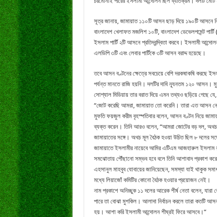
চরমোনাই পীরের ইসলামী আন্দোলন ছিল ব্যতিক্রম। দলটি মো
সূত্র জানায়, জামায়াত ১১০টি আসন ছাড় দিয়ে ১৯০টি আসনে নিজ 
বাংলাদেশ খেলাফত মজলিশ ১০টি, বাংলাদেশ ডেভেলপমেন্ট পার্টি (ব
ইসলাম পার্টি ২টি আসনে প্রতিদ্বন্দ্বিতা করবে। ইসলামী আন্
এলডিপি ৩টি এবং লেবার পার্টিকে ৩টি আসন বরাদ্দ হয়েছে।
তবে আসন বণ্টনের ক্ষেত্রে সবচেয়ে বেশি দরকষাকষি করছে ইস
পর্যন্ত মানতে রাজি হয়নি। দলটির দাবি ন্যূনতম ১২০ আসন। 
সোশ্যাল মিডিয়ায় তার বরাত দিয়ে এমন তথ্যও ছড়িয়ে গেছে য
“জোট করেছি আমরা, জামায়াত তো করেনি। তারা এত আসন ন
মুফতি ফয়জুল করীম বৃহস্পতিবার বলেন, আসন বণ্টন নিয়ে জামায়
ব্যক্ত করেন। তিনি আরও বলেন, “আমরা জোটের বড় দল, অথচ 
জামায়াতের সঙ্গে। অথচ মূল বৈঠক হওয়া উচিত ছিল ৮ দলের সঙ্
জামায়াতে ইসলামীর নায়েবে আমির এটিএম আজহারুল ইসলাম রং
সমঝোতায় পৌঁছানো সম্ভব হবে বলে তিনি আশাবাদ প্রকাশ করেছে
এহসানুল মাহবুব যোবায়ের জানিয়েছেন, সমস্যা যাই থাকুক সমা
মধ্যে লিয়াজোঁ কমিটির কোনো বৈঠক হওয়ার প্রয়োজন নেই।
নাম প্রকাশে অনিচ্ছুক ১১ দলের আরেক শীর্ষ নেতা বলেন, যা
পারে তা বোঝা মুশকিল। আলাদা নির্বাচন করলে তারা কতটি আসন
হয়। আশা করি ইসলামী আন্দোলন শীঘ্রই ফিরে আসবে।”