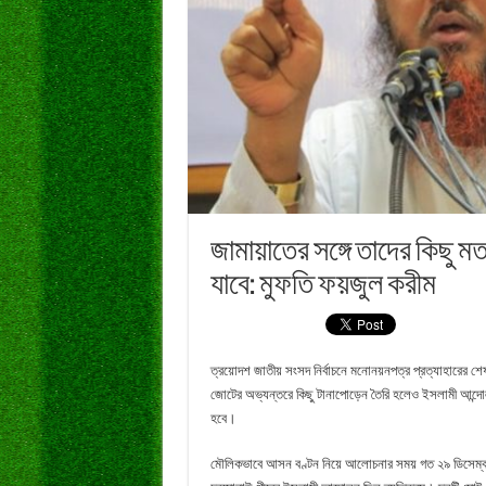
জামায়াতের সঙ্গে তাদের কিছু ম
যাবে: মুফতি ফয়জুল করীম
ত্রয়োদশ জাতীয় সংসদ নির্বাচনে মনোনয়নপত্র প্রত্যাহারের 
জোটের অভ্যন্তরে কিছু টানাপোড়েন তৈরি হলেও ইসলামী আন্দো
হবে।
মৌলিকভাবে আসন বণ্টন নিয়ে আলোচনার সময় গত ২৯ ডিসেম্বর প