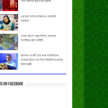
নেতা আবিদের জুলাইয়ের ভূমিকা
এরতেজা হাসানের বিরুদ্ধে গ্রেপ্তারি
পরোয়ানা
ঘেরের আইলে সবুজ বিপ্লব: বদলাচ্ছে
সাতক্ষীরার কৃষি অর্থনীতি
প্রশাসনে ঘাপটি মেরে থাকা ফ্যাসিবাদের
দোসররা বিদ্যুৎ খাত নিয়ে বিভ্রান্তি ছড়াচ্ছে:
প্রধানমন্ত্রী
us on Facebook