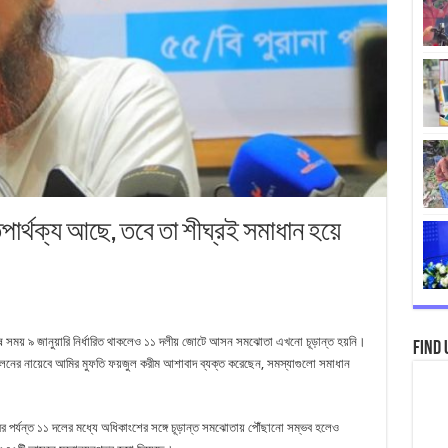
তপার্থক্য আছে, তবে তা শীঘ্রই সমাধান হয়ে
শেষ সময় ৯ জানুয়ারি নির্ধারিত থাকলেও ১১ দলীয় জোটে আসন সমঝোতা এখনো চূড়ান্ত হয়নি।
Find 
লনের নায়েবে আমির মুফতি ফয়জুল করীম আশাবাদ ব্যক্ত করেছেন, সমস্যাগুলো সমাধান
র্যন্ত ১১ দলের মধ্যে অধিকাংশের সঙ্গে চূড়ান্ত সমঝোতায় পৌঁছানো সম্ভব হলেও