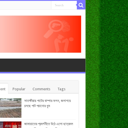
ent
Popular
Comments
Tags
সাতক্ষীরায় পাটের বাম্পার ফলন, জলাশয়ে
চলছে পাট পচানোর ধুম
জামায়াতের প্রদর্শনীতে উঠে এলো ছাত্রদল