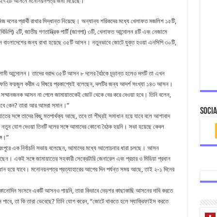
ট ২৭২টি আসনে মনোনয়নপত্র জমা দিয়েছে।
দলের প্রার্থী রাখার সিদ্ধান্ত নিয়েছে। অন্যান্য শরিকদের মধ্যে খেলাফত মজলিশ ১৫টি,
িডিপি) ২টি, জাতীয় গণতান্ত্রিক পার্টি (জাগপা) ৩টি, খেলাফত আন্দোলন ৪টি এবং নেজামে
দোলন বাংলাদেশের জন্য রাখা হয়েছে ৩৫টি আসন। নতুনভাবে জোটে যুক্ত হওয়া এনসিপি ৩০টি,
লামী আন্দোলন। তাদের বরাদ্দ ৩৫টি আসন ৮ দলের বৈঠকে চূড়ান্ত হলেও দলটি তা এখন
মুফতি ফয়জুল করীম এ বিষয়ে প্রকাশ্যেই বলেছেন, দলটির জন্য আদর্শ সংখ্যা ১৪৩ আসন।
ে, সম্মানজনক আসন না পেলে জামায়াতকেই জোট থেকে বের করে দেওয়া হবে। তিনি বলেন,
েবে কেন? তারা আর আমরা সমান।”
Socia
াতের সঙ্গে তাদের কিছু মতপার্থক্য আছে, তবে তা শীঘ্রই সমাধান হয়ে যাবে বলে আশাবাদ
নতুন যোগ দেওয়া তিনটি দলের সঙ্গে আমাদের কোনো বৈঠক হয়নি। সভা হয়েছে কেবল
গে।”
পুরে এক নির্বাচনি সভায় বলেছেন, আমাদের মধ্যে আলোচনার ধারা চলছে। আসন
ন। একই সঙ্গে জামায়াতের সহকারী সেক্রেটারি জেনারেল এবং প্রচার ও মিডিয়া প্রধান
ধান হয়ে যাবে। মনোনয়নপত্র প্রত্যাহারের আগের দিন পর্যন্ত সময় আছে, তাই ২-১ দিনের
রা কোনোদিন সংসদে একটি আসনও পায়নি, তারা কিভাবে দেড়শর কাছাকাছি আসনের দাবি করতে
 পাবে, তা কি তারা ভেবেছে? তিনি যোগ করেন, “জোটে থাকতে হলে স্যাক্রিফাইস করতে