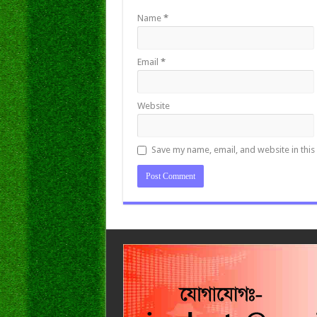
Name
*
Email
*
Website
Save my name, email, and website in this