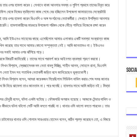
য়ে তার ওপর হামলা করেন। সেখানে থাকা আনসার সদস্য ও পুলিশ প্রথমে তাদের নিবৃত করে
ফিস থেকে নিজের ব্যক্তিগত কাজ শেষে বের হচ্ছিলেন উপজেলা জামায়াতের সেক্রেটারি
েই তার ওপর হামলা করেন বিএনপি ও অঙ্গ সংগঠনের নেতাকর্মীরা। সেখানে উপস্থিত আনসার
পারেনি। হামলাকারীদের মারধরে উপজেলা পরিষদ থেকে দৌঁড়ে পালিয়ে নিজেকে রক্ষা করেন
বলেন, আমি ইউএনও সাহেবের কাছে এসেছিলাম আমার এলাকার একটি সমস্যা সংক্রান্ত কাজ
র দাখিল করেছে তার সাথে আমার কোনো সম্পৃক্ততা নেই। আমি জানতামও না। ইউএনও
নের সবাই আমার ওপর ঝাঁপিয়ে পড়ে।
কে বিষয়টি জানিয়েছি। তাদের সাথে পরামর্শ করে আইনগত ব্যবস্থা গ্রহণ করবো।
িখন বিশ্বাস, স্বেচ্ছাসেবক দল নেতা বাবলু মিস্ত্রি, শাহীন আলম, সোহলে রানা, বিএনপি
Socia
ছাত্রদল নেতা ইমন সহ শতাধিক নেতাকর্মী জড়িত বলে জানিয়েছেন ভুক্তভোগী।
ি লিখন বিশ্বাস বলেন, আমরা কয়েকজন গিয়েছিলাম শিডিউল দাখিল করার শেষ সময় জানার
ে কি নিয়ে ঝামেলা তাও জানতাম না। পরে শুনেছি। হামলার সাথে আমি জড়িত নই। মিথ্যা
 নাসের চৌধুরী বলেন, ঘটনা একটা ঘটেছে। ফৌজদারি অপরাধ হয়েছে। আজকে টেন্ডার দাখিল ও
ও কীভাবে ঘটনা ঘটলো সেটি আমি বলতে পারছি না। থানার ওসি ভালো বলতে পারবেন। তার
ে চাটমোহর থানার ওসি গোলাম সারওয়ার হোসেন বলেন, কঠিন প্রশ্ন করেছেন তো, এ বিষয়ে