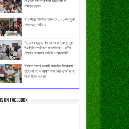
না হওয়া পর্যন্ত রাজপথ ছাড়ব না: ডা.
শফিকুর রহমান
সাতক্ষীরায় বিজিবির অভিযানে ১২ কেজি ‘কুশ’
মাদক জব্দ, আটক ১
বিদ্যুতের ভূতুড়ে বিল আদায় ও দ্রব্যমূল্যের
ঊর্ধ্বগতির প্রতিবাদে সাতক্ষীরায় ১১ দলীয়
ঐক্যের অবস্থান কর্মসূচি ও স্মারকলিপি
ইটগাছা আদর্শ সরকারি প্রাথমিক বিদ্যালয়ে
বৃত্তিপ্রাপ্ত ও শাপলা কাব অ্যাওয়ার্ডপ্রাপ্ত
শিক্ষার্থীদের সংবর্ধনা
us on Facebook