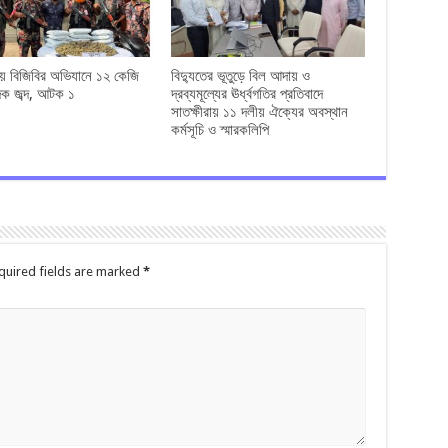
রায় বিজিবির অভিযানে ১২ কেজি
বিদ্যুতের ভূতুড়ে বিল আদায় ও
াদক জব্দ, আটক ১
দ্রব্যমূল্যের ঊর্ধ্বগতির প্রতিবাদে
সাতক্ষীরায় ১১ দলীয় ঐক্যের অবস্থান
কর্মসূচি ও স্মারকলিপি
quired fields are marked
*