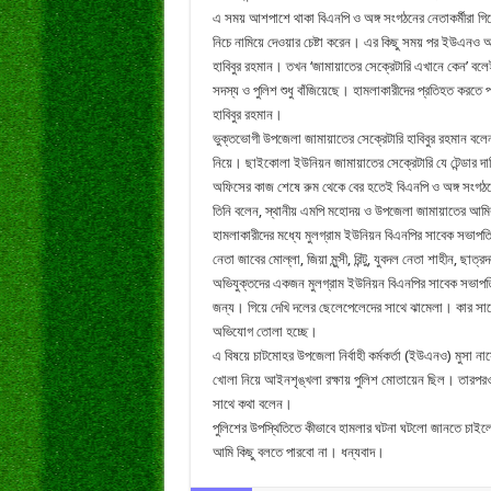
এ সময় আশপাশে থাকা বিএনপি ও অঙ্গ সংগঠনের নেতাকর্মীরা গি
নিচে নামিয়ে দেওয়ার চেষ্টা করেন। এর কিছু সময় পর ইউএনও অ
হাবিবুর রহমান। তখন ‘জামায়াতের সেক্রেটারি এখানে কেন’ বল
সদস্য ও পুলিশ শুধু বাঁজিয়েছে। হামলাকারীদের প্রতিহত করতে 
হাবিবুর রহমান।
ভুক্তভোগী উপজেলা জামায়াতের সেক্রেটারি হাবিবুর রহমান 
নিয়ে। ছাইকোলা ইউনিয়ন জামায়াতের সেক্রেটারি যে টেন্ডা
অফিসের কাজ শেষে রুম থেকে বের হতেই বিএনপি ও অঙ্গ সংগঠ
তিনি বলেন, স্থানীয় এমপি মহোদয় ও উপজেলা জামায়াতের আমির
হামলাকারীদের মধ্যে মুলগ্রাম ইউনিয়ন বিএনপির সাবেক সভাপতি ল
নেতা জাবের মোল্লা, জিয়া মুন্সী, রিন্টু, যুবদল নেতা শাহীন, 
অভিযুক্তদের একজন মুলগ্রাম ইউনিয়ন বিএনপির সাবেক সভাপত
জন্য। গিয়ে দেখি দলের ছেলেপেলেদের সাথে ঝামেলা। কার সাথ
অভিযোগ তোলা হচ্ছে।
এ বিষয়ে চাটমোহর উপজেলা নির্বাহী কর্মকর্তা (ইউএনও) মুসা
খোলা নিয়ে আইনশৃঙ্খলা রক্ষায় পুলিশ মোতায়েন ছিল। তারপর
সাথে কথা বলেন।
পুলিশের উপস্থিতিতে কীভাবে হামলার ঘটনা ঘটলো জানতে চাইল
আমি কিছু বলতে পারবো না। ধন্যবাদ।