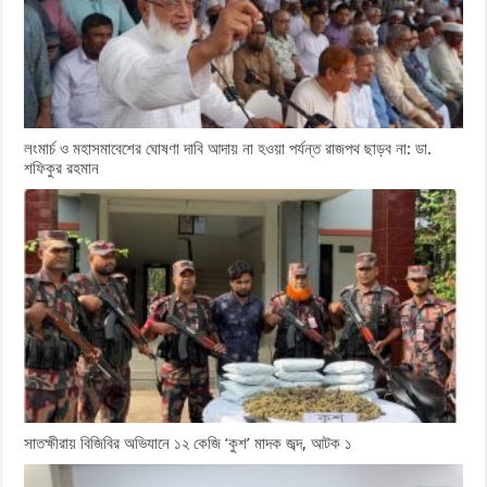
লংমার্চ ও মহাসমাবেশের ঘোষণা দাবি আদায় না হওয়া পর্যন্ত রাজপথ ছাড়ব না: ডা.
শফিকুর রহমান
সাতক্ষীরায় বিজিবির অভিযানে ১২ কেজি ‘কুশ’ মাদক জব্দ, আটক ১