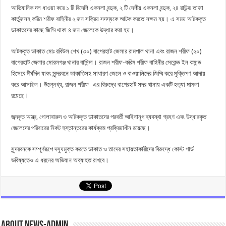
আভিযানিক দল ধাওয়া করে ১ টি বিদেশি একনলা বন্দুক, ২ টি দেশীয় একনলা বন্দুক, ২৪ রাউন্ড তাজা
কার্তুজসহ করিম শরীফ বাহিনীর ২ জন সক্রিয় সদস্যকে আটক করতে সক্ষম হয়। এ সময় আটককৃত
ডাকাতদের কাছে জিম্মি থাকা ৪ জন জেলেকে উদ্ধার করা হয়।
আটককৃত ডাকাত মোঃ রবিউল শেখ (৩০) বাগেরহাট জেলার রামপাল থানা এবং রাজন শরীফ (২০)
বাগেরহাট জেলার মোরলগঞ্জ থানার বাসিন্দা। রাজন শরীফ-করিম শরীফ বাহিনীর সেকেন্ড ইন কমান্ড
হিসেবে দীর্ঘদিন যাবৎ সুন্দরবনে ডাকাতিসহ সাধারণ জেলে ও বাওয়ালিদের জিম্মি করে মুক্তিপণ আদায়
করে আসছিল। উল্লেখ্য, রাজন শরীফ- এর বিরুদ্ধে বাগেরহাট সদর থানায় একটি হত্যা মামলা
রয়েছে।
জব্দকৃত অস্ত্র, গোলাবারুদ ও আটককৃত ডাকাতদের পরবর্তী আইনানুগ ব্যবস্থা গ্রহণ এবং উদ্ধারকৃত
জেলেদের পরিবারের নিকট হস্তান্তরের কার্যক্রম প্রক্রিয়াধীন রয়েছে।
সুন্দরবনকে সম্পূর্ণরূপে দস্যুমুক্ত করতে ডাকাত ও তাদের সহায়তাকারীদের বিরুদ্ধে কোস্ট গার্ড
ভবিষ্যতেও এ ধরনের অভিযান অব্যাহত রাখবে।
About news-admin