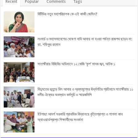
Recent
Popular
Comments
Tags
বিটিভির নতুন মহাপরিচালক কে এই কাজী জেসিন?
লংমার্চ ও মহাসমাবেশের ঘোষণা দাবি আদায় না হওয়া পর্যন্ত রাজপথ ছাড়ব না:
ডা. শফিকুর রহমান
সাতক্ষীরায় বিজিবির অভিযানে ১২ কেজি ‘কুশ’ মাদক জব্দ, আটক ১
বিদ্যুতের ভূতুড়ে বিল আদায় ও দ্রব্যমূল্যের ঊর্ধ্বগতির প্রতিবাদে সাতক্ষীরায় ১১
দলীয় ঐক্যের অবস্থান কর্মসূচি ও স্মারকলিপি
ইটগাছা আদর্শ সরকারি প্রাথমিক বিদ্যালয়ে বৃত্তিপ্রাপ্ত ও শাপলা কাব
অ্যাওয়ার্ডপ্রাপ্ত শিক্ষার্থীদের সংবর্ধনা