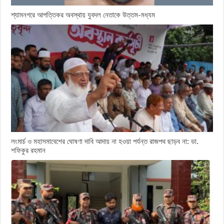
শ্যামনগরে আপত্তিকর অবস্থায় যুবদল নেতাকে উত্তম-মধ্যম
লংমার্চ ও মহাসমাবেশের ঘোষণা দাবি আদায় না হওয়া পর্যন্ত রাজপথ ছাড়ব না: ডা.
শফিকুর রহমান