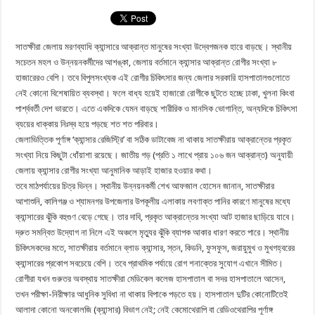
সাতক্ষীরা জেলায় মরণব্যাধি ক্যান্সারে আক্রান্ত মানুষের সংখ্যা উদ্বেগজনক হারে বাড়ছে। স্থানীয়
সচেতন মহল ও উন্নয়নকর্মীদের আশঙ্কা, জেলায় বর্তমানে ক্যান্সার আক্রান্ত রোগীর সংখ্যা ৮
হাজারেরও বেশি। তবে বিপুলসংখ্যক এই রোগীর চিকিৎসার জন্য জেলার সরকারি হাসপাতালগুলোতে
নেই কোনো বিশেষায়িত ব্যবস্থা। ফলে বাধ্য হয়েই হাজারো রোগীকে ছুটতে হচ্ছে ঢাকা, খুলনা কিংবা
পার্শ্ববর্তী দেশ ভারতে। এতে একদিকে যেমন বাড়ছে শারীরিক ও মানসিক ভোগান্তি, অন্যদিকে চিকিৎসা
ব্যয়ের ধাক্কায় নিঃস্ব হয়ে পড়ছে শত শত পরিবার।
জেলাভিত্তিক পূর্ণাঙ্গ ‘ক্যান্সার রেজিস্ট্রি’ বা সঠিক ডাটাবেজ না থাকায় সাতক্ষীরায় আক্রান্তের প্রকৃত
সংখ্যা নিয়ে কিছুটা ধোঁয়াশা রয়েছে। জাতীয় গড় (প্রতি ১ লাখে প্রায় ১০৬ জন আক্রান্ত) অনুযায়ী
জেলায় ক্যান্সার রোগীর সংখ্যা আনুমানিক আড়াই হাজার হওয়ার কথা।
তবে মাঠপর্যায়ের চিত্র ভিন্ন। স্থানীয় উন্নয়নকর্মী শেখ আফজাল হোসেন জানান, সাতক্ষীরার
আশাশুনি, কালিগঞ্জ ও শ্যামনগর উপজেলার উপকূলীয় এলাকায় লবণাক্ত পানির কারণে মানুষের মধ্যে
ক্যান্সারের ঝুঁকি বহুগুণ বেড়ে গেছে। তার দাবি, প্রকৃত আক্রান্তের সংখ্যা আট হাজার ছাড়িয়ে যাবে।
দ্রুত সমন্বিত উদ্যোগ না নিলে এই অঞ্চলে মৃত্যুর ঝুঁকি ব্যাপক আকার ধারণ করতে পারে। স্থানীয়
চিকিৎসকদের মতে, সাতক্ষীরায় বর্তমানে ব্লাড ক্যান্সার, স্তন, কিডনি, ফুসফুস, জরায়ুমুখ ও মুখগহ্বরের
ক্যান্সারের প্রকোপ সবচেয়ে বেশি। তবে প্রাথমিক পর্যায়ে রোগ শনাক্তের সুযোগ এখানে সীমিত।
রোগীরা যখন গুরুতর অবস্থায় সাতক্ষীরা মেডিকেল কলেজ হাসপাতাল বা সদর হাসপাতালে আসেন,
তখন পরীক্ষা-নিরীক্ষার আধুনিক সুবিধা না থাকায় বিপাকে পড়তে হয়। হাসপাতাল দুটির কোনোটিতেই
আলাদা কোনো অনকোলজি (ক্যান্সার) বিভাগ নেই; নেই কেমোথেরাপি বা রেডিওথেরাপির পূর্ণাঙ্গ