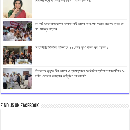
বিটিভির নতুন মহাপরিচালক কে এই কাজী জেসিন?
লংমার্চ ও মহাসমাবেশের ঘোষণা দাবি আদায় না হওয়া পর্যন্ত রাজপথ ছাড়ব না:
ডা. শফিকুর রহমান
সাতক্ষীরায় বিজিবির অভিযানে ১২ কেজি ‘কুশ’ মাদক জব্দ, আটক ১
বিদ্যুতের ভূতুড়ে বিল আদায় ও দ্রব্যমূল্যের ঊর্ধ্বগতির প্রতিবাদে সাতক্ষীরায় ১১
দলীয় ঐক্যের অবস্থান কর্মসূচি ও স্মারকলিপি
Find us on Facebook