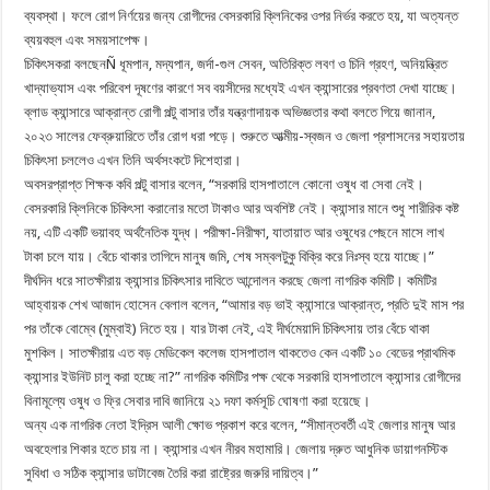
ব্যবস্থা। ফলে রোগ নির্ণয়ের জন্য রোগীদের বেসরকারি ক্লিনিকের ওপর নির্ভর করতে হয়, যা অত্যন্ত
ব্যয়বহুল এবং সময়সাপেক্ষ।
চিকিৎসকরা বলছেনÑ ধূমপান, মদ্যপান, জর্দা-গুল সেবন, অতিরিক্ত লবণ ও চিনি গ্রহণ, অনিয়ন্ত্রিত
খাদ্যাভ্যাস এবং পরিবেশ দূষণের কারণে সব বয়সীদের মধ্যেই এখন ক্যান্সারের প্রবণতা দেখা যাচ্ছে।
ব্লাড ক্যান্সারে আক্রান্ত রোগী পল্টু বাসার তাঁর যন্ত্রণাদায়ক অভিজ্ঞতার কথা বলতে গিয়ে জানান,
২০২৩ সালের ফেব্রুয়ারিতে তাঁর রোগ ধরা পড়ে। শুরুতে আত্মীয়-স্বজন ও জেলা প্রশাসনের সহায়তায়
চিকিৎসা চললেও এখন তিনি অর্থসংকটে দিশেহারা।
অবসরপ্রাপ্ত শিক্ষক কবি পল্টু বাসার বলেন, “সরকারি হাসপাতালে কোনো ওষুধ বা সেবা নেই।
বেসরকারি ক্লিনিকে চিকিৎসা করানোর মতো টাকাও আর অবশিষ্ট নেই। ক্যান্সার মানে শুধু শারীরিক কষ্ট
নয়, এটি একটি ভয়াবহ অর্থনৈতিক যুদ্ধ। পরীক্ষা-নিরীক্ষা, যাতায়াত আর ওষুধের পেছনে মাসে লাখ
টাকা চলে যায়। বেঁচে থাকার তাগিদে মানুষ জমি, শেষ সম্বলটুকু বিক্রি করে নিঃস্ব হয়ে যাচ্ছে।”
দীর্ঘদিন ধরে সাতক্ষীরায় ক্যান্সার চিকিৎসার দাবিতে আন্দোলন করছে জেলা নাগরিক কমিটি। কমিটির
আহ্বায়ক শেখ আজাদ হোসেন বেলাল বলেন, “আমার বড় ভাই ক্যান্সারে আক্রান্ত, প্রতি দুই মাস পর
পর তাঁকে বোম্বে (মুম্বাই) নিতে হয়। যার টাকা নেই, এই দীর্ঘমেয়াদি চিকিৎসায় তার বেঁচে থাকা
মুশকিল। সাতক্ষীরায় এত বড় মেডিকেল কলেজ হাসপাতাল থাকতেও কেন একটি ১০ বেডের প্রাথমিক
ক্যান্সার ইউনিট চালু করা হচ্ছে না?” নাগরিক কমিটির পক্ষ থেকে সরকারি হাসপাতালে ক্যান্সার রোগীদের
বিনামূল্যে ওষুধ ও ফ্রি সেবার দাবি জানিয়ে ২১ দফা কর্মসূচি ঘোষণা করা হয়েছে।
অন্য এক নাগরিক নেতা ইদ্রিস আলী ক্ষোভ প্রকাশ করে বলেন, “সীমান্তবর্তী এই জেলার মানুষ আর
অবহেলার শিকার হতে চায় না। ক্যান্সার এখন নীরব মহামারি। জেলায় দ্রুত আধুনিক ডায়াগনস্টিক
সুবিধা ও সঠিক ক্যান্সার ডাটাবেজ তৈরি করা রাষ্ট্রের জরুরি দায়িত্ব।”