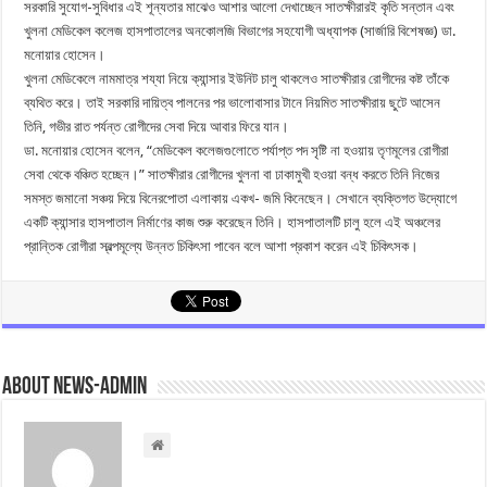
সরকারি সুযোগ-সুবিধার এই শূন্যতার মাঝেও আশার আলো দেখাচ্ছেন সাতক্ষীরারই কৃতি সন্তান এবং
খুলনা মেডিকেল কলেজ হাসপাতালের অনকোলজি বিভাগের সহযোগী অধ্যাপক (সার্জারি বিশেষজ্ঞ) ডা.
মনোয়ার হোসেন।
খুলনা মেডিকেলে নামমাত্র শয্যা নিয়ে ক্যান্সার ইউনিট চালু থাকলেও সাতক্ষীরার রোগীদের কষ্ট তাঁকে
ব্যথিত করে। তাই সরকারি দায়িত্ব পালনের পর ভালোবাসার টানে নিয়মিত সাতক্ষীরায় ছুটে আসেন
তিনি, গভীর রাত পর্যন্ত রোগীদের সেবা দিয়ে আবার ফিরে যান।
ডা. মনোয়ার হোসেন বলেন, “মেডিকেল কলেজগুলোতে পর্যাপ্ত পদ সৃষ্টি না হওয়ায় তৃণমূলের রোগীরা
সেবা থেকে বঞ্চিত হচ্ছেন।” সাতক্ষীরার রোগীদের খুলনা বা ঢাকামুখী হওয়া বন্ধ করতে তিনি নিজের
সমস্ত জমানো সঞ্চয় দিয়ে বিনেরপোতা এলাকায় একখ- জমি কিনেছেন। সেখানে ব্যক্তিগত উদ্যোগে
একটি ক্যান্সার হাসপাতাল নির্মাণের কাজ শুরু করেছেন তিনি। হাসপাতালটি চালু হলে এই অঞ্চলের
প্রান্তিক রোগীরা স্বল্পমূল্যে উন্নত চিকিৎসা পাবেন বলে আশা প্রকাশ করেন এই চিকিৎসক।
About news-admin