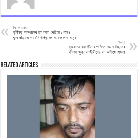
Previous
ঘূর্ণিঝড় আম্পানের ছয় বছর পেরিয়ে গেলেও
ঘুরে দাঁড়াতে পারেনি উপকূলের কয়েক লাখ মানুষ
Next
সুন্দরবনে বনরক্ষীদের গুলিতে জেলে নিহতের
ঘটনায় ক্ষুব্ধ বনজীবীদের বন অফিসে হামলা
Related Articles