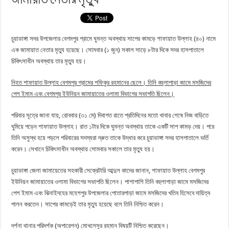
চুয়াডাঙ্গা সদর উপজেলার বেগমপুর গ্রামে ঘুমন্ত অবস্থায় সাপের কামড়ে শাফায়াত উল্লাহ (৪০) নামে
এক জামায়াত নেতার মৃত্যু হয়েছে। সোমবার (১ জুন) সকাল সাড়ে ৮টার দিকে সদর হাসপাতালে
চিকিৎসাধীন অবস্থায় তার মৃত্যু হয়।
নিহত শাফায়াত উল্লাহ বেগমপুর গ্রামের শফিকুর রহমানের ছেলে। তিনি বহুলাপাড়া জামে মসজিদের
পেশ ইমাম এবং বেগমপুর ইউনিয়ন জামায়াতের ওলামা বিভাগের সভাপতি ছিলেন।
পরিবার সূত্রে জানা যায়, রোববার (৩১ মে) দিবাগত রাতে প্রতিদিনের মতো খাবার শেষে নিজ বাড়িতে
ঘুমিয়ে পড়েন শাফায়াত উল্লাহ। রাত ১টার দিকে ঘুমন্ত অবস্থায় তাকে একটি সাপ কামড় দেয়। পরে
তিনি অসুস্থ হয়ে পড়লে পরিবারের সদস্যরা দ্রুত তাকে উদ্ধার করে চুয়াডাঙ্গা সদর হাসপাতালে ভর্তি
করেন। সেখানে চিকিৎসাধীন অবস্থায় সোমবার সকালে তার মৃত্যু হয়।
চুয়াডাঙ্গা জেলা জামায়েতের সহকারী সেক্রেটারি আব্দুল কাদের জানান, শাফায়াত উল্লাহ বেগমপুর
ইউনিয়ন জামায়াতের ওলামা বিভাগের সভাপতি ছিলেন। পাশাপাশি তিনি বহুলাপাড়া জামে মসজিদের
পেশ ইমাম এবং ঝিনাইদহের মহেশপুর উপজেলার পোতারপাড়া জামে মসজিদের খতিব হিসেবে দায়িত্ব
পালন করতেন। সাপের কামড়েই তার মৃত্যু হয়েছে বলে তিনি নিশ্চিত করেন।
দর্শনা থানার পরিদর্শক (অপারেশন) মোখলেসুর রহমান বিষয়টি নিশ্চিত করেছেন।