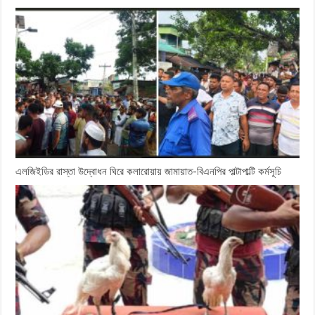
এলজিইডির রাস্তা উদ্বোধন ঘিরে কলারোয়ায় জামায়াত-বিএনপির পাল্টাপাল্টি কর্মসূচি