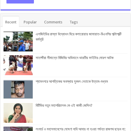
Recent
Popular
Comments
Tags
এলজিইডির রাস্তা উদ্বোধন ঘিরে কলারোয়ায় জামায়াত-বিএনপির পাল্টাপাল্টি
কর্মসূচি
সাতক্ষীরা সীমান্তে বিজিবির অভিযানে ভারতীয় ফাইটার মোরগ আটক
শ্যামনগরে আপত্তিকর অবস্থায় যুবদল নেতাকে উত্তম-মধ্যম
বিটিভির নতুন মহাপরিচালক কে এই কাজী জেসিন?
লংমার্চ ও মহাসমাবেশের ঘোষণা দাবি আদায় না হওয়া পর্যন্ত রাজপথ ছাড়ব না: