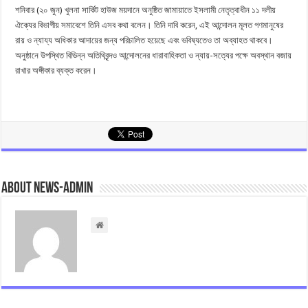
শনিবার (২০ জুন) খুলনা সার্কিট হাউজ ময়দানে অনুষ্ঠিত জামায়াতে ইসলামী নেতৃত্বাধীন ১১ দলীয়
ঐক্যের বিভাগীয় সমাবেশে তিনি এসব কথা বলেন। তিনি দাবি করেন, এই আন্দোলন মূলত গণমানুষের
রায় ও ন্যায্য অধিকার আদায়ের জন্য পরিচালিত হয়েছে এবং ভবিষ্যতেও তা অব্যাহত থাকবে।
অনুষ্ঠানে উপস্থিত বিভিন্ন অতিথিবৃন্দও আন্দোলনের ধারাবাহিকতা ও ন্যায়-সত্যের পক্ষে অবস্থান বজায়
রাখার অঙ্গীকার ব্যক্ত করেন।
About news-admin