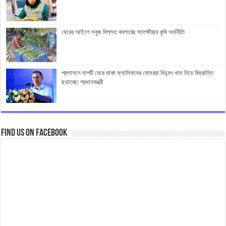
ঘেরের আইলে সবুজ বিপ্লব: বদলাচ্ছে সাতক্ষীরার কৃষি অর্থনীতি
প্রশাসনে ঘাপটি মেরে থাকা ফ্যাসিবাদের দোসররা বিদ্যুৎ খাত নিয়ে বিভ্রান্তি
ছড়াচ্ছে: প্রধানমন্ত্রী
Find us on Facebook