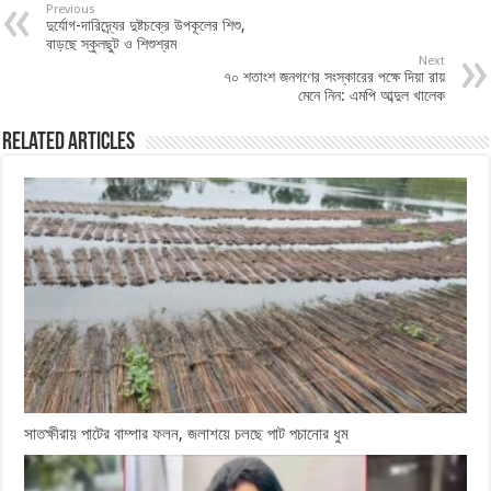
Previous
দুর্যোগ-দারিদ্র্যের দুষ্টচক্রে উপকূলের শিশু,
বাড়ছে স্কুলছুট ও শিশুশ্রম
Next
৭০ শতাংশ জনগণের সংস্কারের পক্ষে দিয়া রায়
মেনে নিন: এমপি আব্দুল খালেক
Related Articles
সাতক্ষীরায় পাটের বাম্পার ফলন, জলাশয়ে চলছে পাট পচানোর ধুম