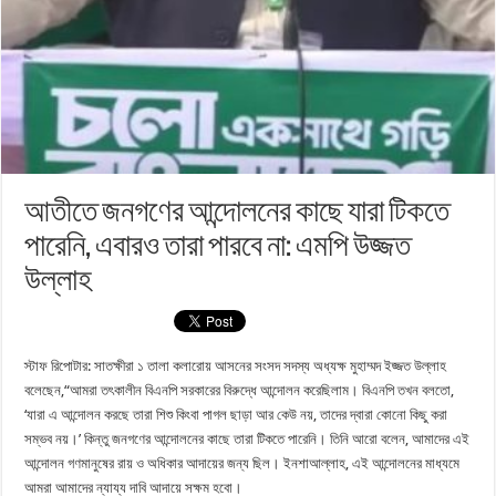
আতীতে জনগণের আন্দোলনের কাছে যারা টিকতে
পারেনি, এবারও তারা পারবে না: এমপি উজ্জত
উল্লাহ
স্টাফ রিপোটার: সাতক্ষীরা ১ তালা কলারোয় আসনের সংসদ সদস্য অধ্যক্ষ মুহাম্মদ ইজ্জত উল্লাহ
বলেছেন,“আমরা তৎকালীন বিএনপি সরকারের বিরুদ্ধে আন্দোলন করেছিলাম। বিএনপি তখন বলতো,
‘যারা এ আন্দোলন করছে তারা শিশু কিংবা পাগল ছাড়া আর কেউ নয়, তাদের দ্বারা কোনো কিছু করা
সম্ভব নয়।’ কিন্তু জনগণের আন্দোলনের কাছে তারা টিকতে পারেনি। তিনি আরো বলেন, আমাদের এই
আন্দোলন গণমানুষের রায় ও অধিকার আদায়ের জন্য ছিল। ইনশাআল্লাহ, এই আন্দোলনের মাধ্যমে
আমরা আমাদের ন্যায্য দাবি আদায়ে সক্ষম হবো।