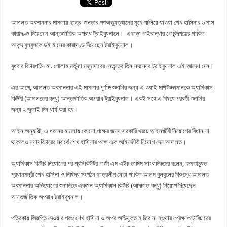
আদালত অবমাননার মামলায় ছাত্র-জনতার গণঅভ্যুত্থানের মুখে পালিয়ে যাওয়া শেখ হাসিনার ৬ মাস
কারাদণ্ড দিয়েছেন আন্তর্জাতিক অপরাধ ট্রাইব্যুনালে। এছাড়া গাইবান্ধার গোবিন্দগঞ্জের শাকিল
আকন্দ বুলবুলকে দুই মাসের কারাদণ্ড দিয়েছেন ট্রাইব্যুনাল।
বুধবার বিচারপতি মো. গোলাম মর্তূজা মজুমদারের নেতৃত্বে তিন সদস্যের ট্রাইব্যুনাল এই আদেশ দেন।
এর আগে, আদালত অবমাননার এই মামলার পূর্ণাঙ্গ শুনানির জন্য এ ওয়াই মশিউজ্জামানকে অ্যামিকাস
কিউরি (আদালতের বন্ধু) আন্তর্জাতিক অপরাধ ট্রাইব্যুনাল। একই সঙ্গে এ বিষয়ে পরবর্তী শুনানির
জন্য ২ জুলাই দিন ধার্য করা হয়।
আইন অনুযায়ী, এ ধরনের মামলায় কোনো পক্ষের জন্য সরকারি খরচে আইনজীবী নিয়োগের বিধান না
থাকলেও ন্যায়বিচারের স্বার্থে শেখ হাসিনার পক্ষে এক আইনজীবী নিয়োগ দেন আদালত।
অ্যামিকাস কিউরি নিয়োগের পর প্রসিকিউটর গাজী এম এইচ তামিম সাংবাদিকদের বলেন, ক্ষমতাচ্যুত
প্রধানমন্ত্রী শেখ হাসিনা ও নিষিদ্ধ সংগঠন ছাত্রলীগ নেতা শাকিল আলম বুলবুলের বিরুদ্ধে আদালত
অবমাননার অভিযোগের শুনানিতে একজন অ্যামিকাস কিউরি (আদালত বন্ধু) নিয়োগ দিয়েছেন
আন্তর্জাতিক অপরাধ ট্রাইব্যুনাল।
পত্রিকায় বিজ্ঞপ্তি দেওয়ার পরও শেখ হাসিনা ও অপর অভিযুক্ত হাজির না হওয়ার প্রেক্ষাপটে বিচারের