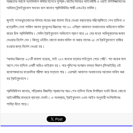
স্বচ্ছতার স্বার্থে অ্যামিকাস কিউরি হিসেবে সুপ্রিম কোর্টের সিনিয়র আইনজীবী এ ওয়াই মশিউজ্জামানের
অভিমত ট্র্যাইব্যুনাল শুনবেন বলে জানান প্রসিকিউটর গাজী এমএইচ তামিম।
জুলাই গণঅভ্যুত্থানের ঘটনায় দায়ের করা মামলা নিয়ে দেওয়া বক্তব্যের পরিপ্রেক্ষিতে শেখ হাসিনা ও
ছাত্রলীগ নেতা শাকিল আলম বুলবুলের বিরুদ্ধে গত ৩০ এপ্রিল আদালত অবমাননার অভিযোগ দাখিল
করেন চিফ প্রসিকিউটর। সেদিন ট্রাইব্যুনাল অভিযোগ গ্রহণ করে ১৫ মের মধ্যে অভিযুক্তদের জবাব
দেওয়ার নির্দেশ দেন। কিন্তু ওইদিন কোনো জবাব দাখিল না করায় তাদের ২৫ মে ট্রাইব্যুনালে হাজির
হওয়ার জন্য নির্দেশ দেওয়া হয়।
‘আমার বিরুদ্ধে ২২৭টি মামলা হয়েছে, তাই ২২৭ জনকে হত্যার লাইসেন্স পেয়ে গেছি’- গত কয়েক মাস
আগে শেখ হাসিনা একটি অডিও ভাইরাল হয়। পরে পুলিশের অপরাধ তদন্ত বিভাগ (সিআইডি) ওই
কথোপকথনের ফরেনসিক পরীক্ষা করে সত্যতা পায়। এরপরই আদালত অবমাননার আবেদন দাখিল করা
হয় ট্রাইব্যুনালে।
প্রসিকিউশন জানায়, পত্রিকায় বিজ্ঞপ্তি প্রকাশের পরও শেখ হাসিনা নিজে উপস্থিত হননি কিংবা কোনো
আইনজীবীর মাধ্যমে ব্যাখ্যা দেননি। এ অবস্থায়, ট্রাইব্যুনাল এখন আইন অনুযায়ী সংশ্লিষ্টদের
শাস্তি দিতে পারে।