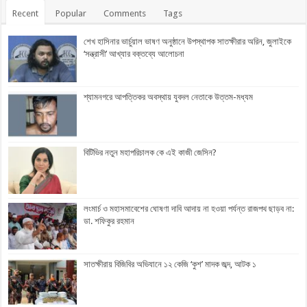
Recent
Popular
Comments
Tags
শেখ হাসিনার ভার্চুয়াল ভাষণ অনুষ্ঠানে উপস্থাপক সাতক্ষীরার অরিন, জুলাইকে
‘সন্ত্রাসী’ আখ্যার বক্তব্যে আলোচনা
শ্যামনগরে আপত্তিকর অবস্থায় যুবদল নেতাকে উত্তম-মধ্যম
বিটিভির নতুন মহাপরিচালক কে এই কাজী জেসিন?
লংমার্চ ও মহাসমাবেশের ঘোষণা দাবি আদায় না হওয়া পর্যন্ত রাজপথ ছাড়ব না:
ডা. শফিকুর রহমান
সাতক্ষীরায় বিজিবির অভিযানে ১২ কেজি ‘কুশ’ মাদক জব্দ, আটক ১