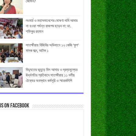
জেসিন?
লংমার্চ ও মহাসমাবেশের ঘোষণা দাবি আদায়
না হওয়া পর্যন্ত রাজপথ ছাড়ব না: ডা.
শফিকুর রহমান
সাতক্ষীরায় বিজিবির অভিযানে ১২ কেজি ‘কুশ’
মাদক জব্দ, আটক ১
বিদ্যুতের ভূতুড়ে বিল আদায় ও দ্রব্যমূল্যের
ঊর্ধ্বগতির প্রতিবাদে সাতক্ষীরায় ১১ দলীয়
ঐক্যের অবস্থান কর্মসূচি ও স্মারকলিপি
us on Facebook