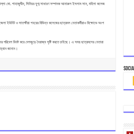
্লা মো. শাহাজুদ্দীন, সিনিয়র যুগ্ম সাধারণ সম্পাদক আনারুল ইসলাম সান, মহিলা কলেজ
েলা ইউনিট ও সাতক্ষীরা শহরের বিভিন্ন কলেজের ছাত্রদল নেতাকর্মীরাও বিক্ষোভে অংশ
ঠানের পরিবেশ বিনষ্ট করে দেশজুড়ে নৈরাজ্য সৃষ্টি করতে চাইছে। এ সময় ছাত্রদলের নেতারা
আহ্বান জানান।
Socia