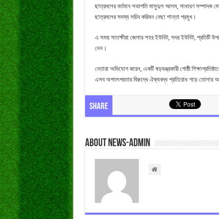
ছাত্রদলের বর্তমান সভাপতি মাসুদুল আলম, সাধারণ সম্পাদক মোল
ছাত্রদলের সদস্য সচিব করিমন নেছা শান্তা প্রমুখ।
এ সময় সাতক্ষীরা জেলার শহর ইউনিট, সদর ইউনিট, প্রতিটি উপজ
নেন।
নেতারা অভিযোগ করেন, একটি ষড়যন্ত্রকারী গোষ্ঠী শিক্ষাপ্রতিষ্
এসব অপতৎপরতার বিরুদ্ধে ঐক্যবদ্ধ প্রতিরোধ গড়ে তোলার 
Share
About news-admin