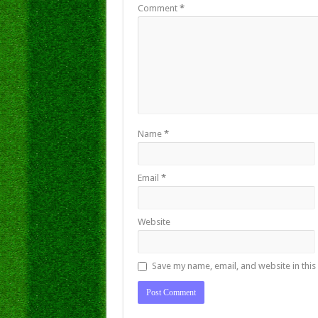
Comment
*
Name
*
Email
*
Website
Save my name, email, and website in this