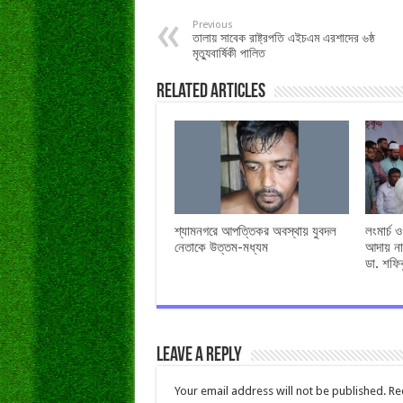
Previous
তালায় সাবেক রাষ্ট্রপতি এইচএম এরশাদের ৬ষ্ঠ
মৃত্যুবার্ষিকী পালিত
Related Articles
শ্যামনগরে আপত্তিকর অবস্থায় যুবদল
লংমার্চ 
নেতাকে উত্তম-মধ্যম
আদায় না
ডা. শফি
Leave a Reply
Your email address will not be published.
Re