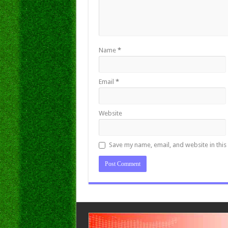
Name
*
Email
*
Website
Save my name, email, and website in this