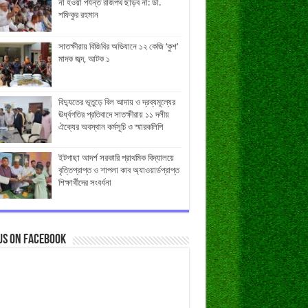
না হওয়া পর্যন্ত রাজপথ ছাড়ব না: ডা.
শফিকুর রহমান
সাতক্ষীরায় বিজিবির অভিযানে ১২ কেজি ‘কুশ’
মাদক জব্দ, আটক ১
বিদ্যুতের ভূতুড়ে বিল আদায় ও দ্রব্যমূল্যের
ঊর্ধ্বগতির প্রতিবাদে সাতক্ষীরায় ১১ দলীয়
ঐক্যের অবস্থান কর্মসূচি ও স্মারকলিপি
ইটগাছা আদর্শ সরকারি প্রাথমিক বিদ্যালয়ে
বৃত্তিপ্রাপ্ত ও শাপলা কাব অ্যাওয়ার্ডপ্রাপ্ত
শিক্ষার্থীদের সংবর্ধনা
us on Facebook