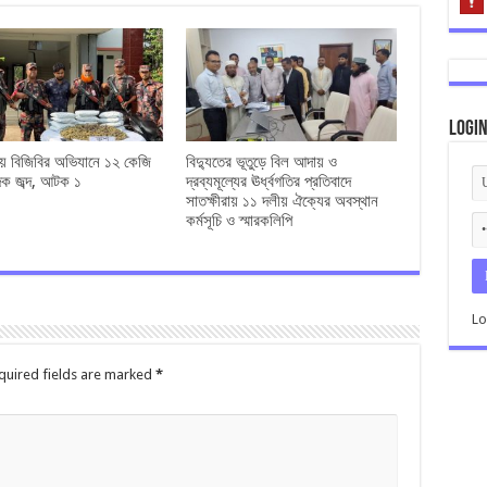
Logi
রায় বিজিবির অভিযানে ১২ কেজি
বিদ্যুতের ভূতুড়ে বিল আদায় ও
াদক জব্দ, আটক ১
দ্রব্যমূল্যের ঊর্ধ্বগতির প্রতিবাদে
সাতক্ষীরায় ১১ দলীয় ঐক্যের অবস্থান
কর্মসূচি ও স্মারকলিপি
Lo
quired fields are marked
*