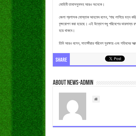
মোহিনী তাবাসসুমসহ আরও অনেকে।
জেলা প্রশাসক মোস্তাক আহমেদ বলেন, ‘গাছ লাগিয়ে যত্ন করি, 
বৃক্ষরোপণ করা হয়েছে। এই উদ্যোগ শুধু পরিবেশের ভারসাম্য রক্ষায়
হয়ে থাকবে।
তিনি আরও বলেন, সাতক্ষীরার পরিবেশ সুরক্ষায় এবং শহিদদের আত
Share
About news-admin