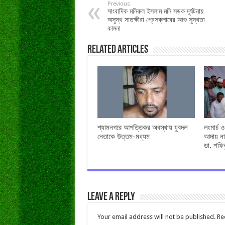
Previous
সাংবাদিক মনিরুল ইসলাম মনি সড়ক দূর্ঘটনায়
অসুস্থ সাতক্ষীরা প্রেসক্লাবের আশু সুস্থতা
কামনা
Related Articles
শ্যামনগরে আপত্তিকর অবস্থায় যুবদল
লংমার্চ 
নেতাকে উত্তম-মধ্যম
আদায় না
ডা. শফি
Leave a Reply
Your email address will not be published.
Re