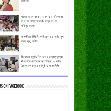
জেসিন?
লংমার্চ ও মহাসমাবেশের ঘোষণা দাবি আদায়
না হওয়া পর্যন্ত রাজপথ ছাড়ব না: ডা.
শফিকুর রহমান
সাতক্ষীরায় বিজিবির অভিযানে ১২ কেজি ‘কুশ’
মাদক জব্দ, আটক ১
বিদ্যুতের ভূতুড়ে বিল আদায় ও দ্রব্যমূল্যের
ঊর্ধ্বগতির প্রতিবাদে সাতক্ষীরায় ১১ দলীয়
ঐক্যের অবস্থান কর্মসূচি ও স্মারকলিপি
us on Facebook