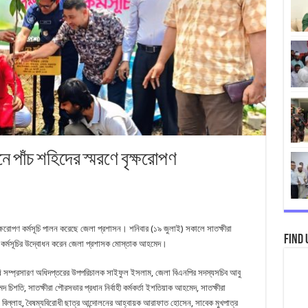
ে পাঁচ শহিদের স্মরণে বৃক্ষরোপণ
বৃক্ষরোপণ কর্মসূচি পালন করেছে জেলা প্রশাসন। শনিবার (১৯ জুলাই) সকালে সাতক্ষীরা
Find 
ই কর্মসূচির উদ্বোধন করেন জেলা প্রশাসক মোস্তাক আহমেদ।
ষি সম্প্রসারণ অধিদপ্তরের উপপরিচালক সাইফুল ইসলাম, জেলা বিএনপির সদস্যসচিব আবু
চিশতি, সাতক্ষীরা পৌরসভার প্রধান নির্বাহী কর্মকর্তা ইশতিয়াক আহমেদ, সাতক্ষীরা
রুফ বিল্লাহ, বৈষম্যবিরোধী ছাত্র আন্দোলনের আহ্বায়ক আরাফাত হোসেন, সাবেক মুখপাত্র