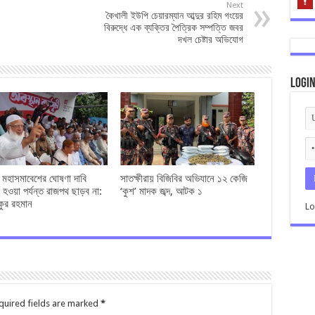
Next
কৈখালী ইউপি চেয়ারম্যান আব্দুর রহিম গংয়ের
বিরুদ্ধে এক ব্যক্তির পৈত্রিক সম্পত্তি জবর
দখল চেষ্টার অভিযোগ
Logi
ও মহাসমাবেশের ঘোষণা দাবি
সাতক্ষীরায় বিজিবির অভিযানে ১২ কেজি
 হওয়া পর্যন্ত রাজপথ ছাড়ব না:
‘কুশ’ মাদক জব্দ, আটক ১
কুর রহমান
Lo
quired fields are marked
*