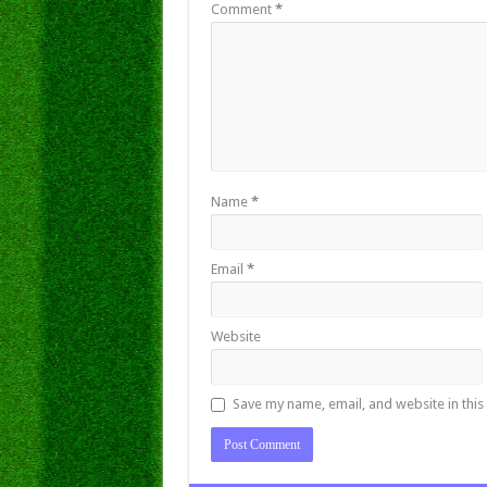
Comment
*
Name
*
Email
*
Website
Save my name, email, and website in this