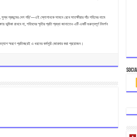
সুস্থ প্রজন্মের দেশ গড়ি’—এই স্লোগানকে সামনে রেখে সাতক্ষীরার পাঁচ শহিদের নামে
 ভূমিকা রাখবে না, শহিদদের স্মৃতির প্রতি শ্রদ্ধা জানাতেও এটি একটি গুরুত্বপূর্ণ নিদর্শন
্মত্যাগ স্মরণে প্রতিবছরই এ ধরনের কর্মসূচি জোরদার করা প্রয়োজন।
Socia