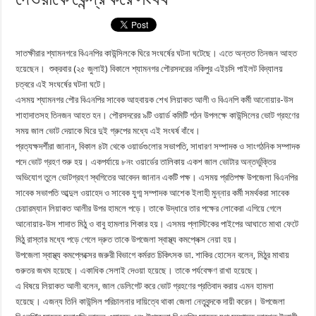
সাতক্ষীরার শ্যামনগরে বিএনপির কাউন্সিলকে ঘিরে সংঘর্ষের ঘটনা ঘটেছে। এতে অন্তত তিনজন আহত
হয়েছেন। শুক্রবার (২৫ জুলাই) বিকালে শ্যামনগর পৌরসদরের নকিপুর এইচসি পাইলট বিদ্যালয়
চত্বরে এই সংঘর্ষের ঘটনা ঘটে।
এসময় শ্যামনগর পৌর বিএনপির সাবেক আহবায়ক শেখ লিয়াকত আলী ও বিএনপি কর্মী আনোয়ার-উস
শাহাদাতসহ তিনজন আহত হন। পৌরসদরের ৯টি ওয়ার্ড কমিটি গঠন উপলক্ষে কাউন্সিলের ভোট গ্রহণের
সময় জাল ভোট দেয়াকে ঘিরে দুই গ্রুপের মধ্যে এই সংঘর্ষ বাঁধে।
প্রত্যক্ষদর্শীরা জানান, বিকাল ৪টা থেকে ওয়ার্ডগুলোর সভাপতি, সাধারণ সম্পাদক ও সাংগঠনিক সম্পাদক
পদে ভোট গ্রহণ শুরু হয়। একপর্যায়ে ৮নং ওয়ার্ডের তালিকায় একশ জাল ভোটার অন্তর্ভুক্তির
অভিযোগ তুলে ভোটগ্রহণ স্থগিতের আবেদন জানান একটি পক্ষ। এসময় প্রতিপক্ষ উপজেলা বিএনপির
সাবেক সভাপতি আব্দুল ওয়াহেদ ও সাবেক যুগ্ম সম্পাদক আশেক ইলাহী মুন্নার কর্মী সমর্থকরা সাবেক
চেয়ারম্যান লিয়াকত আলীর উপর হামলে পড়ে। তাকে উদ্ধারে তার পক্ষের লোকেরা এগিয়ে গেলে
আনোয়ার-উস শাদাত মিঠু ও বাবু হামলার শিকার হয়। এসময় প্লাস্টিকের পাইপের আঘাতে মাথা ফেটে
মিঠু রাস্তার মধ্যে পড়ে গেলে দ্রুত তাকে উপজেলা স্বাস্থ্য কমপ্লেক্স নেয়া হয়।
উপজেলা স্বাস্থ্য কমপ্লেক্সের জরুরী বিভাগে কর্মরত চিকিৎসক ডা. শাকির হোসেন বলেন, মিঠুর মাথায়
গুরুতর জখম হয়েছে। একাধিক সেলাই দেওয়া হয়েছে। তাকে পর্যবেক্ষণ রাখা হয়েছে।
এ বিষয়ে লিয়াকত আলী বলেন, জাল ডেলিগেট করে ভোট গ্রহণের প্রতিবাদ করায় এমন হামলা
হয়েছে। এজন্য তিনি কাউন্সিল পরিচালনার দায়িত্বে থাকা জেলা নেতৃবৃন্দকে দায়ী করেন। উপজেলা