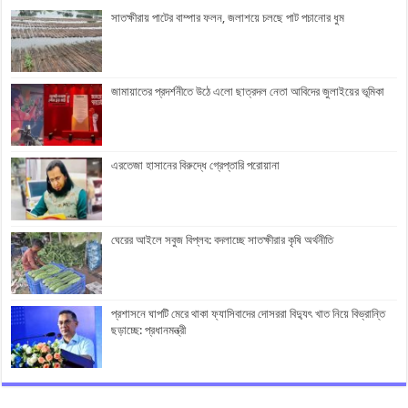
সাতক্ষীরায় পাটের বাম্পার ফলন, জলাশয়ে চলছে পাট পচানোর ধুম
জামায়াতের প্রদর্শনীতে উঠে এলো ছাত্রদল নেতা আবিদের জুলাইয়ের ভূমিকা
এরতেজা হাসানের বিরুদ্ধে গ্রেপ্তারি পরোয়ানা
ঘেরের আইলে সবুজ বিপ্লব: বদলাচ্ছে সাতক্ষীরার কৃষি অর্থনীতি
প্রশাসনে ঘাপটি মেরে থাকা ফ্যাসিবাদের দোসররা বিদ্যুৎ খাত নিয়ে বিভ্রান্তি
ছড়াচ্ছে: প্রধানমন্ত্রী