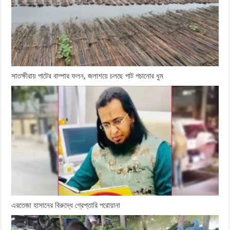
সাতক্ষীরায় পাটের বাম্পার ফলন, জলাশয়ে চলছে পাট পচানোর ধুম
এরতেজা হাসানের বিরুদ্ধে গ্রেপ্তারি পরোয়ানা