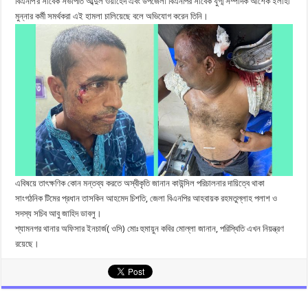
বিএনপি’র সাবেক সভাপতি আব্দুল ওয়াহেদ এবং উপজেলা বিএনপির সাবেক যুগ্ম সম্পাদক আশেক ইলাহী
মুন্নার কর্মী সমর্থকরা এই হামলা চালিয়েছে বলে অভিযোগ করেন তিনি।
এবিষয়ে তাৎক্ষণিক কোন মন্তব্য করতে অস্বীকৃতি জানান কাউন্সিল পরিচালনার দায়িত্বে থাকা
সাংগঠনিক টিমের প্রধান তাসকিন আহমেদ চিশতি, জেলা বিএনপির আহবায়ক রহমতুল্লাহ পলাশ ও
সদস্য সচিব আবু জাহিদ ডাবলু।
শ্যামনগর থানার অফিসার ইনচার্জ( ওসি) মোঃ হুমায়ুন কবির মোল্লা জানান, পরিস্থিতি এখন নিয়ন্ত্রণ
রয়েছে।