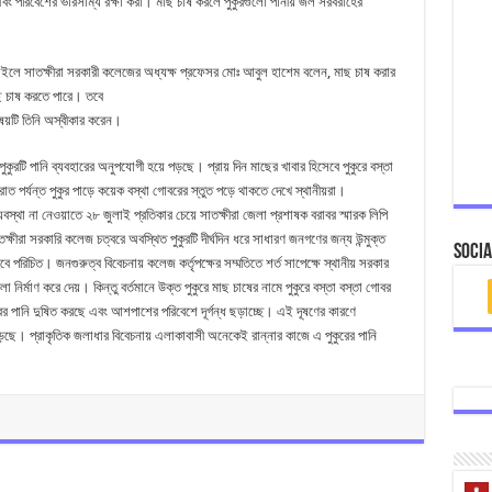
ং পরিবেশের ভারসাম্য রক্ষা করা। মাছ চাষ করলে পুকুরগুলো পানীয় জল সরবরাহের
াইলে সাতক্ষীরা সরকারী কলেজের অধ্যক্ষ প্রফেসর মোঃ আবুল হাশেম বলেন, মাছ চাষ করার
ছ চাষ করতে পারে। তবে
য়টি তিনি অস্বীকার করেন।
কুরটি পানি ব্যবহারের অনুপযোগী হয়ে পড়ছে। প্রায় দিন মাছের খাবার হিসেবে পুকুরে বস্তা
াত পর্যন্ত পুকুর পাড়ে কয়েক বস্থা গোবরের স্তুত পড়ে থাকতে দেখে স্থানীয়রা।
্যবস্থা না নেওয়াতে ২৮ জুলাই প্রতিকার চেয়ে সাতক্ষীরা জেলা প্রশাষক বরাবর স্মারক লিপি
ষীরা সরকারি কলেজ চত্বরে অবস্থিত পুকুরটি দীর্ঘদিন ধরে সাধারণ জনগণের জন্য উন্মুক্ত
Socia
ে পরিচিত। জনগুরুত্ব বিবেচনায় কলেজ কর্তৃপক্ষের সম্মতিতে শর্ত সাপেক্ষে স্থানীয় সরকার
লা নির্মাণ করে দেয়। কিন্তু বর্তমানে উক্ত পুকুরে মাছ চাষের নামে পুকুরে বস্তা বস্তা গোবর
ুকুরের পানি দুষিত করছে এবং আশপাশের পরিবেশে দূর্গন্ধ ছড়াচ্ছে। এই দূষণের কারণে
তে পড়ছে। প্রাকৃতিক জলাধার বিবেচনায় এলাকাবাসী অনেকেই রান্নার কাজে এ পুকুরের পানি