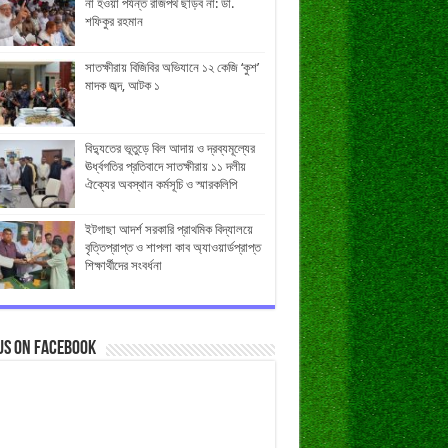
না হওয়া পর্যন্ত রাজপথ ছাড়ব না: ডা.
শফিকুর রহমান
সাতক্ষীরায় বিজিবির অভিযানে ১২ কেজি ‘কুশ’
মাদক জব্দ, আটক ১
বিদ্যুতের ভূতুড়ে বিল আদায় ও দ্রব্যমূল্যের
ঊর্ধ্বগতির প্রতিবাদে সাতক্ষীরায় ১১ দলীয়
ঐক্যের অবস্থান কর্মসূচি ও স্মারকলিপি
ইটগাছা আদর্শ সরকারি প্রাথমিক বিদ্যালয়ে
বৃত্তিপ্রাপ্ত ও শাপলা কাব অ্যাওয়ার্ডপ্রাপ্ত
শিক্ষার্থীদের সংবর্ধনা
us on Facebook