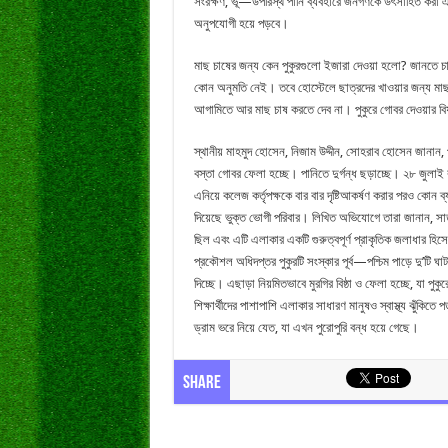
সংরক্ষণ, ভূ—উপরিস্থ পানি ব্যবহারে জনগণকে উৎসাহিত করা এব
অনুপযোগী হয়ে পড়বে।
মাছ চাষের জন্য কেন পুকুরগুলো ইজারা দেওয়া হলো? জানতে চ
কোন অনুমতি নেই। তবে হোস্টেলে ছাত্রদের খাওয়ার জন্য মা
আগামিতে আর মাছ চাষ করতে দেব না। পুকুরে গোবর দেওয়ার বিষ
স্থানীয় মাহমুদ হোসেন, নিজাম উদ্দীন, সোহরাব হোসেন জানান, পু
বস্তা গোবর ফেলা হচ্ছে। পানিতে দুর্গন্ধ ছড়াচ্ছে। ২৮ জুলাই র
এনিয়ে কলেজ কর্তৃপক্ষকে বার বার দৃষ্টিআকর্ষণ করার পরও কোন ব
দিয়েছে ভুক্ত ভোগী পরিবার। লিখিত অভিযোগে তারা জানান, সাতক্
ছিল এবং এটি এলাকার একটি গুরুত্বপূর্ণ প্রাকৃতিক জলাধার হিসেব
প্রকৌশল অধিদপ্তর পুকুরটি সংস্কার পূর্ব—পশ্চিম পাড়ে দু’টি ঘাট
দিচ্ছে। এছাড়া নিয়মিতভাবে মুরগির বিষ্ঠা ও ফেলা হচ্ছে, যা প
শিক্ষার্থীদের পাশাপাশি এলাকার সাধারণ মানুষও স্বাস্থ্য ঝুঁকি
ড্রাম ভরে নিয়ে যেত, যা এখন পুরোপুরি বন্ধ হয়ে গেছে।
Share