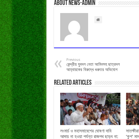
About news-admin
Previous
কেন্দ্রীয় যুবদল নেতা আমিনসহ ছাত্রদল
আহ্বায়কের বিরুদ্ধে গুরুতর অভিযোগ
Related Articles
লংমার্চ ও মহাসমাবেশের ঘোষণা দাবি
সাতক্ষী
আদায় না হওয়া পর্যন্ত রাজপথ ছাড়ব না:
‘কুশ’ ম