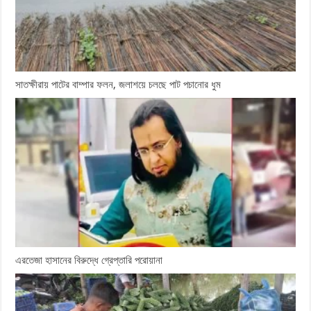
সাতক্ষীরায় পাটের বাম্পার ফলন, জলাশয়ে চলছে পাট পচানোর ধুম
এরতেজা হাসানের বিরুদ্ধে গ্রেপ্তারি পরোয়ানা