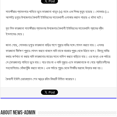
সাতক্ষীরার শ্যামনগরে পানিতে ডুবে ফারজানা খাতুন (৬) নামে এক শিশুর মৃত্যু হয়েছে। সোমবার (১১
আগস্ট) দুপুরে উপজেলার কৈখালী ইউনিয়নের সাহেবখালী এলাকার কয়াল পাড়ায় এ ঘটনা ঘটে।
মৃত শিশু ফারজানা সাতক্ষীরার শ্যামনগর উপজেলার কৈখালী ইউনিয়নের সাহেবখালি গ্রামের দ্বীন
ইসলামের মেয়ে।
জানা গেছে, সোমবার দুপুরে ফারজানা বাড়ির পাশে পুকুরে দাদির সঙ্গে গোসল করতে যায়। এসময়
ফারজানা দীর্ঘক্ষণ পুকুরে গোসল করতে থাকলে দাদি তাকে বারবার পুকুর থেকে উঠতে বলে। কিন্তু দাদির
কথায় কর্ণপাত না করায় দাদি ফারজানার মায়ের সাথে নালিশ করতে বাড়িতে যায়। এর মধ্যে এক পর্যায়ে
সে (ফারজানা) পানিতে ডুবে যায়। পরে তার মা ও দাদি পুকুরে এসে ফারজানাকে না পেয়ে প্রতিবেশীদের
সহযোগিতায় খোঁজাখুঁজি করতে থাকে। এক পর্যায়ে পুকুর থেকে শিশুটির মরদেহ উদ্ধার করা হয়।
কৈখালী ইউপি চেয়ারম্যান শেখ আব্দুর রহিম বিষয়টি নিশ্চিত করেছেন।
About news-admin