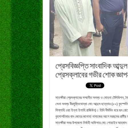
প্রেসবিজ্ঞপ্তি সাংবাদিক আব্দুল
প্রেসক্লাবের গভীর শোক জ্ঞাপ
সাতক্ষীরা প্রেসক্লাবের সম্মানীত সদস্য ও মোহনা টেলিভিশন, দ
সেনা সদস্য বীরমুক্তিযোদ্ধা মো: আব্দুস ছাত্তার (৮০) বৃহস্
লিল্লাহি ওয়া ইন্না ইলাহি রাজিউন)। তিনি দীর্ঘদিন ধরে হৃদ রোগ
বৃহসাপতিবার বাদ জোহর জানাযা নামাজের আগে মরহুমের রাষ্টীয় মর
সাতক্ষীরা সদর উপজেলা নির্বাহী অফিসার মো: শোয়াইব আহমাদ