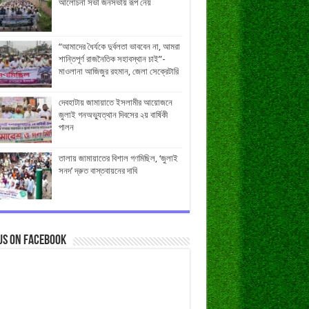
আলোচনা সভা জনসভায় রূপ নেয়
“আমাদের ধৈর্যকে দুর্বলতা ভাববেন না, আমরা
শান্তিপূর্ণ রাজনৈতিক সহাবস্থান চাই”-
মাওলানা আজিজুর রহমান, জেলা সেক্রেটারি
দেবহাটায় জামায়াতে ইসলামীর আয়োজনে
জুলাই গনঅভ্যুত্থান দিবসের ২য় বার্ষিকী
পালন
তালায় জামায়াতের বিশাল গণমিছিল, ‘জুলাই
সনদ’ দ্রুত বাস্তবায়নের দাবি
us on Facebook