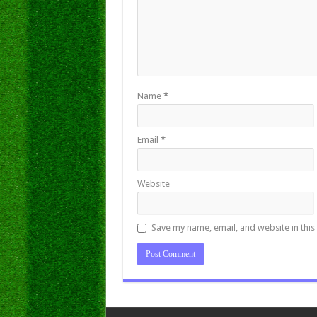
Name
*
Email
*
Website
Save my name, email, and website in this