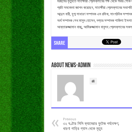
মরহুমের মৃত্যুতে সাতক্ষীরা প্রেসক্লাবের পক্ষ থেকে গভীর শ
প্রতি সমবেদনা জ্ঞাপন করেছেন, সাতক্ষীরা প্রেসক্লাবের সভাপ
আব্দুল বারী, যুগ্ম সাধারণ সম্পাদক এম রফিক, সাংগঠনিক সম্পা
অর্থ সম্পাদক শেখ মাসুদ হোসেন, দপ্তর সম্পাদক শাকিলা ইসলাম 
আক্তারুজ্জামান বাচ্চু, আমিরুজ্জামান বাবুসহ প্রেসক্লাবের সকল 
Share
About news-admin
Previous
৩২ ঘণ্টার সিসি ক্যামেরার ফুটেজ পর্যবেক্ষণ,
ধারণা গাড়ির গ্যাস থেকে মৃত্যু