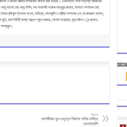
োক জ্ঞাপন ও বিদেহী আত্মার মাগফিরাত কামনা করা হয়েছে। একইসাথে শোক সন্তপ্ত পরিবারের
তি আবু নাসের মোঃ আবু সাঈদ, সহ-সভাপতি ফারুক মাহবুবুর রহমান, সাধারণ সম্পাদক মোঃ
দক সৈয়দ রফিকুল ইসলাম শাওন, সাহিত্য, সাংস্কৃতি ও ক্রীড়া সম্পাদক এস কে কামরুল হাসান,
জুই, কার্য নির্বাহী সদস্য আব্দুল গফুর সরদার, গোলাম সরোয়ার, মুহাঃ জিল¬ুর রহমান,
সদস্যবৃন্দ।
Socia
Next
সাতক্ষীরায় যুব-নেতৃত্বে নিরাপদ পানির দাবিতে
এডভোকেসি