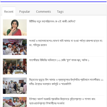
Recent
Popular
Comments
Tags
বিটিভির নতুন মহাপরিচালক কে এই কাজী জেসিন?
লংমার্চ ও মহাসমাবেশের ঘোষণা দাবি আদায় না হওয়া পর্যন্ত রাজপথ ছাড়ব না:
ডা. শফিকুর রহমান
সাতক্ষীরায় বিজিবির অভিযানে ১২ কেজি ‘কুশ’ মাদক জব্দ, আটক ১
বিদ্যুতের ভূতুড়ে বিল আদায় ও দ্রব্যমূল্যের ঊর্ধ্বগতির প্রতিবাদে সাতক্ষীরায় ১১
দলীয় ঐক্যের অবস্থান কর্মসূচি ও স্মারকলিপি
ইটগাছা আদর্শ সরকারি প্রাথমিক বিদ্যালয়ে বৃত্তিপ্রাপ্ত ও শাপলা কাব
অ্যাওয়ার্ডপ্রাপ্ত শিক্ষার্থীদের সংবর্ধনা