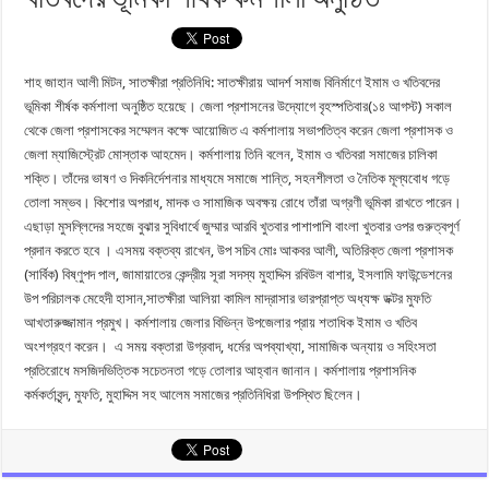
শাহ জাহান আলী মিটন, সাতক্ষীরা প্রতিনিধি: সাতক্ষীরায় আদর্শ সমাজ বিনির্মাণে ইমাম ও খতিবদের
ভূমিকা শীর্ষক কর্মশালা অনুষ্ঠিত হয়েছে। জেলা প্রশাসনের উদ্যোগে বৃহস্পতিবার(১৪ আগস্ট) সকাল
থেকে জেলা প্রশাসকের সম্মেলন কক্ষে আয়োজিত এ কর্মশালায় সভাপতিত্ব করেন জেলা প্রশাসক ও
জেলা ম্যাজিস্ট্রেট মোস্তাক আহমেদ। কর্মশালায় তিনি বলেন, ইমাম ও খতিবরা সমাজের চালিকা
শক্তি। তাঁদের ভাষণ ও দিকনির্দেশনার মাধ্যমে সমাজে শান্তি, সহনশীলতা ও নৈতিক মূল্যবোধ গড়ে
তোলা সম্ভব। কিশোর অপরাধ, মাদক ও সামাজিক অবক্ষয় রোধে তাঁরা অগ্রণী ভূমিকা রাখতে পারেন।
এছাড়া মুসল্লিদের সহজে বুঝার সুবিধার্থে জুম্মার আরবি খুতবার পাশাপাশি বাংলা খুতবার ওপর গুরুত্বপূর্ণ
প্রদান করতে হবে । এসময় বক্তব্য রাখেন, উপ সচিব মোঃ আকবর আলী, অতিরিক্ত জেলা প্রশাসক
(সার্বিক) বিষ্ণুপদ পাল, জামায়াতের কেন্দ্রীয় সূরা সদস্য মুহাদ্দিস রবিউল বাশার, ইসলামি ফাউন্ডেশনের
উপ পরিচালক মেহেদী হাসান,সাতক্ষীরা আলিয়া কামিল মাদ্রাসার ভারপ্রাপ্ত অধ্যক্ষ ডক্টর মুফতি
আখতারুজ্জামান প্রমুখ। কর্মশালায় জেলার বিভিন্ন উপজেলার প্রায় শতাধিক ইমাম ও খতিব
অংশগ্রহণ করেন। এ সময় বক্তারা উগ্রবাদ, ধর্মের অপব্যাখ্যা, সামাজিক অন্যায় ও সহিংসতা
প্রতিরোধে মসজিদভিত্তিক সচেতনতা গড়ে তোলার আহ্বান জানান। কর্মশালায় প্রশাসনিক
কর্মকর্তাবৃন্দ, মুফতি, মুহাদ্দিস সহ আলেম সমাজের প্রতিনিধিরা উপস্থিত ছিলেন।