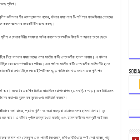
েমেছে পুলিশ।
ুলিশ কমিশনার মীর আসাদুজ্জামান বলেন, ঘটনার সময় লাল টি-শার্ট পরে গণঅধিকার নেতাদের
নাক্ত করতে আমাদের কয়েকটি টিম কাজ করছে।
 পুলিশ ও সেনাবাহিনীর সদস্যরা আটক করলেও তাৎক্ষণিক বিষয়টি না জানায় তাকে ছেড়ে
ল নিয়ে যাওয়ার সময় তাদের ওপর জাতীয় পার্টির নেতাকর্মীরা হামলা চালায়। এ ঘটনার
িছিল বের করে গণঅধিকার পরিষদ। এক পর্যায়ে জাতীয় পার্টির নেতাকর্মীরা লাঠিসোঁটা হাতে
বিক্ষোভকারীরা তখন মিছিল থেকে ইটপাটকেল ছুড়ে প্রতিরোধ গড়ে তোলে এবং পুলিশের
Socia
াঠিচার্জ করে। সংঘর্ষের একাধিক ভিডিও সামাজিক যোগাযোগমাধ্যমে ছড়িয়ে পড়ে। এক ভিডিওতে
িষদের সভাপতি নুরুল হক নুরের ওপর লাঠিচার্জ করছেন।
ষ্টভাবে দেখা যাচ্ছে, প্রথমে পুলিশ ও সেনা সদস্যরা আমাদের ওপর হামলা চালায়। নুর
র শুরু করে। এ ঘটনার পূর্ণাঙ্গ তদন্ত হওয়া জরুরি, এবং হামলাকারীদের অবশ্যই আইনের
ারুফ কামাল খান ফেসবুকে এক পোস্টে লিখেছেন, ছবি ও ভিডিওতে স্পষ্ট দেখা যাচ্ছে, গাঢ়