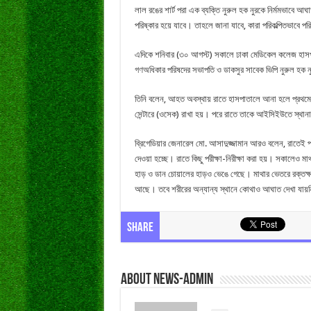
লাল রঙের শার্ট পরা এক ব্যক্তি নুরুল হক নুরকে নির্মমভাবে
পরিষ্কার হয়ে যাবে। তাহলে জানা যাবে, কারা পরিকল্পিতভাবে প
এদিকে শনিবার (৩০ আগস্ট) সকালে ঢাকা মেডিকেল কলেজ হাসপা
গণঅধিকার পরিষদের সভাপতি ও ডাকসুর সাবেক ভিপি নুরুল হক 
তিনি বলেন, আহত অবস্থায় রাতে হাসপাতালে আনা হলে প্রথমে ক্
সেন্টারে (ওসেক) রাখা হয়। পরে রাতে তাকে আইসিইউতে স্থানা
ব্রিগেডিয়ার জেনারেল মো. আসাদুজ্জামান আরও বলেন, রাতেই পাঁ
দেওয়া হচ্ছে। রাতে কিছু পরীক্ষা-নিরীক্ষা করা হয়। সকালেও ম
হাড় ও ডান চোয়ালের হাড়ও ভেঙে গেছে। মাথার ভেতরে রক্তক্
আছে। তবে শরীরের অন্যান্য স্থানে কোথাও আঘাত দেখা যায়
Share
About news-admin