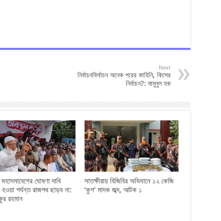
Next
নির্বাচনফির্বাচন অনেক পরের কাহিনি, কিসের
নির্বাচন?: মামুনুল হক
ও মহাসমাবেশের ঘোষণা দাবি
সাতক্ষীরায় বিজিবির অভিযানে ১২ কেজি
 হওয়া পর্যন্ত রাজপথ ছাড়ব না:
‘কুশ’ মাদক জব্দ, আটক ১
কুর রহমান