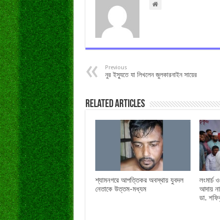
Previous
নুর ইস্যুতে যা লিখলেন জুলকারনাইন সায়ের
Related Articles
শ্যামনগরে আপত্তিকর অবস্থায় যুবদল
লংমার্চ 
নেতাকে উত্তম-মধ্যম
আদায় না
ডা. শফি