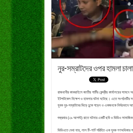
নুর-সম্রাটদের ওপর হামলা চালা
রাজধানীর কাকরাইলে জাতীয় পার্টির কেন্দ্রীয় কার্যালয়ের সামন
ইটপাটকেল নিক্ষেপ ও হামলার ঘটনা ঘটেছে। এতে সংগঠনটির সভ
যুবক নুর-সম্রাটদের ভিড়ে ঢুকে পড়েন ও একজনকে নির্দয়ভাবে
শুক্রবার (২৯ আগস্ট) রাতে ঘটনার একটি ছবি ও ভিডিও সামাজি
ভিডিওতে দেখা যায়, লাল টি-শার্ট পরিহিত এক যুবক গণঅধিকার 