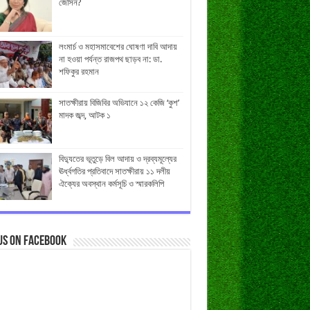
জেসিন?
লংমার্চ ও মহাসমাবেশের ঘোষণা দাবি আদায়
না হওয়া পর্যন্ত রাজপথ ছাড়ব না: ডা.
শফিকুর রহমান
সাতক্ষীরায় বিজিবির অভিযানে ১২ কেজি ‘কুশ’
মাদক জব্দ, আটক ১
বিদ্যুতের ভূতুড়ে বিল আদায় ও দ্রব্যমূল্যের
ঊর্ধ্বগতির প্রতিবাদে সাতক্ষীরায় ১১ দলীয়
ঐক্যের অবস্থান কর্মসূচি ও স্মারকলিপি
us on Facebook