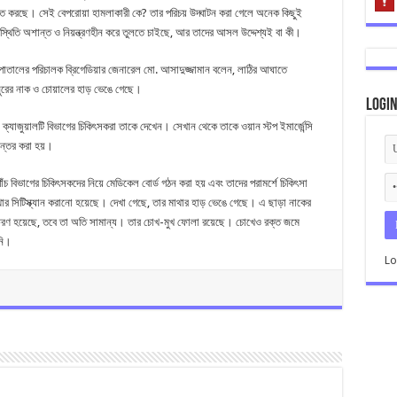
 আঘাত করছে। সেই বেপরোয়া হামলাকারী কে? তার পরিচয় উদ্ঘাটন করা গেলে অনেক কিছুই
রিস্থিতি অশান্ত ও নিয়ন্ত্রণহীন করে তুলতে চাইছে, আর তাদের আসল উদ্দেশ্যই বা কী।
তালের পরিচালক ব্রিগেডিয়ার জেনারেল মো. আসাদুজ্জামান বলেন, লাঠির আঘাতে
নুরের নাক ও চোয়ালের হাড় ভেঙে গেছে।
Logi
যাজুয়ালটি বিভাগের চিকিৎসকরা তাকে দেখেন। সেখান থেকে তাকে ওয়ান স্টপ ইমার্জেন্সি
ন্তর করা হয়।
চ বিভাগের চিকিৎসকদের নিয়ে মেডিকেল বোর্ড গঠন করা হয় এবং তাদের পরামর্শে চিকিৎসা
াথার সিটিস্ক্যান করানো হয়েছে। দেখা গেছে, তার মাথার হাড় ভেঙে গেছে। এ ছাড়া নাকের
ষরণ হয়েছে, তবে তা অতি সামান্য। তার চোখ-মুখ ফোলা রয়েছে। চোখেও রক্ত জমে
নি।
Lo