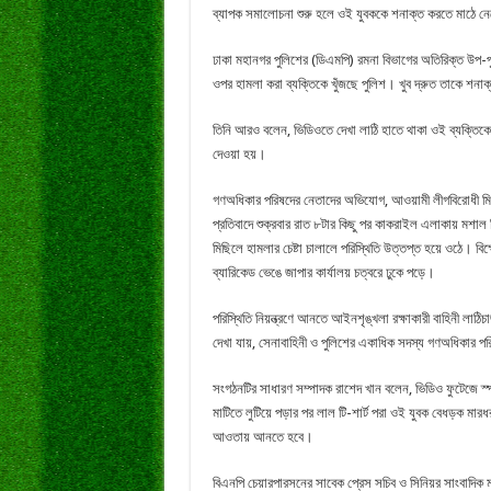
ব্যাপক সমালোচনা শুরু হলে ওই যুবককে শনাক্ত করতে মাঠে ন
ঢাকা মহানগর পুলিশের (ডিএমপি) রমনা বিভাগের অতিরিক্ত উপ-প
ওপর হামলা করা ব্যক্তিকে খুঁজছে পুলিশ। খুব দ্রুত তাকে শ
তিনি আরও বলেন, ভিডিওতে দেখা লাঠি হাতে থাকা ওই ব্যক্তিকে
দেওয়া হয়।
গণঅধিকার পরিষদের নেতাদের অভিযোগ, আওয়ামী লীগবিরোধী মিছি
প্রতিবাদে শুক্রবার রাত ৮টার কিছু পর কাকরাইল এলাকায় মশাল ম
মিছিলে হামলার চেষ্টা চালালে পরিস্থিতি উত্তপ্ত হয়ে ওঠে। 
ব্যারিকেড ভেঙে জাপার কার্যালয় চত্বরে ঢুকে পড়ে।
পরিস্থিতি নিয়ন্ত্রণে আনতে আইনশৃঙ্খলা রক্ষাকারী বাহিনী ল
দেখা যায়, সেনাবাহিনী ও পুলিশের একাধিক সদস্য গণঅধিকার পর
সংগঠনটির সাধারণ সম্পাদক রাশেদ খান বলেন, ভিডিও ফুটেজে স্প
মাটিতে লুটিয়ে পড়ার পর লাল টি-শার্ট পরা ওই যুবক বেধড়ক মারধ
আওতায় আনতে হবে।
বিএনপি চেয়ারপারসনের সাবেক প্রেস সচিব ও সিনিয়র সাংবাদিক ম