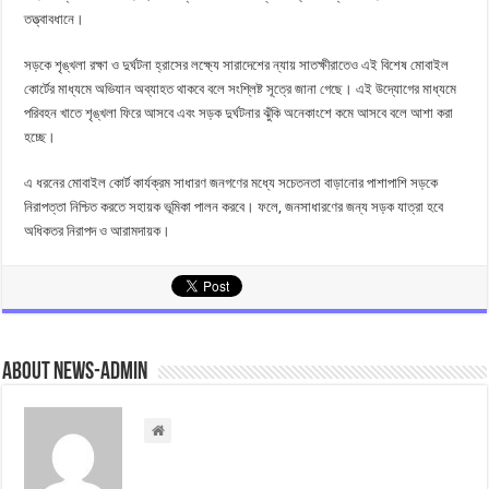
তত্ত্বাবধানে।
সড়কে শৃঙ্খলা রক্ষা ও দুর্ঘটনা হ্রাসের লক্ষ্যে সারাদেশের ন্যায় সাতক্ষীরাতেও এই বিশেষ মোবাইল
কোর্টের মাধ্যমে অভিযান অব্যাহত থাকবে বলে সংশ্লিষ্ট সূত্রে জানা গেছে। এই উদ্যোগের মাধ্যমে
পরিবহন খাতে শৃঙ্খলা ফিরে আসবে এবং সড়ক দুর্ঘটনার ঝুঁকি অনেকাংশে কমে আসবে বলে আশা করা
হচ্ছে।
এ ধরনের মোবাইল কোর্ট কার্যক্রম সাধারণ জনগণের মধ্যে সচেতনতা বাড়ানোর পাশাপাশি সড়কে
নিরাপত্তা নিশ্চিত করতে সহায়ক ভূমিকা পালন করবে। ফলে, জনসাধারণের জন্য সড়ক যাত্রা হবে
অধিকতর নিরাপদ ও আরামদায়ক।
About news-admin