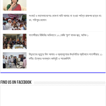
লংমার্চ ও মহাসমাবেশের ঘোষণা দাবি আদায় না হওয়া পর্যন্ত রাজপথ ছাড়ব না:
ডা. শফিকুর রহমান
সাতক্ষীরায় বিজিবির অভিযানে ১২ কেজি ‘কুশ’ মাদক জব্দ, আটক ১
বিদ্যুতের ভূতুড়ে বিল আদায় ও দ্রব্যমূল্যের ঊর্ধ্বগতির প্রতিবাদে সাতক্ষীরায় ১১
দলীয় ঐক্যের অবস্থান কর্মসূচি ও স্মারকলিপি
Find us on Facebook