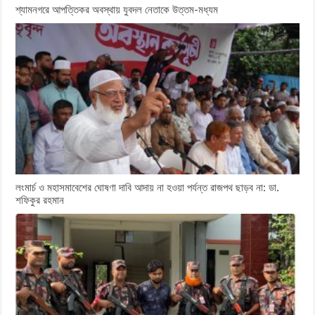
শ্যামনগরে আপত্তিকর অবস্থায় যুবদল নেতাকে উত্তম-মধ্যম
লংমার্চ ও মহাসমাবেশের ঘোষণা দাবি আদায় না হওয়া পর্যন্ত রাজপথ ছাড়ব না: ডা.
শফিকুর রহমান