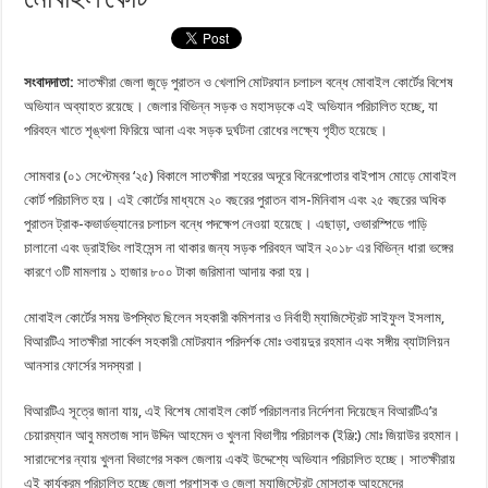
সংবাদদাতা:
সাতক্ষীরা জেলা জুড়ে পুরাতন ও খেলাপি মোটরযান চলাচল বন্ধে মোবাইল কোর্টের বিশেষ
অভিযান অব্যাহত রয়েছে। জেলার বিভিন্ন সড়ক ও মহাসড়কে এই অভিযান পরিচালিত হচ্ছে, যা
পরিবহন খাতে শৃঙ্খলা ফিরিয়ে আনা এবং সড়ক দুর্ঘটনা রোধের লক্ষ্যে গৃহীত হয়েছে।
সোমবার (০১ সেপ্টেম্বর ‘২৫) বিকালে সাতক্ষীরা শহরের অদূরে বিনেরপোতার বাইপাস মোড়ে মোবাইল
কোর্ট পরিচালিত হয়। এই কোর্টের মাধ্যমে ২০ বছরের পুরাতন বাস-মিনিবাস এবং ২৫ বছরের অধিক
পুরাতন ট্রাক-কভার্ডভ্যানের চলাচল বন্ধে পদক্ষেপ নেওয়া হয়েছে। এছাড়া, ওভারস্পিডে গাড়ি
চালানো এবং ড্রাইভিং লাইসেন্স না থাকার জন্য সড়ক পরিবহন আইন ২০১৮ এর বিভিন্ন ধারা ভঙ্গের
কারণে ৩টি মামলায় ১ হাজার ৮০০ টাকা জরিমানা আদায় করা হয়।
মোবাইল কোর্টের সময় উপস্থিত ছিলেন সহকারী কমিশনার ও নির্বাহী ম্যাজিস্ট্রেট সাইফুল ইসলাম,
বিআরটিএ সাতক্ষীরা সার্কেল সহকারী মোটরযান পরিদর্শক মোঃ ওবায়দুর রহমান এবং সঙ্গীয় ব্যাটালিয়ন
আনসার ফোর্সের সদস্যরা।
বিআরটিএ সূত্রে জানা যায়, এই বিশেষ মোবাইল কোর্ট পরিচালনার নির্দেশনা দিয়েছেন বিআরটিএ’র
চেয়ারম্যান আবু মমতাজ সাদ উদ্দিন আহমেদ ও খুলনা বিভাগীয় পরিচালক (ইঞ্জি:) মোঃ জিয়াউর রহমান।
সারাদেশের ন্যায় খুলনা বিভাগের সকল জেলায় একই উদ্দেশ্যে অভিযান পরিচালিত হচ্ছে। সাতক্ষীরায়
এই কার্যক্রম পরিচালিত হচ্ছে জেলা প্রশাসক ও জেলা ম্যাজিস্ট্রেট মোস্তাক আহমেদের