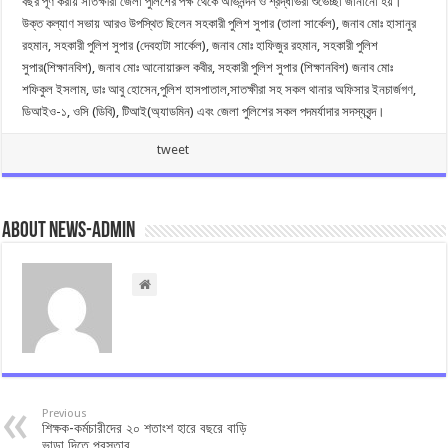
বছর পূর্ণ করায় সাতক্ষীরা জেলা পুলিশের পক্ষ থেকে অভিনন্দন ও শ্রদ্ধাভরা শুভেচ্ছা জানানো হয়।
উক্ত কল্যাণ সভায় আরও উপস্থিত ছিলেন সহকারী পুলিশ সুপার (তালা সার্কেল), জনাব মোঃ হাসানুর
রহমান, সহকারী পুলিশ সুপার (দেবহাটা সার্কেল), জনাব মোঃ হাফিজুর রহমান, সহকারী পুলিশ
সুপার(শিক্ষানবিশ), জনাব মোঃ আনোয়ারুল কবীর, সহকারী পুলিশ সুপার (শিক্ষানবিশ) জনাব মোঃ
শফিকুল ইসলাম, ডাঃ আবু হোসেন,পুলিশ হাসপাতাল,সাতক্ষীরা সহ সকল থানার অফিসার ইনচার্জগণ,
ডিআইও-১, ওসি (ডিবি), টিআই(অ্যাডমিন) এবং জেলা পুলিশের সকল পদমর্যাদার সদস্যবৃন্দ।
tweet
About news-admin
Previous
শিক্ষক-কর্মচারীদের ২০ শতাংশ হারে বছরে বাড়ি
ভাড়া দিতে প্রস্তাব