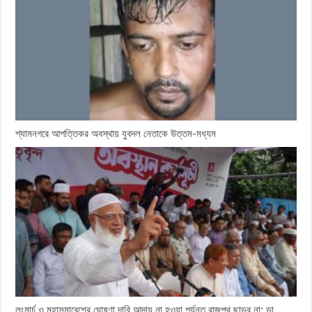
শ্যামনগরে আপত্তিকর অবস্থায় যুবদল নেতাকে উত্তম-মধ্যম
লংমার্চ ও মহাসমাবেশের ঘোষণা দাবি আদায় না হওয়া পর্যন্ত রাজপথ ছাড়ব না: ডা.