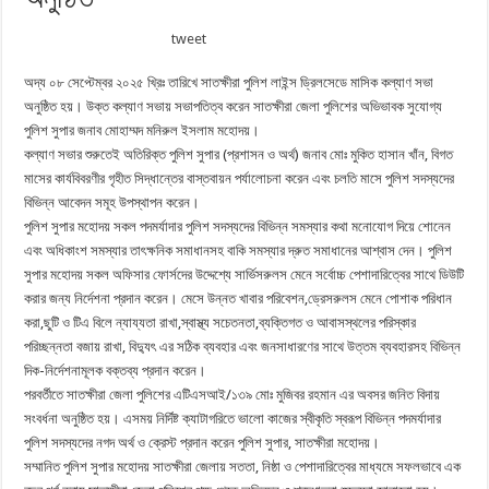
tweet
অদ্য ০৮ সেপ্টেম্বর ২০২৫ খ্রিঃ তারিখে সাতক্ষীরা পুলিশ লাইন্স ড্রিলসেডে মাসিক কল্যাণ সভা
অনুষ্ঠিত হয়। উক্ত কল্যাণ সভায় সভাপতিত্ব করেন সাতক্ষীরা জেলা পুলিশের অভিভাবক সুযোগ্য
পুলিশ সুপার জনাব মোহাম্মদ মনিরুল ইসলাম মহোদয়।
কল্যাণ সভার শুরুতেই অতিরিক্ত পুলিশ সুপার (প্রশাসন ও অর্থ) জনাব মোঃ মুকিত হাসান খাঁন, বিগত
মাসের কার্যবিবরণীর গৃহীত সিদ্ধান্তের বাস্তবায়ন পর্যালোচনা করেন এবং চলতি মাসে পুলিশ সদস্যদের
বিভিন্ন আবেদন সমূহ উপস্থাপন করেন।
পুলিশ সুপার মহোদয় সকল পদমর্যাদার পুলিশ সদস্যদের বিভিন্ন সমস্যার কথা মনোযোগ দিয়ে শোনেন
এবং অধিকাংশ সমস্যার তাৎক্ষনিক সমাধানসহ বাকি সমস্যার দ্রুত সমাধানের আশ্বাস দেন। পুলিশ
সুপার মহোদয় সকল অফিসার ফোর্সদের উদ্দেশ্যে সার্ভিসরুলস মেনে সর্বোচ্চ পেশাদারিত্বের সাথে ডিউটি
করার জন্য নির্দেশনা প্রদান করেন। মেসে উন্নত খাবার পরিবেশন,ড্রেসরুলস মেনে পোশাক পরিধান
করা,ছুটি ও টিএ বিলে ন্যায্যতা রাখা,স্বাস্থ্য সচেতনতা,ব্যক্তিগত ও আবাসস্থলের পরিস্কার
পরিচ্ছন্নতা বজায় রাখা, বিদ্যুৎ এর সঠিক ব্যবহার এবং জনসাধারণের সাথে উত্তম ব্যবহারসহ বিভিন্ন
দিক-নির্দেশনামূলক বক্তব্য প্রদান করেন।
পরবর্তীতে সাতক্ষীরা জেলা পুলিশের এটিএসআই/১৩৯ মোঃ মুজিবর রহমান এর অবসর জনিত বিদায়
সংবর্ধনা অনুষ্ঠিত হয়। এসময় নির্দিষ্ট ক্যাটাগরিতে ভালো কাজের স্বীকৃতি স্বরূপ বিভিন্ন পদমর্যাদার
পুলিশ সদস্যদের নগদ অর্থ ও ক্রেস্ট প্রদান করেন পুলিশ সুপার, সাতক্ষীরা মহোদয়।
সম্মানিত পুলিশ সুপার মহোদয় সাতক্ষীরা জেলায় সততা, নিষ্ঠা ও পেশাদারিত্বের মাধ্যমে সফলভাবে এক