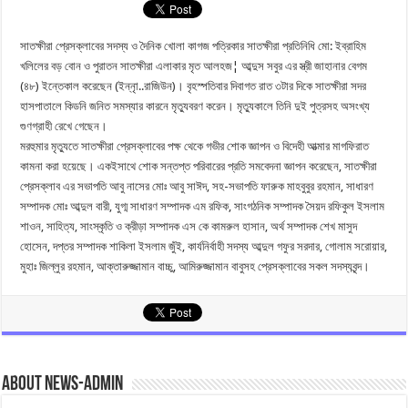
সাতক্ষীরা প্রেসক্লাবের সদস্য ও দৈনিক খোলা কাগজ পত্রিকার সাতক্ষীরা প্রতিনিধি মো: ইব্রাহিম
খলিলের বড় বোন ও পুরাতন সাতক্ষীরা এলাকার মৃত আলহজ¦ আব্দুস সবুর এর স্ত্রী জাহানার বেগম
(৪৮) ইন্তেকাল করেছেন (ইন্নাৃ..রাজিউন)। বৃহস্পতিবার দিবাগত রাত ৩টার দিকে সাতক্ষীরা সদর
হাসপাতালে কিডনি জনিত সমস্যার কারনে মৃত্যুবরণ করেন। মৃত্যুকালে তিনি দুই পুত্রসহ অসংখ্য
গুণগ্রাহী রেখে গেছেন।
মরহুমার মৃত্যুতে সাতক্ষীরা প্রেসক্লাবের পক্ষ থেকে গভীর শোক জ্ঞাপন ও বিদেহী আত্মার মাগফিরাত
কামনা করা হয়েছে। একইসাথে শোক সন্তপ্ত পরিবারের প্রতি সমবেদনা জ্ঞাপন করেছেন, সাতক্ষীরা
প্রেসক্লাব এর সভাপতি আবু নাসের মোঃ আবু সাঈদ, সহ-সভাপতি ফারুক মাহবুবুর রহমান, সাধারণ
সম্পাদক মোঃ আব্দুল বারী, যুগ্ম সাধারণ সম্পাদক এম রফিক, সাংগঠনিক সম্পাদক সৈয়দ রফিকুল ইসলাম
শাওন, সাহিত্য, সাংস্কৃতি ও ক্রীড়া সম্পাদক এস কে কামরুল হাসান, অর্থ সম্পাদক শেখ মাসুদ
হোসেন, দপ্তর সম্পাদক শাকিলা ইসলাম জুঁই, কার্যনির্বাহী সদস্য আব্দুল গফুর সরদার, গোলাম সরোয়ার,
মুহাঃ জিল্লুর রহমান, আক্তারুজ্জামান বাচ্চু, আমিরুজ্জামান বাবুসহ প্রেসক্লাবের সকল সদস্যবৃন্দ।
About news-admin