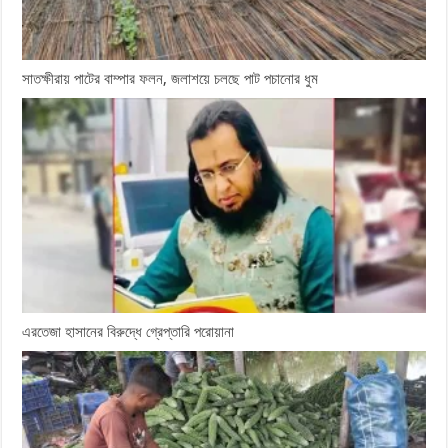
সাতক্ষীরায় পাটের বাম্পার ফলন, জলাশয়ে চলছে পাট পচানোর ধুম
এরতেজা হাসানের বিরুদ্ধে গ্রেপ্তারি পরোয়ানা