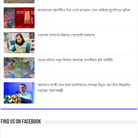
জামায়াতের প্রদর্শনীতে উঠে এলো ছাত্রদল নেতা আবিদের জুলাইয়ের ভূমিকা
এরতেজা হাসানের বিরুদ্ধে গ্রেপ্তারি পরোয়ানা
ঘেরের আইলে সবুজ বিপ্লব: বদলাচ্ছে সাতক্ষীরার কৃষি অর্থনীতি
প্রশাসনে ঘাপটি মেরে থাকা ফ্যাসিবাদের দোসররা বিদ্যুৎ খাত নিয়ে বিভ্রান্তি
ছড়াচ্ছে: প্রধানমন্ত্রী
Find us on Facebook