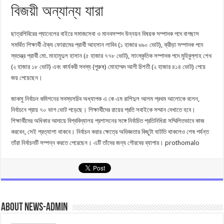
বিজয়ী অন্যান্য যারা
ছাত্রশিবিরের প্যানেলের বাইরে সমাজসেবা ও মানবসম্পদ উন্নয়ন বিষয়ক সম্পাদক পদে বাগছাস
সমর্থিত শিক্ষার্থী ঐক্য ফোরামের প্রার্থী আহসান লাবিব (১ হাজার ৬৯০ ভোট), ক্রীড়া সম্পাদক পদে
স্বতন্ত্র প্রার্থী মো. মাহামুদুল হাসান (৫ হাজার ৭৭৮ ভোট), সাংস্কৃতিক সম্পাদক পদে মুহিবুল্লাহ শেখ
(২ হাজার ১৮ ভোট) এবং কার্যকরী সদস্য (পুরুষ) মোহাম্মদ আলী চিশতী (২ হাজার ৪১৪ ভোট) পেয়ে
জয় পেয়েছেন।
জাকসু নির্বাচন কমিশনের সদস্যসচিব অধ্যাপক এ কে এম রাশিদুল আলম প্রথম আলোকে বলেন,
নির্বাচনে প্রায় ৭০ ভাগ ভোট পড়েছে। শিক্ষার্থীদের রায়ের প্রতি সবাইকে সম্মান দেখাতে হবে।
শিক্ষার্থীদের অধিকার আদায়ে বিশ্ববিদ্যালয় প্রশাসনের সঙ্গে নির্বাচিত প্রতিনিধিরা সম্মিলিতভাবে কাজ
করবেন, সেই প্রত্যাশা থাকবে। নির্বাচন করার ক্ষেত্রে অভিজ্ঞতার কিছুটা ঘাটতি থাকলেও শেষ পর্যন্ত
তাঁরা নির্বাচনটি সম্পন্ন করতে পেরেছেন। এটি তাঁদের জন্য গৌরবের ব্যাপার। prothomalo
About news-admin