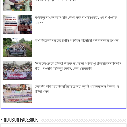
বিশ্ববিদ্যালয়গুলোতে সংঘাত দেশের জন্য অশনিসংকেত : এম সাখাওয়াত
হোসেন
আশাশুনিতে জামায়াতের বিশাল গণমিছিল আলোচনা সভা জনসভায় রূপ নেয়
“আমাদের ধৈর্যকে দুর্বলতা ভাববেন না, আমরা শান্তিপূর্ণ রাজনৈতিক সহাবস্থান
চাই”- মাওলানা আজিজুর রহমান, জেলা সেক্রেটারি
দেবহাটায় জামায়াতে ইসলামীর আয়োজনে জুলাই গনঅভ্যুত্থান দিবসের ২য়
বার্ষিকী পালন
Find us on Facebook