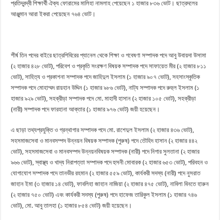
প্রতিদ্বন্দ্বী শিক্ষার্থী ঐক্য ফোরামের মালিহা নামলাহ পেয়েছেন ১ হাজার ৮৩৬ ভোট। ছাত্রদলের
আঞ্জুমান আরা ইকরা পেয়েছেন ৭৬৪ ভোট।
শীর্ষ তিন পদের বাইরে ছাত্রশিবিরের প্যানেল থেকে শিক্ষা ও গবেষণা সম্পাদক পদে আবু উবায়দা উসামা
(২ হাজার ৪২৮ ভোট), পরিবেশ ও প্রকৃতি সংরক্ষণ বিষয়ক সম্পাদক পদে সাফায়েত মীর (২ হাজার ৮১১
ভোট), সাহিত্য ও প্রকাশনা সম্পাদক পদে জাহিদুল ইসলাম (১ হাজার ৯০৭ ভোট), সহসাংস্কৃতিক
সম্পাদক পদে মোহাম্মদ রায়হান উদ্দিন (১ হাজার ৯৮৬ ভোট), নাট্য সম্পাদক পদে রুহুল ইসলাম (১
হাজার ৯২৯ ভোট), সহক্রীড়া সম্পাদক পদে মো. মাহাদী হাসান (২ হাজার ১০৫ ভোট), সহক্রীড়া
(নারী) সম্পাদক পদে ফারহানা আক্তার (১ হাজার ৯৭৬ ভোট) জয়ী হয়েছেন।
এ ছাড়া তথ্যপ্রযুক্তি ও গ্রন্থাগার সম্পাদক পদে মো. রাশেদুল ইসলাম (২ হাজার ৪৩৬ ভোট),
সহসমাজসেবা ও মানবসম্পদ উন্নয়ন বিষয়ক সম্পাদক (পুরুষ) পদে তৌহিদ হাসান (২ হাজার ৪৪২
ভোট), সহসমাজসেবা ও মানবসম্পদ উন্নয়নবিষয়ক সম্পাদক (নারী) পদে নিগার সুলতানা (২ হাজার
৯৬৬ ভোট), স্বাস্থ্য ও খাদ্য নিরাপত্তা সম্পাদক পদে হুসনী মোবারক (২ হাজার ৬৫৩ ভোট), পরিবহন ও
যোগাযোগ সম্পাদক পদে তানভীর রহমান (২ হাজার ৫৫৯ ভোট), কার্যকরী সদস্য (নারী) পদে নুসরাত
জাহান ইমা (৩ হাজার ১৪ ভোট), ফাবলিহা জাহান নাজিয়া (২ হাজার ৪৭৫ ভোট), নাবিলা বিনতে হারুন
(২ হাজার ৭৫০ ভোট) এবং কার্যকরী সদস্য (পুরুষ) পদে হাফেজ তারিকুল ইসলাম (১ হাজার ৭৪৬
ভোট), মো. আবু তালহা (১ হাজার ৮৫৪ ভোট) জয়ী হয়েছেন।