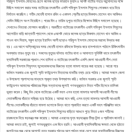
শরিফুল ইসলাম মোহনের ছেলে কলেজ ছাত্র ফারহান ফুয়াদ ৪ আগষ্ট নাটোর শহরে আন্দোলনের পক্ষে
মিছিল সমাবেশ করার সময় নাটোরের তৎকালীন এমপি শফিকুল ইসলাম শিমুলের লোকজন ধরে নিয়ে
নির্যাতন করেছিল। শহীদ মেহেদী হাসান রবিন ও একাদশ শ্রেণীর ছাত্র মিকদাদ হোসেন খান আকিবও
সেদিন মিছিলে অংশ নিয়েছিল। পরের দিন ৫ তারিখ দুপুরে নাটোরে বিক্ষোভ মিছিল সমাবেশ হয়েছে।
সেখানেও নিহতরা যোগদান করেছিল। পরবর্তীতে নাটোরের তৎকালীন এমপি শফিকুল ইসলাম শিমুলের
আলোচিত বাড়ি জান্নাতী প্যালেস থেকে ৬আগষ্ট ভোরে কলেজ ছাত্র মিকদাদ হোসেন খান আকিব ও
শাওন খান সিয়াম, স্কুল ছাত্র ইয়াসিন আলী ছাড়াও শরিফুল ইসলাম মোহনের মরদেহ উদ্ধার করা
হয়। এর আগে অগ্নিকান্ডের সময় মেহেদী হাসান রবিনকে উদ্ধার করে হাসপাতালে পাঠালে চিকিৎসাধীন
অবস্থায় তারও মৃত্যু হয়। সকলের মৃত্যুর ঘটনায় নাটোর থানা ও আদালতে সুনিদিষ্ট ভাবে তৎকালীন
ফ্যাসিবাদী সরকারের প্রধান শেখ হাসিনা ও নাটোরের তৎকালীন এমপি জেলা আওয়ামী লীগ নেতা
শফিকুল ইসলাম শিমুলসহ সন্দেহভাজনদের বিরুদ্ধে হত্যা মামলা দায়ের করা হয়েছে। আরো পরে
বর্তমান সরকার এবং জুলাই স্মৃতি ফাউন্ডেশন নিহতদের যাবতীয় তথ্য চেয়ে পাঠায়। আমরা সকলে জেলা
ও উপজেলা প্রশাসনের মাধ্যমে প্রকৃত তথ্য উপস্থাপন করি। বর্তমান সরকার এবং জুলাই স্মৃতি
ফাউন্ডেশন আমাদের পরিবারের প্রিয় সন্তানদের জুলাই গণঅভুত্থ্যানে নিহত শহীদ হিসেবে তালিকা
ভুক্ত করেন। কিছু দিন থেকে নাটোরের একটি মহল এসব হত্যা মামলার আসামী আওয়ামী লীগের
নেতাকর্মীদের বাঁচাতে সক্রিয় হয়ে উঠেছে। আমরা মনে করি, এসব হত্যা মামলার আসামী আওয়ামী
লীগের নেতাকর্মীদের বাঁচাতে মামলা গুলোকে ভিন্ন খাতে প্রবাহিত করতে একটি মহল পরিকল্পিত ভাবে
নাটোরের তৎকালীন এমপি শফিকুল ইসলাম শিমুলের বাড়িতে আগুনে পুড়ে নিহত ৫জন শহীদের
চারজনকে নিয়ে ষড়যন্ত্র শুরু করেছে। আমরা এধরনের ঘৃন্য ষড়যন্ত্রের তীব্র নিন্দা ও প্রতিবাদ জানাই।
আমরা বলতে চাই, জুলাই গণঅভুত্থ্যান এক দিনে হয়নি। আওয়ামী ফ্যাসিবাদীদের ক্ষমতা থেকে হঠাতে
জুলাইয়ের শুরু থেকে আগস্টে নতুন সরকার গঠনের আগ পর্যন্ত সারা দেশে যারা ফ্যাসিবাদীদের বিরুদ্ধে