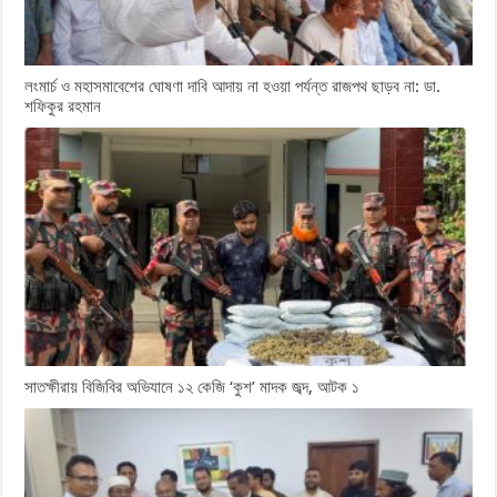
লংমার্চ ও মহাসমাবেশের ঘোষণা দাবি আদায় না হওয়া পর্যন্ত রাজপথ ছাড়ব না: ডা.
শফিকুর রহমান
সাতক্ষীরায় বিজিবির অভিযানে ১২ কেজি ‘কুশ’ মাদক জব্দ, আটক ১