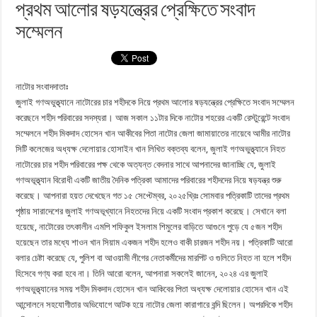
প্রথম আলোর ষড়যন্ত্রের প্রেক্ষিতে সংবাদ
সম্মেলন
নাটোর সংবাদদাতাঃ
জুলাই গণঅভুত্থ্যানে নাটোরের চার শহীদকে নিয়ে প্রথম আলোর ষড়যন্ত্রের প্রেক্ষিতে সংবাদ সম্মেলন
করেছনে শহীদ পরিবারের সদস্যরা। আজ সকাল ১১টার দিকে নাটোর শহরের একটি রেস্টুরেন্টে সংবাদ
সম্মেলনে শহীদ মিকদাদ হোসেন খান আকীবের পিতা নাটোর জেলা জামায়াতের নায়েবে আমীর নাটোর
সিটি কলেজের অধ্যক্ষ দেলোয়ার হোসাইন খান লিখিত বক্তব্য বলেন, জুলাই গণঅভুত্থ্যানে নিহত
নাটোরের চার শহীদ পরিবারের পক্ষ থেকে অত্যন্ত বেদনার সাথে আপনাদের জানাচ্ছি যে, জুলাই
গণঅভূত্থ্যান বিরোধী একটি জাতীয় দৈনিক পত্রিকা আমাদের পরিবারের শহীদদের নিয়ে ষড়যন্ত্র শুরু
করেছে। আপনারা হয়ত দেখেছেন গত ১৫ সেপ্টেম্বর, ২০২৫খ্রিঃ সোমবার পত্রিকাটি তাদের প্রথম
পৃষ্ঠায় সারাদেশের জুলাই গণঅভূখ্যানে নিহতদের নিয়ে একটি সংবাদ প্রকাশ করেছে। সেখানে বলা
হয়েছে, নাটোরের তৎকালীন এমপি শফিকুল ইসলাম শিমুলের বাড়িতে আগুনে পুড়ে যে ৫জন শহীদ
হয়েছেন তার মধ্যে শাওন খান সিয়াম একজন শহীদ হলেও বাকী চারজন শহীদ নয়। পত্রিকাটি আরো
বলার চেষ্টা করেছে যে, পুলিশ বা আওয়ামী লীগের নেতাকর্মীদের মারপিট ও গুলিতে নিহত না হলে শহীদ
হিসেবে গণ্য করা হবে না। তিনি আরো বলেন, আপনারা সকলেই জানেন, ২০২৪ এর জুলাই
গণঅভুত্থ্যানের সময় শহীদ মিকদাদ হোসেন খান আকিবের পিতা অধ্যক্ষ দেলোয়ার হোসেন খান এই
আন্দোলনে সহযোগীতার অভিযোগে আটক হয়ে নাটোর জেলা কারাগারে বন্দি ছিলেন। অপরদিকে শহীদ