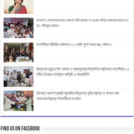
লংমার্চ ও মহাসমাবেশের ঘোষণা দাবি আদায় না হওয়া পর্যন্ত রাজপথ ছাড়ব না:
ডা. শফিকুর রহমান
সাতক্ষীরায় বিজিবির অভিযানে ১২ কেজি ‘কুশ’ মাদক জব্দ, আটক ১
বিদ্যুতের ভূতুড়ে বিল আদায় ও দ্রব্যমূল্যের ঊর্ধ্বগতির প্রতিবাদে সাতক্ষীরায় ১১
দলীয় ঐক্যের অবস্থান কর্মসূচি ও স্মারকলিপি
ইটগাছা আদর্শ সরকারি প্রাথমিক বিদ্যালয়ে বৃত্তিপ্রাপ্ত ও শাপলা কাব
অ্যাওয়ার্ডপ্রাপ্ত শিক্ষার্থীদের সংবর্ধনা
Find us on Facebook