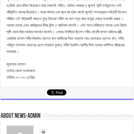
ভ‚মিকা রেখে জীবন দিয়েছেন তারা সকলেই শহীদ। বর্তমান সরকার ও জুলাই স্মৃতি ফাউন্ডেশন সেই
স্বীকৃতিও তাদের দিয়েছেন। অথচ ঘটনার এক বছর পর হঠাৎ করেই জুলাই গণঅভূখ্যান বিরোধী হিসেবে
পরিচিত এই পত্রিকাটি আগুনে পুড়ে নিহতরা শহীদ নয় বলে নতুন করে ফতুয়া দেয়ার অপচেষ্টা করছে।
আমরা তাদের এমন কর্মকান্ডের তীব্র নিন্দা ও প্রতিবাদ জানাই। সেই সাথে ভবিষ্যতে তাদের এমন বির্তক
সৃষ্টি থেকে বিরত থাকার আহবান জানাই। এসময় উপস্থিত ছিলেন শহীদ মেহেদী হাসান রবিনের স্ত্রী,
ওয়াহিদা হাসান শহীদ মিকদাদ হোসেন খান আকিবের পিতা অধ্যক্ষ মোঃ দেলোয়ার হোসেন খান, শহীদ
শরিফুল ইসলাম মোহনের ছেলে ফারহান ফুয়াদ, শহীদ ইয়াসিন আলীর পিতা ফজের আলীসহ পরিবারের
সদস্যরা।
জুবায়ের হোসেন
নাটোর জেলা সংবাদদাতা
তারিখঃ ১৮-০৯-২৫খ্রিঃ
About news-admin