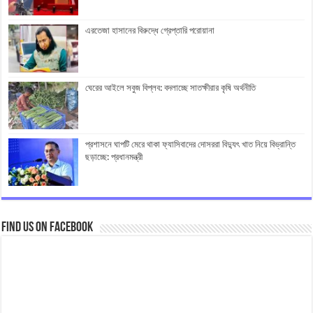
এরতেজা হাসানের বিরুদ্ধে গ্রেপ্তারি পরোয়ানা
ঘেরের আইলে সবুজ বিপ্লব: বদলাচ্ছে সাতক্ষীরার কৃষি অর্থনীতি
প্রশাসনে ঘাপটি মেরে থাকা ফ্যাসিবাদের দোসররা বিদ্যুৎ খাত নিয়ে বিভ্রান্তি
ছড়াচ্ছে: প্রধানমন্ত্রী
Find us on Facebook