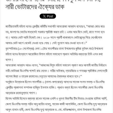
নারী ভোটারদের ঐক্যের ডাক
জাতীয়তাবাদী মহিলা দলের কেন্দ্রীয় কমিটির সভাপতি আফরোজা আব্বাস বলেছেন, “আমরা জোর করে
নয়, জনগণের ভোটের মাধ্যমেই সরকার প্রতিষ্ঠা করতে চাই। এবার আর দিনে ভোট, রাতে গণনা হবে
না। আমার ভোট আমি নিজেই দেব। ২০১৮ সালে প্রার্থী থাকাকালে ভোটকেন্দ্রে গিয়ে দেখেছিলাম
আমার ভোট আগে থেকেই দেওয়া হয়ে গেছে। সেই সুযোগ আর দেওয়া হবে না।”
বৃহস্পতিবার (১৮ সেপ্টেম্বর) বেলা ১২টায় সাতক্ষীরার তালা উপজেলার কুমিরা ফুটবল মাঠে উপজেলা
মহিলা দলের উদ্যোগে আয়োজিত বিশাল মহিলা সমাবেশে প্রধান অতিথির বক্তব্যে তিনি এসব কথা
বলেন।
আফরোজা আব্বাস আরও বলেন, “আজকের বিপুল মহিলা সমাবেশ প্রমাণ করে আগামী জাতীয় নির্বাচনে
নারী ভোটাররা বিএনপির পক্ষেই রায় দেবেন। নারীর অধিকার, ন্যায়বিচার ও গণতন্ত্র প্রতিষ্ঠায় দেশনেত্রী
খালেদা জিয়া ও তারেক রহমানের নেতৃত্বে আমাদের ঐক্যবদ্ধ থাকতে হবে।”
অনুষ্ঠানে উদ্বোধক ছিলেন সাতক্ষীরা-১ (তালা-কলারোয়া) আসনের সাবেক সংসদ সদস্য ও বিএনপির
কেন্দ্রীয় প্রকাশনা সম্পাদক হাবিবুল ইসলাম হাবিব। প্রধান বক্তা ছিলেন সাতক্ষীরা জেলা বিএনপির
আহ্বায়ক রহমাতুল্লাহ পলাশ।
বিশেষ অতিথি হিসেবে বক্তব্য রাখেন সাবেক এমপি ও খুলনা বিভাগীয় টিম লিডার নেওয়াজ হালিমা আর্লি,
জেলা বিএনপির সদস্য সচিব আবু জাহিদ ডাবলু, সাবেক কাজী আলাউদ্দিন, জেলা বিএনপির যুগ্ম আহ্বায়ক
আবুল হাসান হাদী, জেলা বিএনপির যুগ্ম আহ্বায়ক ড. মো. মনিরুজ্জামান, তালা উপজেলা বিএনপির