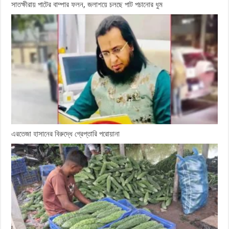
সাতক্ষীরায় পাটের বাম্পার ফলন, জলাশয়ে চলছে পাট পচানোর ধুম
এরতেজা হাসানের বিরুদ্ধে গ্রেপ্তারি পরোয়ানা