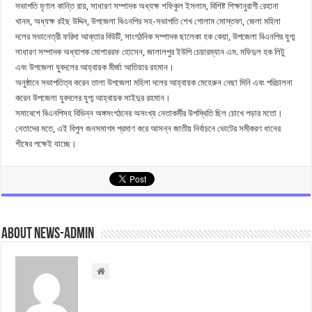
সভাপতি মৃণাল কান্তি রায়, সাধারণ সম্পাদক অধ্যক্ষ শফিকুল ইসলাম, বিশিষ্ট শিক্ষানুরাগী রেহানা
খানম, অধ্যক্ষ রইছ উদ্দিন, উপজেলা বিএনপির সহ-সভাপতি শেখ গোলাম মোস্তফা, জেলা মহিলা
দলের সভানেত্রী ফরিদা আক্তার বিউটি, সাংগঠনিক সম্পাদক ছালেকা হক কেয়া, উপজেলা বিএনপির যুগ্ম
সাধারণ সম্পাদক অধ্যাপক মোশাররফ হোসেন, জালালপুর ইউপি চেয়ারম্যান এম. মফিদুল হক লিটু
এবং উপজেলা যুবদলের আহ্বায়ক মীর্জা আতিয়ার রহমান।
অনুষ্ঠানে সভাপতিত্ব করেন তালা উপজেলা মহিলা দলের আহ্বায়ক মেহেরুন নেছা মিনি এবং পরিচালনা
করেন উপজেলা যুবদলের যুগ্ম আহ্বায়ক সাইদুর রহমান।
সমাবেশে বিএনপিসহ বিভিন্ন অঙ্গসংগঠনের অসংখ্য নেতাকর্মীর উপস্থিতি ছিল চোখে পড়ার মতো।
নেতাদের মতে, এই বিপুল জনসমাগম প্রমাণ করে আসন্ন জাতীয় নির্বাচনে ভোটের সমীকরণ ধানের
শীষের পক্ষেই যাচ্ছে।
About news-admin