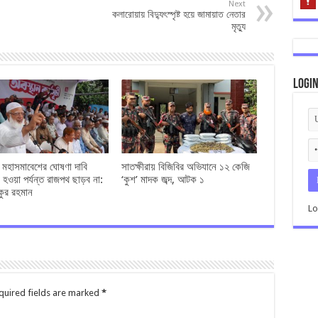
Next
কলারোয়ায় বিদ্যুৎস্পৃষ্ট হয়ে জামায়াত নেতার
মৃত্যু
Logi
ও মহাসমাবেশের ঘোষণা দাবি
সাতক্ষীরায় বিজিবির অভিযানে ১২ কেজি
 হওয়া পর্যন্ত রাজপথ ছাড়ব না:
‘কুশ’ মাদক জব্দ, আটক ১
কুর রহমান
Lo
quired fields are marked
*