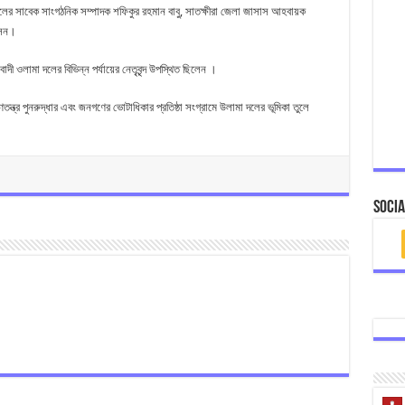
লের সাবেক সাংগঠনিক সম্পাদক শফিকুর রহমান বাবু, সাতক্ষীরা জেলা জাসাস আহবায়ক
সেন।
 ওলামা দলের বিভিন্ন পর্যায়ের নেতৃবৃন্দ উপস্থিত ছিলেন ।
্ত্র পুনরুদ্ধার এবং জনগণের ভোটাধিকার প্রতিষ্ঠা সংগ্রামে উলামা দলের ভূমিকা তুলে
Socia