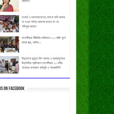
জেসিন?
লংমার্চ ও মহাসমাবেশের ঘোষণা দাবি আদায়
না হওয়া পর্যন্ত রাজপথ ছাড়ব না: ডা.
শফিকুর রহমান
সাতক্ষীরায় বিজিবির অভিযানে ১২ কেজি ‘কুশ’
মাদক জব্দ, আটক ১
বিদ্যুতের ভূতুড়ে বিল আদায় ও দ্রব্যমূল্যের
ঊর্ধ্বগতির প্রতিবাদে সাতক্ষীরায় ১১ দলীয়
ঐক্যের অবস্থান কর্মসূচি ও স্মারকলিপি
us on Facebook