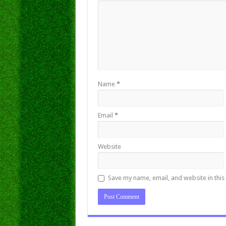
Name
*
Email
*
Website
Save my name, email, and website in this