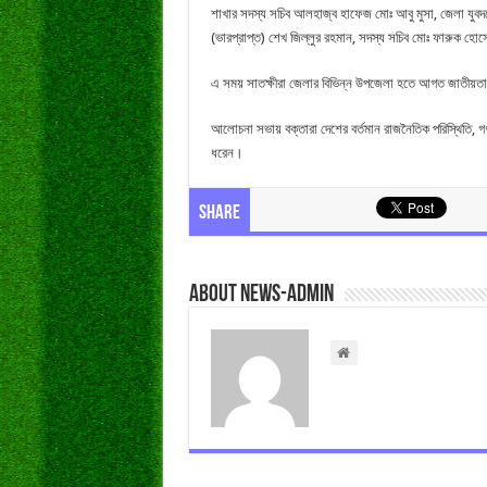
শাখার সদস্য সচিব আলহাজ্ব হাফেজ মোঃ আবু মুসা, জেলা যুবদ
(ভারপ্রাপ্ত) শেখ জিল্লুর রহমান, সদস্য সচিব মোঃ ফারুক হো
এ সময় সাতক্ষীরা জেলার বিভিন্ন উপজেলা হতে আগত জাতীয়তাবাদী
আলোচনা সভায় বক্তারা দেশের বর্তমান রাজনৈতিক পরিস্থিতি, গণতন
ধরেন।
Share
About news-admin