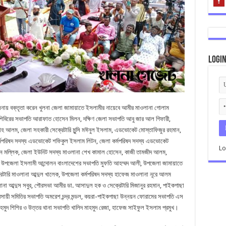
Logi
ায় বক্তৃতা করেন খুলনা জেলা জামায়াতে ইসলামীর নায়েবে আমীর মাওলানা গোলাম
াত্রশিবিরের সভাপতি আরাফাত হোসেন মিলন, দক্ষিণ জেলা সভাপতি আবু জার আল গিফারী,
হ আলম, জেলা সহকারী সেক্রেটারি মুন্সি মঈনুল ইসলাম, এডভোকেট মোস্তাফিজুর রহমান,
কর্মপরিষদ সদস্য এডভোকেট শফিকুল ইসলাম লিটন, জেলা কর্মপরিষদ সদস্য এডভোকেট
Lo
ান মল্লিক, জেলা ইউনিট সদস্য মাওলানা শেখ কামাল হোসেন, কাজী তামজীদ আলম,
 উপজেলা ইসলামী আন্দোলন বাংলাদেশের সভাপতি মুফতি আহম্মদ আলী, উপজেলা জামায়াতে
রেটারি মাওলানা আব্দুল খালেক, উপজেলা কর্মপরিষদ সদস্য হাফেজ মাওলানা নূরে আলম
 মাওলানা আব্দুস সবুর, পৌরসভা আমীর ডা. আসাদুল হক ও সেক্রেটারি মিজানুর রহমান, পাইকগাছা
সায়ী সমিতির সভাপতি অমরেশ চন্দ্র মন্ডল, কয়রা-পাইকগাছা উন্নয়ন ফোরামের সভাপতি এস
মাহমুদ শিশির ও উত্তর থানা সভাপতি খালিদ মাহমুদ রেজা, হাফেজ সাইফুল ইসলাম প্রমুখ।