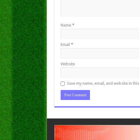
Name
*
Email
*
Website
Save my name, email, and website in this