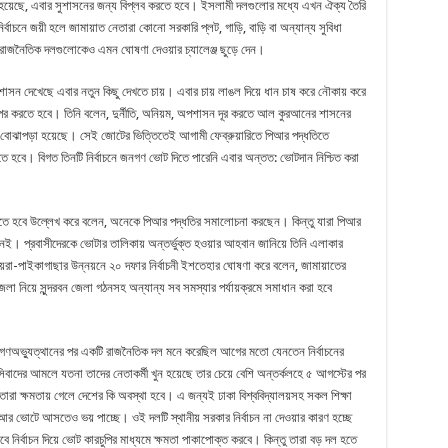
 হয়েছে, এবার সুশাসনের জন্য বিপ্লব করতে হবে। ইসলামী দলগুলোর মধ্যে এখন ঐক্য তৈরি
বাচনে জয়ী হলে জামায়াত নেতারা কোনো সরকারি প্লট, গাড়ি, বাড়ি বা অন্যান্য সুবিধা
 রাজনৈতিক দলগুলোকেও এমন ঘোষণা দেওয়ার চ্যালেঞ্জ ছুড়ে দেন।
াসন দেখেছে এবার নতুন কিছু দেখতে চায়। এবার চায় লাঙল দিয়ে ধান চাষ করে নৌকায় করে
ুঝপর করতে হবে। তিনি বলেন, দুর্নীতি, অনিয়ম, অপশাসন দূর করতে আল কুরআনের শাসনের
 বোঝাপড়া হয়েছে। সেই জোটের ভিত্তিতেই আগামী ফেব্রুয়ারিতে পিআর পদ্ধতিতে
করতে হবে। বিগত তিনটি নির্বাচনে জনগণ ভোট দিতে পারেনি এবার অন্তত: ভোটদান নিশ্চিত করা
হতে হবে উল্লেখ করে বলেন, অনেকে পিআর পদ্ধতির সমালোচনা করছেন। কিন্তু যারা পিআর
 নেই। প্রবাসীদেরকে ভোটার তালিকায় অন্তর্ভুক্ত হওয়ার আহবান জানিয়ে তিনি এলাকার
া-পাইকাগাছার উন্নয়নে ২০ দফার নির্বাচনী ইশতেহার ঘোষণা করে বলেন, জামায়াতের
পজেলা নিয়ে সুন্দরবন জেলা গঠনসহ অন্যান্য সব সমস্যার পর্যায়ক্রমে সমাধান করা হবে
ন, গণঅভ্যুত্থানের পর একটি রাজনৈতিক দল মনে করেছিল আগের মতো যেনতেন নির্বাচনের
সিবাদের আমলে যতনা তাদের নেতাকর্মী খুন হয়েছে তার চেয়ে বেশি অন্তর্কলহে ৫ আগস্টের পর
 তারা ক্ষমতায় গেলে দেশের কি অবস্থা হবে। এ জন্যই ঢাকা বিশ্ববিদ্যালয়সহ সকল শিক্ষা
ন আর ভোটে আসতেও ভয় পাচ্ছে। ওই দলটি স্থানীয় সরকার নির্বাচন না দেওয়ার কারণ হচ্ছে
ে নির্বাচন দিয়ে ভোট কারচুপির মাধ্যমে ক্ষমতা পাকাপোক্ত করবে। কিন্তু তারা বড় দল হতে