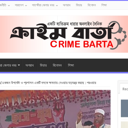
াজনীতি
সারাদেশ
সাতক্ষীরা জেলার খবর
অপরাধ
ফিচার
বিনোদন
শিক্ষা
ীরা জেলার খবর
অপরাধ
ফিচার
বিনোদন
শিক্ষা
ু’একজন উপদেষ্টা ও প্রশাসন একটি দলকে ক্ষমতায় নেওয়ার যড়যন্ত্র করছে : পরওয়ার
Rec