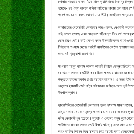
গোলাম পরওয়ার বলেন, “এর আগে ফ্যাসিবাদের বিরুদ্ধে বিপ্লব
হয়েছে-এই ঐক্য থাকলে বাকিরা বাতিলের খাতায় চলে যাবে।” নির্
গ্রহণ করবেন না বলেও ঘোষণা দেন তিনি। একইসঙ্গে অন্যান্য
জামায়াতের সেক্রেটারি জেনারেল আরও বলেন, দেশবাসী অনেক শ
বাড়ি তোলা হয়েছে এবার অন্তত: দাড়িপাল্লা দিয়ে তা’ মেপে ব
কোন বিকল্প নেই। তাই দেশের সকল ইসলামী দলের সাথে একটি
নির্বাচনের মাধ্যমে দেশের প্রতিটি নাগরিকের ভোটের মূল্যায়ন 
হবে সেই প্রত্যাশা জনগণের।
মাওলানা আবুল কালাম আজাদ আগামী নির্বাচন ফেব্রুয়ারিতেই 
বোঝেন না তাদের রাজনীতি করার কিংবা ক্ষমতায় যাওয়ার দরকার
উন্নয়নে তাদের অবদান রাখার আহবান জানান। এ সময় তিনি কয়র
নেতৃত্বে ইসলামী জোট রাষ্ট্র পরিচালনার দায়িত্ব পেলে দু’টি উ
ইনশাআল্লাহ।
ছাত্রশিবিরের সেক্রেটারি জেনারেল নূরুল ইসলাম সাদ্দাম বলে
মাধ্যমে তারা যে কোন মূল্যে ক্ষমতায় চলে যাবে। এ জন্য ফ্যা
দলীয় নেতাকর্মী খুন হয়েছে। সুতরাং এ থেকেই মানুষ বুঝে গেছে
প্রতিষ্ঠানে বার বার তাদের ভোট বিপর্যয় ঘটছে। এতে তারা এখ
আগে জাতীয় নির্বাচন দিয়ে ক্ষমতায় গিয়ে আগের ন্যায় যেনতেনভাব