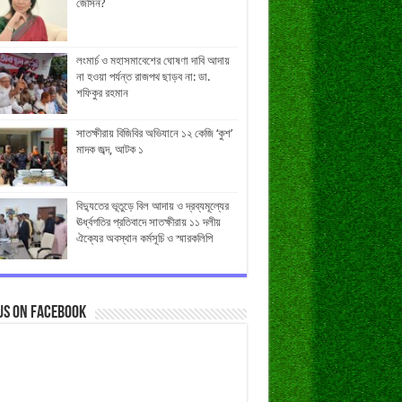
জেসিন?
লংমার্চ ও মহাসমাবেশের ঘোষণা দাবি আদায়
না হওয়া পর্যন্ত রাজপথ ছাড়ব না: ডা.
শফিকুর রহমান
সাতক্ষীরায় বিজিবির অভিযানে ১২ কেজি ‘কুশ’
মাদক জব্দ, আটক ১
বিদ্যুতের ভূতুড়ে বিল আদায় ও দ্রব্যমূল্যের
ঊর্ধ্বগতির প্রতিবাদে সাতক্ষীরায় ১১ দলীয়
ঐক্যের অবস্থান কর্মসূচি ও স্মারকলিপি
us on Facebook