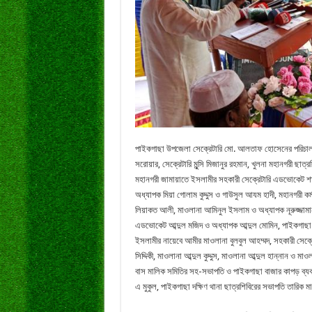
পাইকগাছা উপজেলা সেক্রেটারি মো. আলতাফ হোসেনের পরিচালন
সরোয়ার, সেক্রেটারি মুন্সি মিজানুর রহমান, খুলনা মহানগরী ছ
মহানগরী জামায়াতে ইসলামীর সহকারী সেক্রেটারি এডভোকেট শা
অধ্যাপক মিয়া গোলাম কুদ্দুস ও গাউসুল আযম হাদী, মহানগরী 
লিয়াকত আলী, মাওলানা আমিনুল ইসলাম ও অধ্যাপক নূরুজ্জাম
এডভোকেট আব্দুল মজিদ ও অধ্যাপক আব্দুল মোমিন, পাইকগাছা
ইসলামীর নায়েবে আমীর মাওলানা বুলবুল আহম্মদ, সহকারী সেক্
সিদ্দিকী, মাওলানা আব্দুল কুদ্দুস, মাওলানা আব্দুল হান্নান ও
বাস মালিক সমিতির সহ-সভাপতি ও পাইকগাছা বাজার কাপড় ব্যব
এ মুকুল, পাইকগাছা দক্ষিণ থানা ছাত্রশিবিরের সভাপতি তারিক 