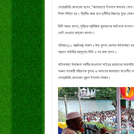
সেক্রেটারি জেনারেল বলেন, “জামায়াতে ইসলাম ক্ষমতায় গেলে প্র
শিক্ষা নিশ্চিত হয়। দ্বিতীয় কাজ হবে দুর্নীতির বিরুদ্ধে যুদ্ধ 
তিনি আরও বলেন, সুবিচার প্রতিষ্ঠায় কুরআনের আইনকে সংসদে
ভোট দেওয়ার আহ্বান জানান।
শনিবার (১১ অক্টোবর) সকাল ৯ টায় খুলনা জেলার পাইকগাছা স
প্রধান অতিথির বক্তৃতায় তিনি এ সব কথা বলেন।
পাইকগাছা উপজেলা আমীর মাওলানা সাইদুর রহমানের সভাপতিত্বে 
অঞ্চল সহকারী পরিচালক খুলনা-৬ আসনের জামায়াত মনোনীত সংস
সেক্রেটারি জেনারেল নূরুল ইসলাম সাদ্দাম।