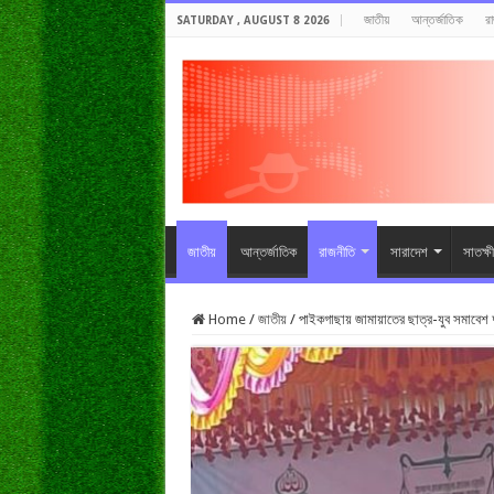
জাতীয়
আন্তর্জাতিক
র
SATURDAY , AUGUST 8 2026
জাতীয়
আন্তর্জাতিক
রাজনীতি
সারাদেশ
সাতক্ষ
Home
/
জাতীয়
/
পাইকগাছায় জামায়াতের ছাত্র-যুব সমাবেশ দ