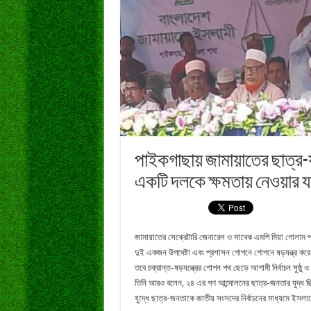
পাইকগাছায় জামায়াতের ছাত্র-য
একটি দলকে ক্ষমতায় নেওয়ার যড়
জামায়াতের সেক্রেটারি জেনারেল ও সাবেক এমপি মিয়া গোলাম প
দুই একজন উপদেষ্টা এবং প্রশাসন গোপনে গোপনে ষড়যন্ত্র কর
তবে চক্রান্ত-ষড়যন্ত্রের গোপন পথ ছেড়ে আগামী নির্বাচন সুষ্ঠু ও
তিনি আরও বলেন, ২৪ এর গণ আন্দোলনের ছাত্র-জনতার যুদ্ধ ছিল ফ
যুদ্ধে ছাত্র-জনতাকে জাতীয় সংসদের নির্বাচনের মাধ্যমে ইসলা