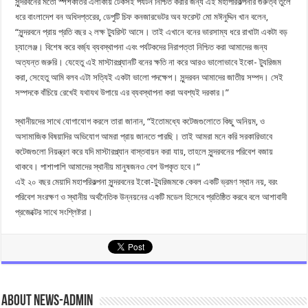
সুন্দরবনের মতো স্পর্শকাতর এলাকায় টেকসই পর্যটন নিশ্চিত করার জন্য এই মহাপরিকল্পনার গুরুত্ব তুলে
ধরে বাংলাদেশ বন অধিদপ্তরের, ডেপুটি চিফ কনজারভেটর অব ফরেস্ট মো মঈনুদ্দিন খান বলেন,
“সুন্দরবনে প্রায় প্রতি বছর ২ লক্ষ ট্যুরিস্ট আসে। তাই এখানে বনের ভারসাম্য ধরে রাখাটা একটা বড়
চ্যালেঞ্জ। বিশেষ করে বর্জ্য ব্যবস্থাপনা এবং পর্যটকদের নিরাপত্তা নিশ্চিত করা আমাদের জন্য
অত্যন্ত জরুরি। যেহেতু এই মাস্টারপ্ল্যানটি বনের ক্ষতি না করে আরও ভালোভাবে ইকো- ট্যুরিজম
করা, সেহেতু আমি বলব এটা সত্যিই একটা ভালো পদক্ষেপ। সুন্দরবন আমাদের জাতীয় সম্পদ। সেই
সম্পদকে বাঁচিয়ে রেখেই যথাযথ উপায়ে এর ব্যবস্থাপনা করা অবশ্যই দরকার।”
স্থানীয়দের সাথে যোগাযোগ করলে তারা জানান, “ইতোমধ্যে কটেজগুলোতে কিছু অনিয়ম, ও
অসামাজিক বিষয়াদির অভিযোগ আমরা প্রায় জানতে পারছি। তাই আমরা মনে করি সরকারিভাবে
কটেজগুলো নিয়ন্ত্রণ করে যদি মাস্টারপ্ল্যান বাস্তবায়ন করা যায়, তাহলে সুন্দরবনের পরিবেশ বজায়
থাকবে। পাশাপাশি আমাদের স্থানীয় মানুষজনও বেশ উপকৃত হবে।”
এই ২০ বছর মেয়াদি মহাপরিকল্পনা সুন্দরবনের ইকো-ট্যুরিজমকে কেবল একটি ভ্রমণ স্থান নয়, বরং
পরিবেশ সংরক্ষণ ও স্থানীয় অর্থনৈতিক উন্নয়নের একটি মডেল হিসেবে প্রতিষ্ঠিত করবে বলে আশাবাদী
প্রজেক্টের সাথে সংশ্লিষ্টরা।
About news-admin