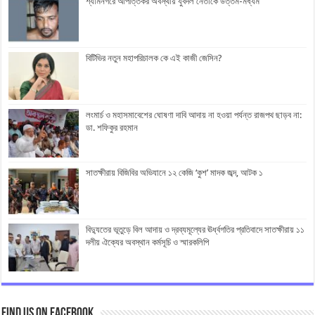
শ্যামনগরে আপত্তিকর অবস্থায় যুবদল নেতাকে উত্তম-মধ্যম
বিটিভির নতুন মহাপরিচালক কে এই কাজী জেসিন?
লংমার্চ ও মহাসমাবেশের ঘোষণা দাবি আদায় না হওয়া পর্যন্ত রাজপথ ছাড়ব না:
ডা. শফিকুর রহমান
সাতক্ষীরায় বিজিবির অভিযানে ১২ কেজি ‘কুশ’ মাদক জব্দ, আটক ১
বিদ্যুতের ভূতুড়ে বিল আদায় ও দ্রব্যমূল্যের ঊর্ধ্বগতির প্রতিবাদে সাতক্ষীরায় ১১
দলীয় ঐক্যের অবস্থান কর্মসূচি ও স্মারকলিপি
Find us on Facebook