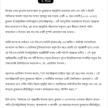
বিশ্বের একক বৃহত্তম ম্যানগ্রোভ বন সুন্দরবনের প্রাকৃতিক ভারসাম্য রক্ষা এবং দেশি ও বিদেশি
পর্যটকদের আকর্ষণ বাড়ানোর লক্ষ্যে প্রস্তুত করা হয়েছে একটি ২০ বছর মেয়াদী (২০২৫-২০৪৫)
সুন্দরবন ইকোট্যুরিজম মাস্টারপ্ল্যান (মহাপরিকল্পনা)। এটি গতানুগতিক অবকাঠামো উন্নয়ন প্রকল্পের
দিকে মনোযোগ না দিয়ে, বরং বনের প্রাকৃতিক পরিবেশকে অক্ষুন্ন রেখে কীভাবে টেকসই পর্যটন
বাস্তবায়ন ও উন্নয়ন করা যায় তার একটি সুস্পষ্ট রোডম্যাপ করা হয়েছে।
মার্কিন জনগণের অর্থায়নে এবং ইউএসএআইডি (টঝঅওউ)-এর আর্থিক ও কারিগরি সহযোগিতায়
বাংলাদেশ বন বিভাগ ও সোলিমার ইন্টারন্যাশনাল কর্তৃক তিন বছর মেয়াদী এই প্রজেক্টটি হাতে নেওয়া
হয় ইউএসএআইডি ইকোট্যুরিজম অ্যাক্টিভিটি নামক একটি পাইলট প্রকল্পের অধীনে। এই পুরো
প্রক্রিয়াটির ডেপুটি চিফ অব পার্টি হিসেবে নেতৃত্ব দিয়েছেন খুলনা বিশ্ববিদ্যালয়ের ফরেস্ট্রি অ্যান্ড উড
টেকনোলজি ডিসিপ্লিনের অধ্যাপক ড. মো. ওয়াসিউল ইসলাম।
প্রফেসর ওয়াসিউল ইসলাম জানান, ‘‘এই মহাপরিকল্পনা তৈরিতে প্রায় দুই বছর সময় লেগেছে। এই
মহাপরিকল্পনাটি মূলত সুন্দরবনের পরিবেশ ও অর্থনীতির সমন্বয়ে একটি টেকনিক্যাল রোডম্যাপ। এটি
বাস্তবায়ন হলে দেশীয় পর্যটন শিল্পের প্রবৃদ্ধি ঘটবে ও স্থানীয়দের অর্থনৈতিক ভিত মজবুত হবে এবং এর
মাধ্যমে সুন্দরবনের জীববৈচিত্র্য সংরক্ষণ কার্যক্রমকে আরও গতিশীল করবে।’’
তিনি বলেন, ‘‘আমাদের এই প্রকল্পটির উদ্দেশ্য মূলত: সুন্দরবন ও এর সংলগ্ন এলাকায় পরিবেশ-বান্ধব
পর্যটন (ইকোট্যুরিজম) উন্নয়ন, ব্যবস্থাপনা ও মার্কেটিং এর প্রসারের মাধ্যমে সুন্দরবনের জীববৈচিত্র্য