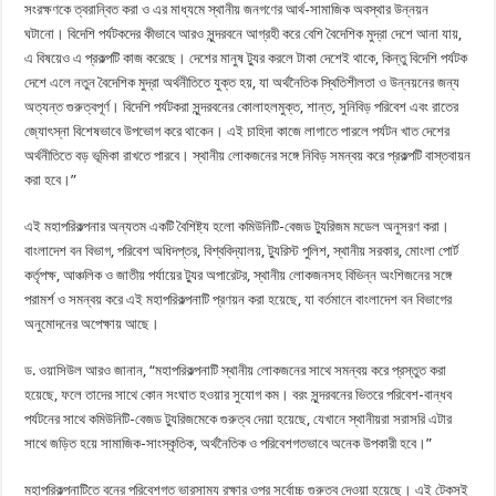
সংরক্ষণকে ত্বরান্বিত করা ও এর মাধ্যমে স্থানীয় জনগণের আর্থ-সামাজিক অবস্থার উন্নয়ন
ঘটানো। বিদেশি পর্যটকদের কীভাবে আরও সুন্দরবনে আগ্রহী করে বেশি বৈদেশিক মুদ্রা দেশে আনা যায়,
এ বিষয়েও এ প্রকল্পটি কাজ করেছে। দেশের মানুষ ট্যুর করলে টাকা দেশেই থাকে, কিন্তু বিদেশি পর্যটক
দেশে এলে নতুন বৈদেশিক মুদ্রা অর্থনীতিতে যুক্ত হয়, যা অর্থনৈতিক স্থিতিশীলতা ও উন্নয়নের জন্য
অত্যন্ত গুরুত্বপূর্ণ। বিদেশি পর্যটকরা সুন্দরবনের কোলাহলমুক্ত, শান্ত, সুনিবিড় পরিবেশ এবং রাতের
জ্যোৎস্না বিশেষভাবে উপভোগ করে থাকেন। এই চাহিদা কাজে লাগাতে পারলে পর্যটন খাত দেশের
অর্থনীতিতে বড় ভূমিকা রাখতে পারবে। স্থানীয় লোকজনের সঙ্গে নিবিড় সমন্বয় করে প্রকল্পটি বাস্তবায়ন
করা হবে।”
এই মহাপরিকল্পনার অন্যতম একটি বৈশিষ্ট্য হলো কমিউনিটি-বেজড ট্যুরিজম মডেল অনুসরণ করা।
বাংলাদেশ বন বিভাগ, পরিবেশ অধিদপ্তর, বিশ্ববিদ্যালয়, ট্যুরিস্ট পুলিশ, স্থানীয় সরকার, মোংলা পোর্ট
কর্তৃপক্ষ, আঞ্চলিক ও জাতীয় পর্যায়ের ট্যুর অপারেটর, স্থানীয় লোকজনসহ বিভিন্ন অংশিজনের সঙ্গে
পরামর্শ ও সমন্বয় করে এই মহাপরিকল্পনাটি প্রণয়ন করা হয়েছে, যা বর্তমানে বাংলাদেশ বন বিভাগের
অনুমোদনের অপেক্ষায় আছে।
ড. ওয়াসিউল আরও জানান, “মহাপরিকল্পনাটি স্থানীয় লোকজনের সাথে সমন্বয় করে প্রস্তুত করা
হয়েছে, ফলে তাদের সাথে কোন সংঘাত হওয়ার সুযোগ কম। বরং সুন্দরবনের ভিতরে পরিবেশ-বান্ধব
পর্যটনের সাথে কমিউনিটি-বেজড ট্যুরিজমেকে গুরুত্ব দেয়া হয়েছে, যেখানে স্থানীয়রা সরাসরি এটার
সাথে জড়িত হয়ে সামাজিক-সাংস্কৃতিক, অর্থনৈতিক ও পরিবেশগতভাবে অনেক উপকারী হবে।”
মহাপরিকল্পনাটিতে বনের পরিবেশগত ভারসাম্য রক্ষার ওপর সর্বোচ্চ গুরুত্ব দেওয়া হয়েছে। এই টেকসই