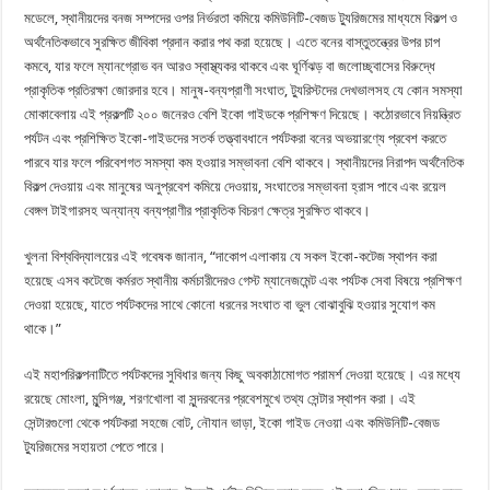
মডেলে, স্থানীয়দের বনজ সম্পদের ওপর নির্ভরতা কমিয়ে কমিউনিটি-বেজড ট্যুরিজমের মাধ্যমে বিকল্প ও
অর্থনৈতিকভাবে সুরক্ষিত জীবিকা প্রদান করার পথ করা হয়েছে। এতে বনের বাস্তুতন্ত্রের উপর চাপ
কমবে, যার ফলে ম্যানগ্রোভ বন আরও স্বাস্থ্যকর থাকবে এবং ঘূর্ণিঝড় বা জলোচ্ছ্বাসের বিরুদ্ধে
প্রাকৃতিক প্রতিরক্ষা জোরদার হবে। মানুষ-বন্যপ্রাণী সংঘাত, ট্যুরিস্টদের দেখভালসহ যে কোন সমস্যা
মোকাবেলায় এই প্রকল্পটি ২০০ জনেরও বেশি ইকো গাইডকে প্রশিক্ষণ দিয়েছে। কঠোরভাবে নিয়ন্ত্রিত
পর্যটন এবং প্রশিক্ষিত ইকো-গাইডদের সতর্ক তত্ত্বাবধানে পর্যটকরা বনের অভয়ারণ্যে প্রবেশ করতে
পারবে যার ফলে পরিবেশগত সমস্যা কম হওয়ার সম্ভাবনা বেশি থাকবে। স্থানীয়দের নিরাপদ অর্থনৈতিক
বিকল্প দেওয়ায় এবং মানুষের অনুপ্রবেশ কমিয়ে দেওয়ায়, সংঘাতের সম্ভাবনা হ্রাস পাবে এবং রয়েল
বেঙ্গল টাইগারসহ অন্যান্য বন্যপ্রাণীর প্রাকৃতিক বিচরণ ক্ষেত্র সুরক্ষিত থাকবে।
খুলনা বিশ্ববিদ্যালয়ের এই গবেষক জানান, “দাকোপ এলাকায় যে সকল ইকো-কটেজ স্থাপন করা
হয়েছে এসব কটেজে কর্মরত স্থানীয় কর্মচারীদেরও গেস্ট ম্যানেজমেন্ট এবং পর্যটক সেবা বিষয়ে প্রশিক্ষণ
দেওয়া হয়েছে, যাতে পর্যটকদের সাথে কোনো ধরনের সংঘাত বা ভুল বোঝাবুঝি হওয়ার সুযোগ কম
থাকে।”
এই মহাপরিকল্পনাটিতে পর্যটকদের সুবিধার জন্য কিছু অবকাঠামোগত পরামর্শ দেওয়া হয়েছে। এর মধ্যে
রয়েছে মোংলা, মুন্সিগঞ্জ, শরণখোলা বা সুন্দরবনের প্রবেশমুখে তথ্য সেন্টার স্থাপন করা। এই
সেন্টারগুলো থেকে পর্যটকরা সহজে বোট, নৌযান ভাড়া, ইকো গাইড নেওয়া এবং কমিউনিটি-বেজড
ট্যুরিজমের সহায়তা পেতে পারে।