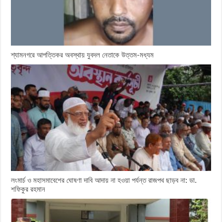
শ্যামনগরে আপত্তিকর অবস্থায় যুবদল নেতাকে উত্তম-মধ্যম
লংমার্চ ও মহাসমাবেশের ঘোষণা দাবি আদায় না হওয়া পর্যন্ত রাজপথ ছাড়ব না: ডা.
শফিকুর রহমান