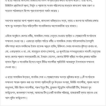
এ ছাড়া বক্তারা কালবেলা ডিজিটালের সফল অগ্রযাত্রার কথাও উল্লেখ করেন। তারা বলেন,
ডিজিটাল প্ল্যাটফর্মে দ্রুত, নির্ভুল ও প্রামাণ্য সংবাদ পরিবেশনের মাধ্যমে কালবেলা আজ তরুণ ও
সচেতন পাঠকমহলে বিশেষ গ্রহণযোগ্যতা অর্জন করেছে।
সবশেষে বক্তারা আশা প্রকাশ করেন, কালবেলা ভবিষ্যতেও সত্য, ন্যায় ও জনগণের অধিকার রক্ষার
পক্ষে দৃঢ় অবস্থান নিয়ে দায়িত্বশীল সাংবাদিকতার আলোকবর্তিকা হয়ে থাকবে।
এদিকে অনুষ্ঠানে জেলার ধর্মীয়, সামাজিক সেবায় নেতৃত্ব দেওয়ায় ব্যক্তি ও স্বেচ্ছাসেবী সংগঠনকে
সম্মাননা দেওয়া হয়। এরমধ্যে ব্যক্তি পর্যায়ে ধর্মীয় ও সামাজিক সেবায় পাটকেলঘাটার তৈলকুপি
দক্ষিণপাড়া জামে মসজিদের ইমাম হাফেজ আব্দুল হামিদ, চিকিৎসা সেবায় মানবতার দৃষ্টান্ত রাখায় ডা.
মো. এবাদুল্লাহ ও ডা. মো. মাহমুদুল হাসান (পলাশ), ২৪ জুলাইয়ের গণঅভ্যুত্থানে সাহসী নেতৃত্বের
জন্য জেলার প্রধান সমন্বয়কারী মো. ইমরান হোসেন, জেলার বিশিষ্ট ক্রীড়া সংগঠক খন্দকার আরিফ
হাসান প্রিন্স ও সাংবাদিক হিসেবে যমুনা টিভির সাতক্ষীরা প্রতিনিধি আকরামুল ইসলামকে সম্মাননা
দেওয়া হয়।
এ ছাড়া সামাজিক উন্নয়ন, মানবিক সেবা ও স্বেচ্ছাসেবায় অনন্য ভূমিকার জন্য ১১টি সংগঠনকে
সম্মাননা স্মারক প্রদান করা হয় শাপলা প্রতিবন্ধী যুব উন্নয়ন সংস্থা, ভিবিডি সাতক্ষীরা, প্রথম আলো
বন্ধুসভা, বিডি ক্লিন সাতক্ষীরা, শরুব ইয়ুথ টিম, সুন্দরবন স্টুডেন্টস সলিডারিটি টিম, উদারতা যুব
ফাউন্ডেশন, জনকল্যাণ সংস্থা, আমাদের টিম (একটি মানবিক পরিবার), হাজরাকাটি ব্লাড ব্যাংক এবং
আল মুমিন ফাউন্ডেশন।