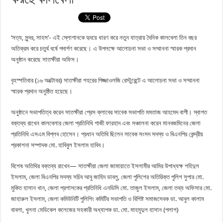
‘সত্য, সুন্দর, সাহস’- এই স্লোগানকে হৃদয়ে ধারণ করে নতুন যাত্রায় দৈনিক কালবেলা তিন বছর
অতিক্রম করে চতুর্থ বর্ষে পদার্পণ করেছে। এ উপলক্ষে আলোচনা সভা ও সম্মাননা স্মারক প্রদান
অনুষ্ঠান করেছে সাতক্ষীরা অফিস।
বৃহস্পতিবার (১৬ অক্টোবর) সাতক্ষীরা শহরের পিজ্জাওলজি রেস্টুরেন্টে এ আলোচনা সভা ও সম্মাননা
স্মারক প্রদান অনুষ্ঠিত হয়েছে।
অনুষ্ঠানে সভাপতিত্ব করেন সাতক্ষীরা প্রেস ক্লাবের সাবেক সভাপতি মমতাজ আহমেদ বাপী। স্বাগত
বক্তব্য রাখেন কালবেলার জেলা প্রতিনিধি গাজী ফারহাদ এবং সঞ্চালনা করেন মানবজমিনের জেলা
প্রতিনিধি এসএম বিপ্লব হোসেন। প্রধান অতিথি ছিলেন সাবেক সংসদ সদস্য ও বিএনপির কেন্দ্রীয়
প্রকাশনা সম্পাদক মো. হাবিবুল ইসলাম হাবিব।
বিশেষ অতিথির বক্তব্য রাখেন— সাতক্ষীরা জেলা জামায়াতে ইসলামীর আমির উপাধ্যক্ষ শহিদুল
ইসলাম, জেলা বিএনপির সদস্য সচিব আবু জাহিদ ডাবলু, জেলা পুলিশের অতিরিক্ত পুলিশ সুপার মো.
মুকিত হাসান খান, জেলা প্রশাসকের প্রতিনিধি এনডিসি মো. তাজুল ইসলাম, জেলা তথ্য অফিসার মো.
জাহারুল ইসলাম, জেলা কমিউনিটি পুলিশিং কমিটির সভাপতি ও বিশিষ্ট সমাজসেবক ডা. আবুল কালাম
বাবলা, খুলনা মেডিকেল কলেজের সহকারী অধ্যাপক ডা. মো. মাহমুদুল হাসান (পলাশ)