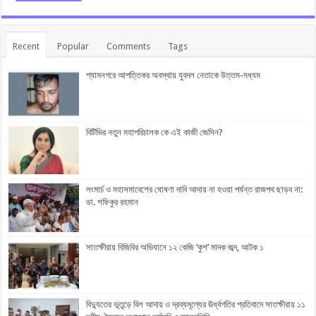
Recent
Popular
Comments
Tags
শ্যামনগরে আপত্তিকর অবস্থায় যুবদল নেতাকে উত্তম-মধ্যম
বিটিভির নতুন মহাপরিচালক কে এই কাজী জেসিন?
লংমার্চ ও মহাসমাবেশের ঘোষণা দাবি আদায় না হওয়া পর্যন্ত রাজপথ ছাড়ব না:
ডা. শফিকুর রহমান
সাতক্ষীরায় বিজিবির অভিযানে ১২ কেজি ‘কুশ’ মাদক জব্দ, আটক ১
বিদ্যুতের ভূতুড়ে বিল আদায় ও দ্রব্যমূল্যের ঊর্ধ্বগতির প্রতিবাদে সাতক্ষীরায় ১১