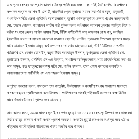
এ ছাড়াও বক্তব্য দেন প্রথম আলোর নিজস্ব প্রতিবেদক কল্যাণ ব্যানার্জি, দৈনিক দক্ষিণের মশালের
সম্পাদক অধ্যক্ষ আশেক ই-এলাহী, সাতক্ষীরা প্রেস ক্লাবের সাবেক সভাপতি রামকৃষ্ণ চক্রবর্তী,
বাংলাভিশন দিঠির জেলা প্রতিনিধি আসাদুজ্জামান, জুলাই গণঅভ্যুত্থানে জেলার প্রধান সমন্বয়কারী
মো. ইমরান হোসেন, বাংলাদেশ জাতীয় নারী ফুটবল দলের অধিনায়ক আফঈদা খন্দকার প্রান্তির পিতা ও
ক্রীড়া সংগঠক খন্দকার আরিফ হাসান প্রিন্স, বিশিষ্ট সংগীতশিল্পী আবু আফফান রোজ বাবু, জনপ্রিয়
ইসলামিক আলোচক হাফেজ মাওলানা মনোয়ার হোসাইন মোমিন, শ্যামনগর উপজেলা যুবদলের সদস্য
সচিব আনারুল ইসলাম আঙ্গুর, অর্থ সম্পাদক শেখ ফরিদ আহমেদ ময়না, ডিবিসি নিউজের সাতক্ষীরা
প্রতিনিধি এম. বেলাল হোসাইন, যমুনা টিভির আকরামুল ইসলাম, যুগান্তরের জেলা প্রতিনিধি মো.
মুজাহিদুল ইসলাম, এনটিভির এস এম জিন্নাহ, সাংবাদিক আমিনুর রহমান, শহর ছাত্রশিবিরের সভাপতি
আল মামুন, শহর ছাত্রদলের সদস্য সচিব মো. শাহিন ইসলাম, তালা প্রেস ক্লাবের সভাপতি ও
কালবেলার তালা প্রতিনিধি এস এম নজরুল ইসলাম প্রমুখ।
অনুষ্ঠানে বক্তারা বলেন, কালবেলা তার বস্তুনিষ্ঠ, নির্ভরযোগ্য ও সত্যনিষ্ঠ সংবাদ প্রকাশের মাধ্যমে
পাঠকদের হৃদয়ে স্থায়ী জায়গা করে নিয়েছে। প্রতিষ্ঠার পর থেকেই পত্রিকাটি জনগণের পক্ষে নির্ভীক
সাংবাদিকতার উদাহরণ স্থাপন করে আসছে।
তারা আরও বলেন, ২০২৪ সালের জুলাইয়ের গণঅভ্যুত্থানের সময় সব রক্তচক্ষু উপেক্ষা করে কালবেলা
নির্ভয়ে ছাত্র-জনতার পক্ষেই সংবাদ প্রকাশ করেছে। সংকটের মুহূর্তে জনগণের কণ্ঠস্বর হয়ে ওঠা এ
পত্রিকার সাহসী ভূমিকা ইতিহাসের পাতায় স্মরণীয় হয়ে থাকবে।