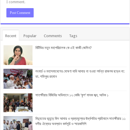
I comment.
Recent
Popular
Comments
Tags
বিটিভির নতুন মহাপরিচালক কে এই কাজী জেসিন?
লংমার্চ ও মহাসমাবেশের ঘোষণা দাবি আদায় না হওয়া পর্যন্ত রাজপথ ছাড়ব না:
ডা. শফিকুর রহমান
সাতক্ষীরায় বিজিবির অভিযানে ১২ কেজি ‘কুশ’ মাদক জব্দ, আটক ১
বিদ্যুতের ভূতুড়ে বিল আদায় ও দ্রব্যমূল্যের ঊর্ধ্বগতির প্রতিবাদে সাতক্ষীরায় ১১
দলীয় ঐক্যের অবস্থান কর্মসূচি ও স্মারকলিপি