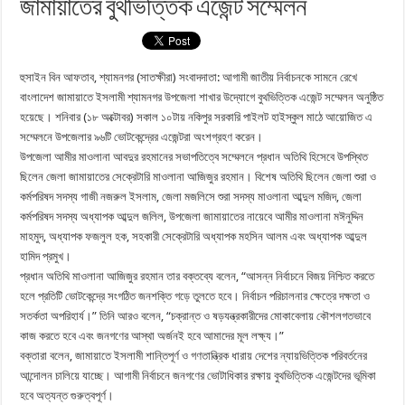
জামায়াতের বুথভিত্তিক এজেন্ট সম্মেলন
হুসাইন বিন আফতাব, শ্যামনগর (সাতক্ষীরা) সংবাদদাতা: আগামী জাতীয় নির্বাচনকে সামনে রেখে
বাংলাদেশ জামায়াতে ইসলামী শ্যামনগর উপজেলা শাখার উদ্যোগে বুথভিত্তিক এজেন্ট সম্মেলন অনুষ্ঠিত
হয়েছে। শনিবার (১৮ অক্টোবর) সকাল ১০টায় নকিপুর সরকারি পাইলট হাইস্কুল মাঠে আয়োজিত এ
সম্মেলনে উপজেলার ৯৬টি ভোটকেন্দ্রের এজেন্টরা অংশগ্রহণ করেন।
উপজেলা আমীর মাওলানা আবদুর রহমানের সভাপতিত্বে সম্মেলনে প্রধান অতিথি হিসেবে উপস্থিত
ছিলেন জেলা জামায়াতের সেক্রেটারি মাওলানা আজিজুর রহমান। বিশেষ অতিথি ছিলেন জেলা শুরা ও
কর্মপরিষদ সদস্য গাজী নজরুল ইসলাম, জেলা মজলিসে শুরা সদস্য মাওলানা আব্দুল মজিদ, জেলা
কর্মপরিষদ সদস্য অধ্যাপক আব্দুল জলিল, উপজেলা জামায়াতের নায়েবে আমীর মাওলানা মঈনুদ্দিন
মাহমুদ, অধ্যাপক ফজলুল হক, সহকারী সেক্রেটারি অধ্যাপক মহসিন আলম এবং অধ্যাপক আব্দুল
হামিদ প্রমুখ।
প্রধান অতিথি মাওলানা আজিজুর রহমান তার বক্তব্যে বলেন, “আসন্ন নির্বাচনে বিজয় নিশ্চিত করতে
হলে প্রতিটি ভোটকেন্দ্রে সংগঠিত জনশক্তি গড়ে তুলতে হবে। নির্বাচন পরিচালনার ক্ষেত্রে দক্ষতা ও
সতর্কতা অপরিহার্য।” তিনি আরও বলেন, “চক্রান্ত ও ষড়যন্ত্রকারীদের মোকাবেলায় কৌশলগতভাবে
কাজ করতে হবে এবং জনগণের আস্থা অর্জনই হবে আমাদের মূল লক্ষ্য।”
বক্তারা বলেন, জামায়াতে ইসলামী শান্তিপূর্ণ ও গণতান্ত্রিক ধারায় দেশের ন্যায়ভিত্তিক পরিবর্তনের
আন্দোলন চালিয়ে যাচ্ছে। আগামী নির্বাচনে জনগণের ভোটাধিকার রক্ষায় বুথভিত্তিক এজেন্টদের ভূমিকা
হবে অত্যন্ত গুরুত্বপূর্ণ।