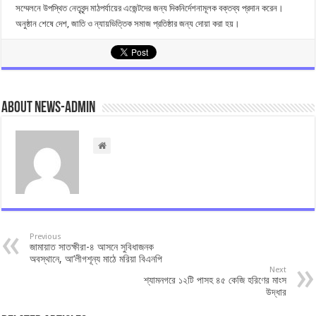
সম্মেলনে উপস্থিত নেতৃবৃন্দ মাঠপর্যায়ের এজেন্টদের জন্য দিকনির্দেশনামূলক বক্তব্য প্রদান করেন।
অনুষ্ঠান শেষে দেশ, জাতি ও ন্যায়ভিত্তিক সমাজ প্রতিষ্ঠার জন্য দোয়া করা হয়।
About news-admin
Previous
জামায়াত সাতক্ষীরা-৪ আসনে সুবিধাজনক
অবস্থানে, আ’লীগশূন্য মাঠে মরিয়া বিএনপি
Next
শ্যামনগরে ১২টি পাসহ ৪৫ কেজি হরিণের মাংস
উদ্ধার