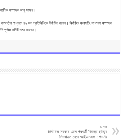
াংগঠনিক সম্পাদক আবু জাফর।
ালটের মাধ্যমে ৪২ জন প্রতিনিধিকে নির্বাচিত করেন। নির্বাচিত সভাপতি, সাধারণ সম্পাদক
ট পূর্ণাঙ্গ কমিটি গঠন করবেন।
Next
নির্বাচিত সরকার এলে পরবর্তী কিস্তি ছাড়ের
সিদ্ধান্ত নেবে আইএমএফ : গভর্নর