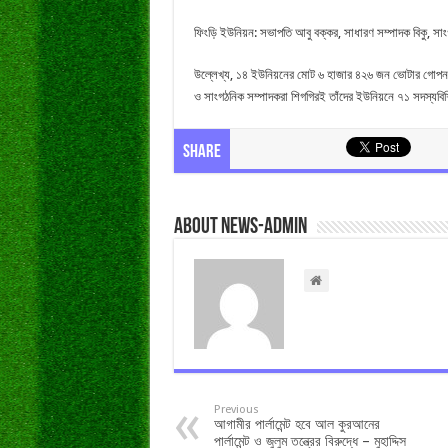
ফিংড়ি ইউনিয়ন: সভাপতি আবু বক্কর, সাধারণ সম্পাদক বিকু, স
উল্লেখ্য, ১৪ ইউনিয়নের মোট ৬ হাজার ৪২৬ জন ভোটার গোপন ব্য
ও সাংগঠনিক সম্পাদকরা শিগগিরই তাঁদের ইউনিয়নে ৭১ সদস্যবিশিষ্
Share
About news-admin
Previous
আগামীর পার্লামেন্ট হবে আল কুরআনের
পার্লামেন্ট ও জুলুম তন্ত্রের বিরুদ্ধে – মুহাদ্দিস