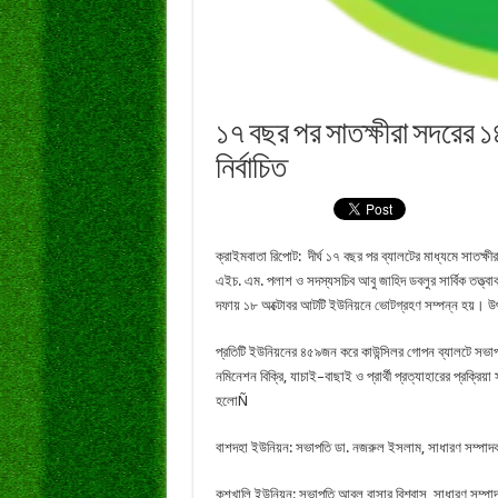
১৭ বছর পর সাতক্ষীরা সদরের 
নির্বাচিত
ক্রাইমবাতা রিপোট: দীর্ঘ ১৭ বছর পর ব্যালটের মাধ্যমে সাত
এইচ. এম. পলাশ ও সদস্যসচিব আবু জাহিদ ডবলুর সার্বিক তত্ত্বা
দফায় ১৮ অক্টোবর আটটি ইউনিয়নে ভোটগ্রহণ সম্পন্ন হয়। উৎসব
প্রতিটি ইউনিয়নের ৪৫৯জন করে কাউন্সিলর গোপন ব্যালটে সভাপত
নমিনেশন বিক্রি, যাচাই–বাছাই ও প্রার্থী প্রত্যাহারের প্রক্রিয়
হলোÑ
বাশদহা ইউনিয়ন: সভাপতি ডা. নজরুল ইসলাম, সাধারণ সম্পাদ
কুশখালি ইউনিয়ন: সভাপতি আবুল বাসার বিশ্বাস, সাধারণ সম্পাদ