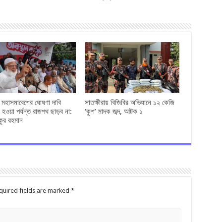
ও মহাসমাবেশের ঘোষণা দাবি
সাতক্ষীরায় বিজিবির অভিযানে ১২ কেজি
 হওয়া পর্যন্ত রাজপথ ছাড়ব না:
‘কুশ’ মাদক জব্দ, আটক ১
কুর রহমান
quired fields are marked
*