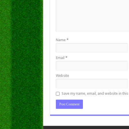
Name
*
Email
*
Website
Save my name, email, and website in this