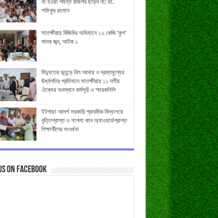
না হওয়া পর্যন্ত রাজপথ ছাড়ব না: ডা.
শফিকুর রহমান
সাতক্ষীরায় বিজিবির অভিযানে ১২ কেজি ‘কুশ’
মাদক জব্দ, আটক ১
বিদ্যুতের ভূতুড়ে বিল আদায় ও দ্রব্যমূল্যের
ঊর্ধ্বগতির প্রতিবাদে সাতক্ষীরায় ১১ দলীয়
ঐক্যের অবস্থান কর্মসূচি ও স্মারকলিপি
ইটগাছা আদর্শ সরকারি প্রাথমিক বিদ্যালয়ে
বৃত্তিপ্রাপ্ত ও শাপলা কাব অ্যাওয়ার্ডপ্রাপ্ত
শিক্ষার্থীদের সংবর্ধনা
us on Facebook