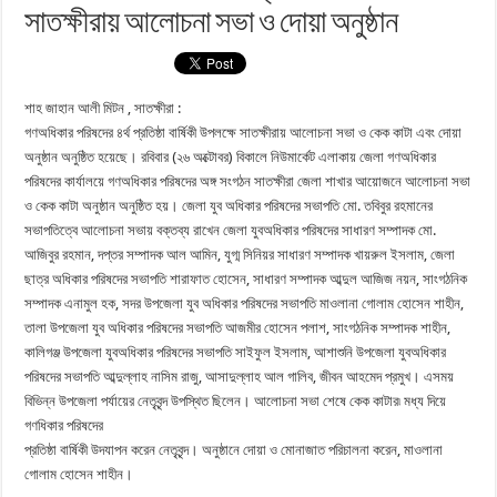
সাতক্ষীরায় আলোচনা সভা ও দোয়া অনুষ্ঠান
শাহ জাহান আলী মিটন , সাতক্ষীরা :
গণঅধিকার পরিষদের ৪র্থ প্রতিষ্ঠা বার্ষিকী উপলক্ষে সাতক্ষীরায় আলোচনা সভা ও কেক কাটা এবং দোয়া
অনুষ্ঠান অনুষ্ঠিত হয়েছে। রবিবার (২৬ অক্টোবর) বিকালে নিউমার্কেট এলাকায় জেলা গণঅধিকার
পরিষদের কার্যালয়ে গণঅধিকার পরিষদের অঙ্গ সংগঠন সাতক্ষীরা জেলা শাখার আয়োজনে আলোচনা সভা
ও কেক কাটা অনুষ্ঠান অনুষ্ঠিত হয়। জেলা যুব অধিকার পরিষদের সভাপতি মো. তবিবুর রহমানের
সভাপতিত্বে আলোচনা সভায় বক্তব্য রাখেন জেলা যুবঅধিকার পরিষদের সাধারণ সম্পাদক মো.
আজিবুর রহমান, দপ্তর সম্পাদক আল আমিন, যুগ্ম সিনিয়র সাধারণ সম্পাদক খায়রুল ইসলাম, জেলা
ছাত্র অধিকার পরিষদের সভাপতি শারাফাত হোসেন, সাধারণ সম্পাদক আব্দুল আজিজ নয়ন, সাংগঠনিক
সম্পাদক এনামুল হক, সদর উপজেলা যুব অধিকার পরিষদের সভাপতি মাওলানা গোলাম হোসেন শাহীন,
তালা উপজেলা যুব অধিকার পরিষদের সভাপতি আজমীর হোসেন পলাশ, সাংগঠনিক সম্পাদক শাহীন,
কালিগঞ্জ উপজেলা যুবঅধিকার পরিষদের সভাপতি সাইফুল ইসলাম, আশাশুনি উপজেলা যুবঅধিকার
পরিষদের সভাপতি আব্দুল্লাহ নাসিম রাজু, আসাদুল্লাহ আল গালিব, জীবন আহমেদ প্রমুখ। এসময়
বিভিন্ন উপজেলা পর্যায়ের নেতৃবৃন্দ উপস্থিত ছিলেন। আলোচনা সভা শেষে কেক কাটার৷ মধ্য দিয়ে
গণধিকার পরিষদের
প্রতিষ্ঠা বার্ষিকী উদযাপন করেন নেতৃবৃন্দ। অনুষ্ঠানে দোয়া ও মোনাজাত পরিচালনা করেন, মাওলানা
গোলাম হোসেন শাহীন।