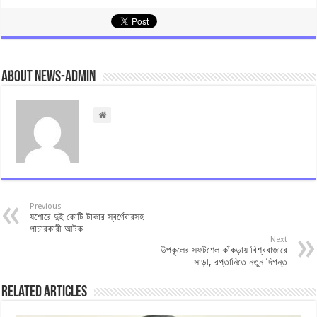
About news-admin
Previous
যশোরে দুই কোটি টাকার স্বর্ণেবারসহ
পাচারকারী আটক
Next
উপকূলের সফটশেল কাঁকড়ায় বিশ্ববাজারে
সাড়া, রপ্তানিতে নতুন দিগন্ত
Related Articles