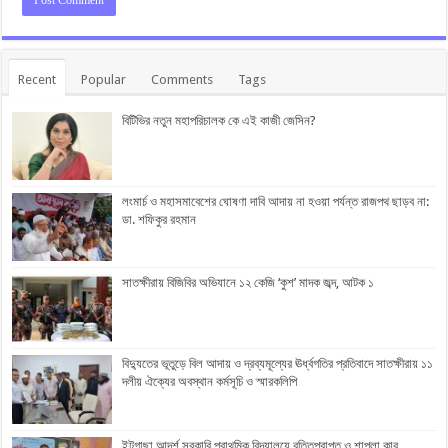
Recent
Popular
Comments
Tags
বিটিভির নতুন মহাপরিচালক কে এই কাজী জেসিন?
লংমার্চ ও মহাসমাবেশের ঘোষণা দাবি আদায় না হওয়া পর্যন্ত রাজপথ ছাড়ব না:
ডা. শফিকুর রহমান
সাতক্ষীরায় বিজিবির অভিযানে ১২ কেজি ‘কুশ’ মাদক জব্দ, আটক ১
বিদ্যুতের ভূতুড়ে বিল আদায় ও দ্রব্যমূল্যের ঊর্ধ্বগতির প্রতিবাদে সাতক্ষীরায় ১১
দলীয় ঐক্যের অবস্থান কর্মসূচি ও স্মারকলিপি
ইটগাছা আদর্শ সরকারি প্রাথমিক বিদ্যালয়ে বৃত্তিপ্রাপ্ত ও শাপলা কাব