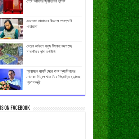
নেতা আবিদের জুলাইয়ের ভূমিকা
এরতেজা হাসানের বিরুদ্ধে গ্রেপ্তারি
পরোয়ানা
ঘেরের আইলে সবুজ বিপ্লব: বদলাচ্ছে
সাতক্ষীরার কৃষি অর্থনীতি
প্রশাসনে ঘাপটি মেরে থাকা ফ্যাসিবাদের
দোসররা বিদ্যুৎ খাত নিয়ে বিভ্রান্তি ছড়াচ্ছে:
প্রধানমন্ত্রী
us on Facebook