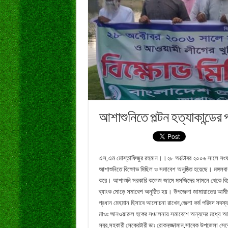
আশাশুনিতে পল্টন হত্যাকান্ডের
এস,এম মোস্তাফিজুর রহমান।।২৮ অক্টোবর ২০০৬ সালে সংঘটিত পল্
আশাশুনিতে বিক্ষোভ মিছিল ও সমাবেশ অনুষ্ঠিত হয়েছে। মঙ্গল
করে। আশাশুনি সরকারি কলেজ জামে মসজিদের সামনে থেকে বিক
ব্যাংক মোড়ে সমাবেশ অনুষ্ঠিত হয়। উপজেলা জামায়াতের আমীর ও 
প্রধান মেহমান হিসাবে আলোচনা রাখেন,জেলা কর্ম পরিষদ সদস্য 
মাওঃ আনওয়ারুল হকের সঞ্চালনায় সমাবেশে অন্যদের মধ্যে আল
সবুর,সহকারী সেক্রেটারী ডাঃ রোকনুজ্জামান,সাবেক উপজেলা সে