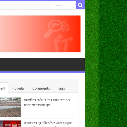
ent
Popular
Comments
Tags
সাতক্ষীরায় পাটের বাম্পার ফলন, জলাশয়ে
চলছে পাট পচানোর ধুম
জামায়াতের প্রদর্শনীতে উঠে এলো ছাত্রদল