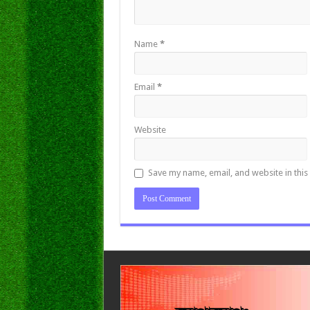
Name
*
Email
*
Website
Save my name, email, and website in this