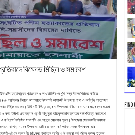
 প্রতিবাদে বিক্ষোভ মিছিল ও সমাবেশ
টন হত্যাকান্ডের প্রতিবাদে ও আওয়ামীলীগের খুনি-সন্ত্রাসীদের বিচারের দাবীতে
বার (২৮ অক্টোবর) বিকালে জামায়াতে ইসলামী আশাশুনি উপজেলা শাখা এ কর্মসূচির আয়োজন
Find 
্ষোভ মিছিল শুরু হয়। মিছিলটি বিভিন্ন সড়ক ও উপজেলা পরিষদের সামনের সড়ক হয়ে জনতা
সদর ইউপির চেয়ারম্যান প্রার্থী আবু মুছা তারিকুজ্জামান তুষারের সভাপতিত্বে সমাবেশে
ও ল’ ইয়ার্স কাউন্সিল সভাপতি এড.আব্দুস সোবহান মুকুল। উপজেলা সেক্রেটারী অধ্যক্ষ
োচনা রাখেন, সাবেক উপজেলা আমীর ও জেলা কর্ম পরিষদ সদস্য উপাধ্যক্ষ আঃ
ক্রেটারী এবিএম আলমগীর পিন্টু,সদর ইউনিয়ন আমীর ও উপজেলা কর্ম পরিষদ সদস্য হাফেজ