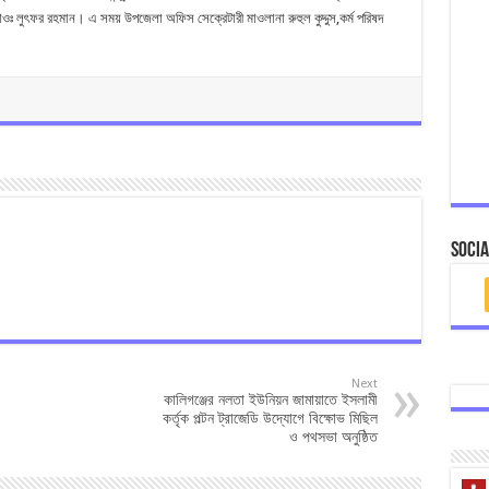
মাওঃ লুৎফর রহমান। এ সময় উপজেলা অফিস সেক্রেটারী মাওলানা রুহুল কুদ্দুস,কর্ম পরিষদ
Socia
Next
কালিগঞ্জের নলতা ইউনিয়ন জামায়াতে ইসলামী
কর্তৃক পল্টন ট্রাজেডি উদ্যোগে বিক্ষোভ মিছিল
ও পথসভা অনুষ্ঠিত