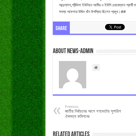
আব্দুল্লাহ,শ্রীউলা ইউনিয়ন আমীর ও ইউপি চেয়ারম্যান প্রার্থী 
সদস্য আফসার উদ্দিন খাঁন উপস্থিত ছিলেন প্রমুখ।##
Share
About news-admin
Previous
জাতীয় নির্বাচনের আগে গণভোটের সুপারিশ
ঐকমত্য কমিশনের
Related Articles