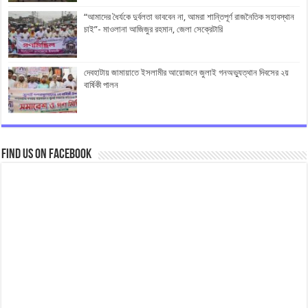
“আমাদের ধৈর্যকে দুর্বলতা ভাববেন না, আমরা শান্তিপূর্ণ রাজনৈতিক সহাবস্থান
চাই”- মাওলানা আজিজুর রহমান, জেলা সেক্রেটারি
দেবহাটায় জামায়াতে ইসলামীর আয়োজনে জুলাই গনঅভ্যুত্থান দিবসের ২য়
বার্ষিকী পালন
Find us on Facebook