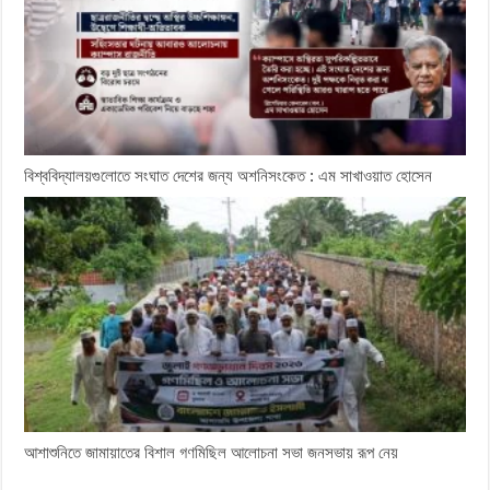
বিশ্ববিদ্যালয়গুলোতে সংঘাত দেশের জন্য অশনিসংকেত : এম সাখাওয়াত হোসেন
আশাশুনিতে জামায়াতের বিশাল গণমিছিল আলোচনা সভা জনসভায় রূপ নেয়