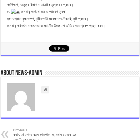
প্রশিক্ষণ, নেতৃত্ব বিকাশ ও মানবিক মূল্যবোধ প্রচার।
৫.
জলবায়ু অভিযোজন ও পরিবেশ সুরক্ষা
ম্যানগ্রোভ বৃক্ষরোপণ, বৃষ্টির পানি সংরক্ষণ ও টেকসই কৃষি প্রচার।
জলবায়ু পরিবর্তন সচেতনতা ও স্থানীয় উদ্যোগে অভিযোজন প্রকল্প গ্রহণ করব।
About news-admin
Previous
বরাদ্দ না পেয়ে বন্ধ হাসপাতাল, জামায়াতের ১০
লাখ টাকার অনুদান