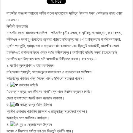
সাতক্ষীরা শহর জামায়াতের আমীর সাবেক ছাত্রনেতা জাহিদু্ুল ইসলাম সকল ভোটারদের কাছে দোয়া
চেয়েছেন।
নির্বাচনী ইশতেহার
সাতক্ষীরা জেলা বাংলাদেশের দক্ষিণ—পশ্চিম উপকূলীয় অঞ্চল, যা ঘূর্ণিঝড়, জলোচ্ছ্বাস, লবণাক্ততা,
নদীভাঙন ও জলবায়ু পরিবর্তনের প্রভাবে প্রায়ই ক্ষতিগ্রস্ত হয়। এই বাস্তবতায় মানবিক সহায়তা,
দুর্যোগ প্রস্তুতি, স্বাস্থ্যসেবা ও স্বেচ্ছাসেবার বাংলাদেশ রেড ক্রিসেন্ট সোসাইটি, সাতক্ষীরা জেলা
ইউনিট এই মানবিক দায়িত্ব পালনে আমি অঙ্গীকারবদ্ধ। কার্যনির্বাহী কমিটির সদস্য হিসেবে আমি
মনোনিত হলে নিম্নক্ত কাজ গুলি অগ্রাধিকা ভিত্তিতে করবো। যার মধ্যে—
১. দুর্যোগ ব্যবস্থাপনা ও ত্রাণ কার্যক্রম
সাইক্লোন প্রস্তুতি, আশ্রয়কেন্দ্র ব্যবস্থাপনা ও স্বেচ্ছাসেবক প্রশিক্ষণ।
ক্ষতিগ্রস্ত পরিবারে খাদ্য, বিশুদ্ধ পানি ও চিকিৎসা সহায়তা প্রদান।
২.
রক্তদান কর্মসূচি
“এক ব্যাগ রক্ত, এক জীবনের আশা” স্লোগানে নিয়মিত রক্তদান শিবির।
জেলা হাসপাতালে জরুরি রক্ত সরবরাহ ব্যবস্থা।
৩.
স্বাস্থ্য ও প্রাথমিক চিকিৎসা
গ্রামীণ এলাকায় প্রাথমিক চিকিৎসা ও মাতৃস্বাস্থ্য সচেতনতা ক্যাম্প।
জলবাহিত রোগ প্রতিরোধ কার্যক্রম।
৪.
যুব ও স্বেচ্ছাসেবক উন্নয়ন
কলেজ ও বিদ্যালয় পর্যায়ে যুব রেড ক্রিসেন্ট ইউনিট গঠন।