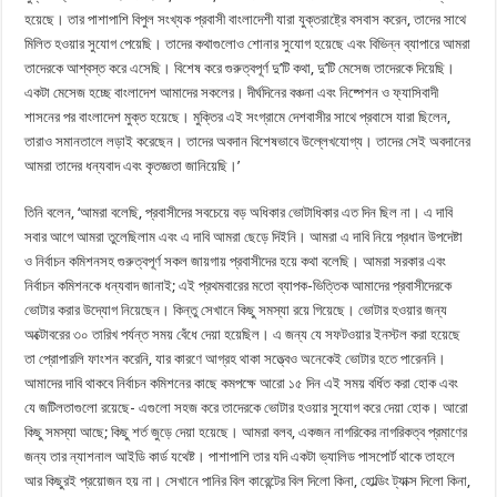
হয়েছে। তার পাশাপাশি বিপুল সংখ্যক প্রবাসী বাংলাদেশী যারা যুক্তরাষ্ট্রে বসবাস করেন, তাদের সাথে
মিলিত হওয়ার সুযোগ পেয়েছি। তাদের কথাগুলোও শোনার সুযোগ হয়েছে এবং বিভিন্ন ব্যাপারে আমরা
তাদেরকে আশ্বস্ত করে এসেছি। বিশেষ করে গুরুত্বপূর্ণ দু’টি কথা, দু’টি মেসেজ তাদেরকে দিয়েছি।
একটা মেসেজ হচ্ছে বাংলাদেশ আমাদের সকলের। দীর্ঘদিনের বঞ্চনা এবং নিষ্পেশন ও ফ্যাসিবাদী
শাসনের পর বাংলাদেশ মুক্ত হয়েছে। মুক্তির এই সংগ্রামে দেশবাসীর সাথে প্রবাসে যারা ছিলেন,
তারাও সমানতালে লড়াই করেছেন। তাদের অবদান বিশেষভাবে উল্লেখযোগ্য। তাদের সেই অবদানের
আমরা তাদের ধন্যবাদ এবং কৃতজ্ঞতা জানিয়েছি।’
তিনি বলেন, ‘আমরা বলেছি, প্রবাসীদের সবচেয়ে বড় অধিকার ভোটাধিকার এত দিন ছিল না। এ দাবি
সবার আগে আমরা তুলেছিলাম এবং এ দাবি আমরা ছেড়ে দিইনি। আমরা এ দাবি নিয়ে প্রধান উপদেষ্টা
ও নির্বাচন কমিশনসহ গুরুত্বপূর্ণ সকল জায়গায় প্রবাসীদের হয়ে কথা বলেছি। আমরা সরকার এবং
নির্বাচন কমিশনকে ধন্যবাদ জানাই; এই প্রথমবারের মতো ব্যাপক-ভিত্তিক আমাদের প্রবাসীদেরকে
ভোটার করার উদ্যোগ নিয়েছেন। কিন্তু সেখানে কিছু সমস্যা রয়ে গিয়েছে। ভোটার হওয়ার জন্য
অক্টোবরের ৩০ তারিখ পর্যন্ত সময় বেঁধে দেয়া হয়েছিল। এ জন্য যে সফটওয়ার ইনস্টল করা হয়েছে
তা প্রোপারলি ফাংশন করেনি, যার কারণে আগ্রহ থাকা সত্ত্বেও অনেকেই ভোটার হতে পারেননি।
আমাদের দাবি থাকবে নির্বাচন কমিশনের কাছে কমপক্ষে আরো ১৫ দিন এই সময় বর্ধিত করা হোক এবং
যে জটিলতাগুলো রয়েছে- এগুলো সহজ করে তাদেরকে ভোটার হওয়ার সুযোগ করে দেয়া হোক। আরো
কিছু সমস্যা আছে; কিছু শর্ত জুড়ে দেয়া হয়েছে। আমরা বলব, একজন নাগরিকের নাগরিকত্ব প্রমাণের
জন্য তার ন্যাশনাল আইডি কার্ড যথেষ্ট। পাশাপাশি তার যদি একটা ভ্যালিড পাসপোর্ট থাকে তাহলে
আর কিছুরই প্রয়োজন হয় না। সেখানে পানির বিল কারেন্টের বিল দিলো কিনা, হোল্ডিং ট্যাক্স দিলো কিনা,