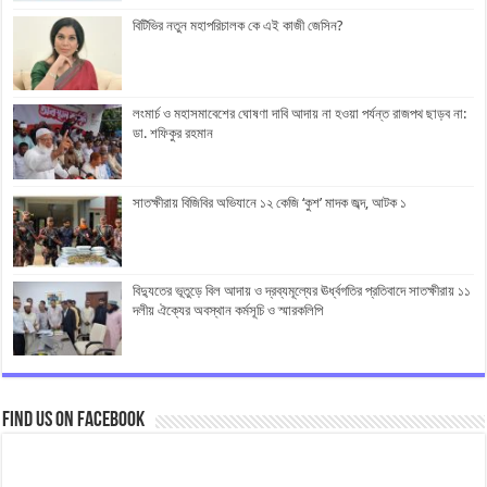
বিটিভির নতুন মহাপরিচালক কে এই কাজী জেসিন?
লংমার্চ ও মহাসমাবেশের ঘোষণা দাবি আদায় না হওয়া পর্যন্ত রাজপথ ছাড়ব না:
ডা. শফিকুর রহমান
সাতক্ষীরায় বিজিবির অভিযানে ১২ কেজি ‘কুশ’ মাদক জব্দ, আটক ১
বিদ্যুতের ভূতুড়ে বিল আদায় ও দ্রব্যমূল্যের ঊর্ধ্বগতির প্রতিবাদে সাতক্ষীরায় ১১
দলীয় ঐক্যের অবস্থান কর্মসূচি ও স্মারকলিপি
Find us on Facebook