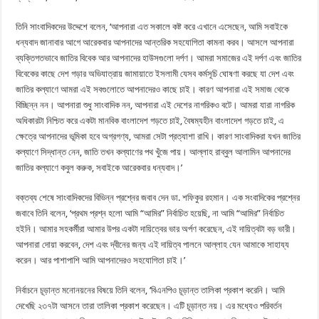
তিনি সাংবাদিকদের উদ্দেশে বলেন, ‘আপনারা এত সকালে কষ্ট করে এখানে এসেছেন, আমি সবাইকে
ধন্যবাদ জানাবার আগে আরেকবার আপনাদের আন্তরিক সহযোগিতা কামনা করব। আসলে আপনারা
ব্যক্তিগতভাবে জাতির বিবেক আর আপনাদের হাউসগুলো দর্পণ। আমরা সমাজের এই দর্পণ এবং জাতির
বিবেকের কাছে দেশ গড়ার অভিযাত্রায় জামায়াতে ইসলামী যেসব কর্মসূচি ঘোষণা করছে যা দেশ এবং
জাতির কল্যাণে আমরা এই সবগুলোতে আপনাদেরও কাছে চাই। কারণ আপনারা এই সমাজ থেকে
বিচ্ছিন্ন নন। আপনারা শুধু সাংবাদিক নন, আপনারা এই দেশের নাগরিকও বটে। আমরা যারা নাগরিক
অধিকারটা নিশ্চিত করে একটা মানবিক বাংলাদেশ গড়তে চাই, বৈষম্যহীন বাংলাদেশ গড়তে চাই, এ
ক্ষেত্রে আপনাদের ভূমিকা হবে অগ্রগণ্য, আমরা সেটা প্রত্যাশা রাখি। কারণ সাংবাদিকরা যখন জাতির
কল্যাণে সিদ্ধান্ত নেন, জাতি তখন কল্যাণের পথ খুঁজে পায়। আল্লাহ রাব্বুল আলামিন আপনাদের
জাতির কল্যাণে কবুল করুক, সবাইকে আরেকবার ধন্যবাদ।’
বক্তব্য শেষে সাংবাদিকদের বিভিন্ন প্রশ্নের জবাব দেন ডা. শফিকুর রহমান। এক সংবাদিকের প্রশ্নের
জবাবে তিনি বলেন, ‘প্রথম প্রশ্ন হলো আমি “আমির” নির্বাচিত হয়েছি, না আমি “আমির” নির্বাচিত
হইনি। আমার সহকর্মীরা আমার উপর একটা দায়িত্বের ভার অর্পণ করেছেন, এই দায়িত্বটা বড় ভারী।
আপনারা দোয়া করবেন, দেশ এবং দ্বীনের জন্য এই দায়িত্ব পালনে আল্লাহ যেন আমাকে সাহায্য
করেন। আর পাশাপাশি আমি আপনাদেরও সহযোগিতা চাই।’
নির্বাচনে চূড়ান্ত মনোনয়নের বিষয়ে তিনি বলেন, ‘বিএনপিও চূড়ান্ত তালিকা প্রকাশ করেনি। আমি
দেখেছি ২৩৭টা আসনে তারা তালিকা প্রকাশ করেছেন। এটি চূড়ান্ত নয়। এর মধ্যেও পরিবর্তন