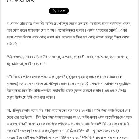
বাংলাদেশ জামায়াতে ইসলামীর আমির ডা. শফিকুর রহমান বলেছেন, ‘আমাদের মধ্যে মতানৈক্য থাকবে,
তবে দোয়া করেন মতবিরোধ যেন না হয়। মতের ভিন্নতা থাকবে। এটাই গণতন্ত্রের সৌন্দর্য। এটার
জন্য এখানে বিরোধ লেগে গেছে অথবা দেশ একেবারে অস্থির হয়ে গেছে আমরা এইটুকু চিন্তা করতে
রাজি নই।’
তিনি বলেছেন, ‘ফেব্রুয়ারিতে নির্বাচন আমরা, আপনারা, দেশবাসী- সবাই দেখতে চাই, ইনশাআল্লাহ।
শুধু আমরা না, সবাইকে নিয়ে।’
সৌদি আরবে পবিত্র ওমরাহ পালন এবং যুক্তরাষ্ট্র, যুক্তরাজ্য ও তুরস্ক সফর শেষে মঙ্গলবার (৪
নভেম্বর) ভোরে দেশে ফেরেন ডা. শফিকুর রহমান। ভোর সাড়ে ৫টায় হযরত শাহজালাল আন্তর্জাতিক
বিমানবন্দরের ভিআইপি লাউঞ্জে দলটির নেতাকর্মীরা তাকে ফুলেল শুভেচ্ছা জানান। এর এক সংক্ষিপ্ত
প্রেস ব্রিফিংয়ে তিনি এসব কথা বলেন।
ডা. শফিকুর রহমান বলেন, ‘আপনারা হয়ত জানেন গত মাসের ১৯ তারিখ আমি উমরা করার উদ্দেশে দেশ
থেকে বের হয়েছিলাম। তিন দিনে উমরা সম্পন্ন করার পর ২২ তারিখ সকাল ৯টায় আমেরিকার জেএফকে
এয়ারপোর্টে আমি আল্লাহর মেহেরবাণীতে পৌঁছাই এবং সেখানে আট দিনব্যাপী বিভিন্ন স্তরে সরকারি-
বেসরকারি গুরুত্বপূর্ণ সংস্থা এবং ব্যক্তিদের সাথে বৈঠকে মিলিত হই। খুব অল্প সময়ের মধ্যে
যুক্তরাষ্ট্রের চারটি শহর নিউইয়র্ক, বাফেলো, মিসিগান ও ওয়াসিংটন ডিসি যাওয়া আমার পক্ষে সম্ভব