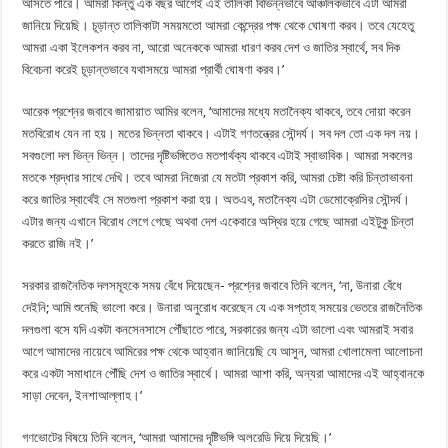
আসতে পারে। আমরা কিন্তু এক বছর আগেই এই তালিকা বিভিন্নভাবে আঞ্চলিকভাবে এটা আমরা
জানিয়ে দিয়েছি। চূড়ান্ত তালিকাটা সময়মতো আমরা কেন্দ্রের পক্ষ থেকে ঘোষণা করব। তবে যেহেতু
আমরা একা ইলেকশন করব না, আরো অনেককে আমরা ধারণ করব দেশ ও জাতির স্বার্থে, সব দিক
বিবেচনা করেই চূড়ান্তভাবে যথাসময়ে আমরা প্রার্থী ঘোষণা করব।’
আরেক প্রশ্নের জবাবে জামায়াত আমির বলেন, ‘আমাদের মধ্যে মতানৈক্য থাকবে, তবে দোয়া করেন
মতবিরোধ যেন না হয়। মতের ভিন্নতা থাকবে। এটাই গণতন্ত্রের সৌন্দর্য। সব দল তো এক দল নয়।
সবগুলো দল ভিন্ন ভিন্ন। তাদের দৃষ্টিভঙ্গিতেও মতপার্থক্য থাকবে এটাই স্বাভাবিক। আমরা সকলের
মতকে শ্রদ্ধার সাথে দেখি। তবে আমরা নিজেরা যে মতটা প্রকাশ করি, আমরা চেষ্টা করি চিন্তাভাবনা
করে জাতির স্বার্থেই সে মতগুলা প্রকাশ করা হয়। অতএব, মতানৈক্য এটা ডেমোক্রেসির সৌন্দর্য।
এটার জন্য এখানে বিরোধ লেগে গেছে অথবা দেশ একেবারে অস্থির হয়ে গেছে আমরা এইটুকু চিন্তা
করতে রাজি নই।’
সরকার রাজনৈতিক দলসমূহকে সময় বেঁধে দিয়েছেন- প্রশ্নের জবাবে তিনি বলেন, ‘না, উনারা বেঁধে
দেইনি; আমি শুনেছি ভালো করে। উনারা অনুরোধ করেছেন যে এক সপ্তাহ সময়ের ভেতরে রাজনৈতিক
দলগুলা বসে যদি একটা কনসেনসাসে পৌঁছাতে পারে, সরকারের জন্য এটা ভালো এবং আমরাই সবার
আগে আমাদের নায়েবে আমিরের পক্ষ থেকে আহ্বান জানিয়েছি যে আসুন, আমরা খোলামেলা আলোচনা
করে একটা সমাধানে পৌঁছি দেশ ও জাতির স্বার্থে। আমরা আশা করি, অন্যরা আমাদের এই আহ্বানকে
সাড়া দেবেন, ইনশাআল্লাহ।’
গণভোটের বিষয়ে তিনি বলেন, ‘আমরা আমাদের দৃষ্টিভঙ্গি অলরেডি দিয়ে দিয়েছি।’