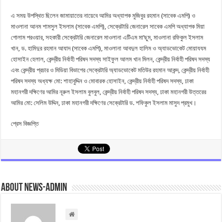
এ সময় উপস্থিত ছিলেন জামায়াতের নায়েবে আমির অধ্যাপক মুজিবুর রহমান (সাবেক এমপি) ও
মাওলানা আনম শামসুল ইসলাম (সাবেক এমপি), সেক্রেটারি জেনারেল সাবেক এমপি অধ্যাপক মিয়া
গোলাম পরওয়ার, সহকারী সেক্রেটারি জেনারেল মাওলানা এটিএম মা’ছুম, মাওলানা রফিকুল ইসলাম
খান, ড. হামিদুর রহমান আযাদ (সাবেক এমপি), মাওলানা আবদুল হালিম ও অ্যাডভোকেট মোয়াযযম
হোসাইন হেলাল, কেন্দ্রীয় নির্বাহী পরিষদ সদস্য সাইফুল আলম খান মিলন, কেন্দ্রীয় নির্বাহী পরিষদ সদস্য
এবং কেন্দ্রীয় প্রচার ও মিডিয়া বিভাগের সেক্রেটারি অ্যাডভোকেট মতিউর রহমান আকন্দ, কেন্দ্রীয় নির্বাহী
পরিষদ সদস্য অধ্যক্ষ মো: শাহাবুদ্দিন ও মোবারক হোসাইন, কেন্দ্রীয় নির্বাহী পরিষদ সদস্য, ঢাকা
মহানগরী দক্ষিণের আমির নূরুল ইসলাম বুলবুল, কেন্দ্রীয় নির্বাহী পরিষদ সদস্য, ঢাকা মহানগরী উত্তরের
আমির মো: সেলিম উদ্দিন, ঢাকা মহানগরী দক্ষিণের সেক্রেটারি ড. শফিকুল ইসলাম মাসুদ প্রমুখ।
প্রেস বিজ্ঞপ্তি
About news-admin