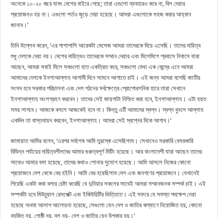
অনেকে ১০-২০ বছর যাবৎ দেশের বাইরে গেছে; তারা এগুলো ব্যবহারও করে না, বিল দেয়ার
প্রয়োজনও হয় না। এগুলো শর্তও জুড়ে দেয়া হয়েছে। আমরা এগুলোকে সহজ করার আহ্বান
জানাব।’
তিনি উল্লেখ করেন, ‘এর পাশাপাশি আরেকটা মেসেজ আমরা তাদেরকে দিয়ে এসেছি। তাদের দায়িত্ব
শুধু দেশকে দেয়া নয়। দেশের দায়িত্বও তাদেরকে সম্মান দেয়ার এবং মিলেমিশে প্রবাসে নিবাসে যারা
আছেন, আমরা সবাই মিলে সবগুলো হাত একত্রিত করে, সবগুলো মেধা এক কেন্দ্রে এনে আমরা
আমাদের দেশকে ইনশাআল্লাহ আগামী দিনে সামনে আগাতে চাই। এই জন্য আমরা বলেছি জাতীয়
সংসদ হবে সরকার পরিচালনা এবং দেশ গঠনের সর্বক্ষেত্রে প্রোপোরশনিক হারে তারা সেখানে
ইনশাআল্লাহ অংশগ্রহণ করবেন। তাদের সেই জায়গাটা নিশ্চিত করা হবে, ইনশাআল্লাহ। এটা হয়ত
সময় লাগবে। আজকে বললে আজকেই হবে না। কিন্তু এটি আমাদের স্বপ্ন। স্বপ্ন বুনলে আল্লাহ
একদিন তা বাস্তবায়ন করবেন, ইনশাআল্লাহ। আমরা সেই স্বপ্নের দিকে আগাব।’
জামায়াত আমির বলেন, ‘এরপর সর্বশেষ আমি তুরস্কে এসেছিলাম। সেখানেও সরকারি বেসরকারি
বিভিন্ন পর্যায়ের দায়িত্বশীলদের আমার গুরুত্বপূর্ণ মিটিং হয়েছে। আর বাংলাদেশী যারা আছেন তাদের
সাথেও আমার বসা হয়েছে, তাদের কথাও শোনার সুযোগ হয়েছে। আমি আসলে নিজের কোনো
প্রয়োজনে দেশ থেকে বের হইনি। আমি বের হয়েছিলাম দেশ এবং জনগণের প্রয়োজনে। যেখানেই
গিয়েছি একটা কথা বলার চেষ্টা করেছি যে দুনিয়ার সকলের সাথেই আমরা সম্মানজনক সম্পর্ক চাই। এই
সম্পর্কটা হবে মিউচুয়াল রেসপেক্ট এবং ইকিউয়িটির ভিত্তিতে। এই সফরে যে সমস্ত পদক্ষেপ নেয়া
হয়েছে অথবা আলাপ আলোচনা হয়েছে, সেগুলো যেন দেশ ও জাতির কল্যাণে নিয়োজিত হয়, কোনো
ব্যক্তি নয়, গোষ্ঠী নয়, দল নয়- দেশ ও জাতির যেন উপকার হয়।’