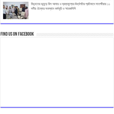
বিদ্যুতের ভূতুড়ে বিল আদায় ও দ্রব্যমূল্যের ঊর্ধ্বগতির প্রতিবাদে সাতক্ষীরায় ১১
দলীয় ঐক্যের অবস্থান কর্মসূচি ও স্মারকলিপি
Find us on Facebook