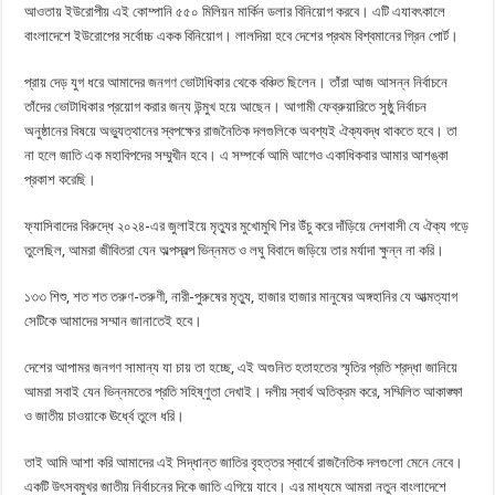
আওতায় ইউরোপীয় এই কোম্পানি ৫৫০ মিলিয়ন মার্কিন ডলার বিনিয়োগ করবে। এটি এযাবৎকালে
বাংলাদেশে ইউরোপের সর্বোচ্চ একক বিনিয়োগ। লালদিয়া হবে দেশের প্রথম বিশ্বমানের গ্রিন পোর্ট।
প্রায় দেড় যুগ ধরে আমাদের জনগণ ভোটাধিকার থেকে বঞ্চিত ছিলেন। তাঁরা আজ আসন্ন নির্বাচনে
তাঁদের ভোটাধিকার প্রয়োগ করার জন্য উন্মুখ হয়ে আছেন। আগামী ফেব্রুয়ারিতে সুষ্ঠু নির্বাচন
অনুষ্ঠানের বিষয়ে অভ্যুত্থানের স্বপক্ষের রাজনৈতিক দলগুলিকে অবশ্যই ঐক্যবদ্ধ থাকতে হবে। তা
না হলে জাতি এক মহাবিপদের সম্মুখীন হবে। এ সম্পর্কে আমি আগেও একাধিকবার আমার আশঙ্কা
প্রকাশ করেছি।
ফ্যাসিবাদের বিরুদ্ধে ২০২৪-এর জুলাইয়ে মৃত্যুর মুখোমুখি শির উঁচু করে দাঁড়িয়ে দেশবাসী যে ঐক্য গড়ে
তুলেছিল, আমরা জীবিতরা যেন অল্পস্বল্প ভিন্নমত ও লঘু বিবাদে জড়িয়ে তার মর্যাদা ক্ষুন্ন না করি।
১৩৩ শিশু, শত শত তরুণ-তরুণী, নারী-পুরুষের মৃত্যু, হাজার হাজার মানুষের অঙ্গহানির যে আত্মত্যাগ
সেটিকে আমাদের সম্মান জানাতেই হবে।
দেশের আপামর জনগণ সামান্য যা চায় তা হচ্ছে, এই অগুনিত হতাহতের স্মৃতির প্রতি শ্রদ্ধা জানিয়ে
আমরা সবাই যেন ভিন্নমতের প্রতি সহিষ্ণুতা দেখাই। দলীয় স্বার্থ অতিক্রম করে, সম্মিলিত আকাঙ্ক্ষা
ও জাতীয় চাওয়াকে ঊর্ধ্বে তুলে ধরি।
তাই আমি আশা করি আমাদের এই সিদ্ধান্ত জাতির বৃহত্তর স্বার্থে রাজনৈতিক দলগুলো মেনে নেবে।
একটি উৎসবমুখর জাতীয় নির্বাচনের দিকে জাতি এগিয়ে যাবে। এর মাধ্যমে আমরা নতুন বাংলাদেশে