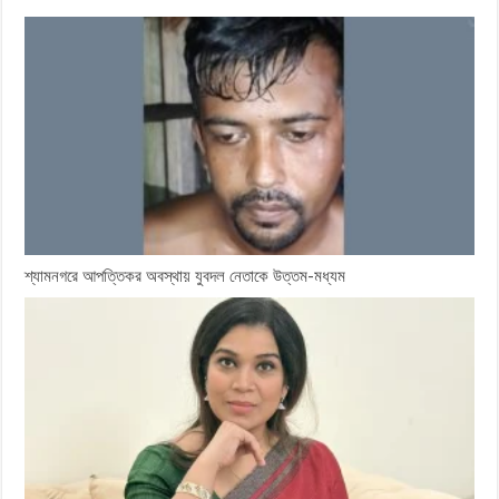
শ্যামনগরে আপত্তিকর অবস্থায় যুবদল নেতাকে উত্তম-মধ্যম