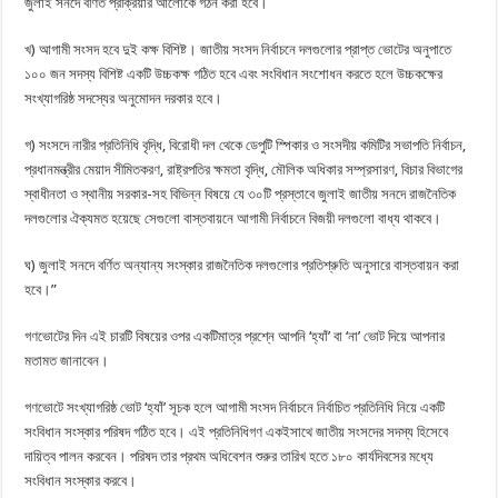
জুলাই সনদে বর্ণিত প্রক্রিয়ার আলোকে গঠন করা হবে।
খ) আগামী সংসদ হবে দুই কক্ষ বিশিষ্ট। জাতীয় সংসদ নির্বাচনে দলগুলোর প্রাপ্ত ভোটের অনুপাতে
১০০ জন সদস্য বিশিষ্ট একটি উচ্চকক্ষ গঠিত হবে এবং সংবিধান সংশোধন করতে হলে উচ্চকক্ষের
সংখ্যাগরিষ্ঠ সদস্যের অনুমোদন দরকার হবে।
গ) সংসদে নারীর প্রতিনিধি বৃদ্ধি, বিরোধী দল থেকে ডেপুটি স্পিকার ও সংসদীয় কমিটির সভাপতি নির্বাচন,
প্রধানমন্ত্রীর মেয়াদ সীমিতকরণ, রাষ্ট্রপতির ক্ষমতা বৃদ্ধি, মৌলিক অধিকার সম্প্রসারণ, বিচার বিভাগের
স্বাধীনতা ও স্থানীয় সরকার-সহ বিভিন্ন বিষয়ে যে ৩০টি প্রস্তাবে জুলাই জাতীয় সনদে রাজনৈতিক
দলগুলোর ঐক্যমত হয়েছে সেগুলো বাস্তবায়নে আগামী নির্বাচনে বিজয়ী দলগুলো বাধ্য থাকবে।
ঘ) জুলাই সনদে বর্ণিত অন্যান্য সংস্কার রাজনৈতিক দলগুলোর প্রতিশ্রুতি অনুসারে বাস্তবায়ন করা
হবে।”
গণভোটের দিন এই চারটি বিষয়ের ওপর একটিমাত্র প্রশ্নে আপনি ‘হ্যাঁ’ বা ‘না’ ভোট দিয়ে আপনার
মতামত জানাবেন।
গণভোটে সংখ্যাগরিষ্ঠ ভোট ‘হ্যাঁ’ সূচক হলে আগামী সংসদ নির্বাচনে নির্বাচিত প্রতিনিধি নিয়ে একটি
সংবিধান সংস্কার পরিষদ গঠিত হবে। এই প্রতিনিধিগণ একইসাথে জাতীয় সংসদের সদস্য হিসেবে
দায়িত্ব পালন করবেন। পরিষদ তার প্রথম অধিবেশন শুরুর তারিখ হতে ১৮০ কার্যদিবসের মধ্যে
সংবিধান সংস্কার করবে।