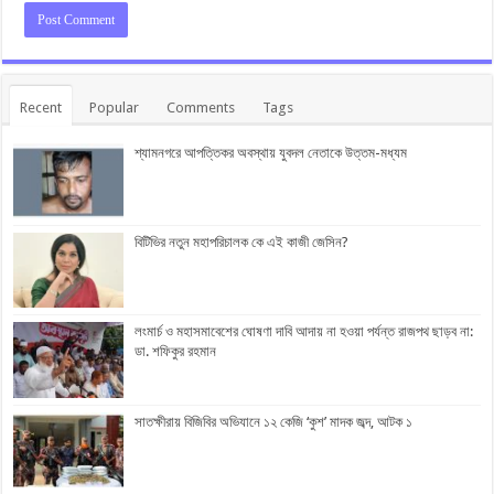
Recent
Popular
Comments
Tags
শ্যামনগরে আপত্তিকর অবস্থায় যুবদল নেতাকে উত্তম-মধ্যম
বিটিভির নতুন মহাপরিচালক কে এই কাজী জেসিন?
লংমার্চ ও মহাসমাবেশের ঘোষণা দাবি আদায় না হওয়া পর্যন্ত রাজপথ ছাড়ব না:
ডা. শফিকুর রহমান
সাতক্ষীরায় বিজিবির অভিযানে ১২ কেজি ‘কুশ’ মাদক জব্দ, আটক ১