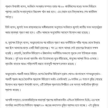
প্রধান উপদেষ্টা বলেন, সংবিধান সংস্কার সম্পন্ন হবার পর ৩০ কার্যদিবসের মধ্যে সংসদ নির্বাচনে
প্রাপ্ত ভোটের সংখ্যানুপাতে উচ্চকক্ষ গঠন করা হবে। এর মেয়াদ হবে নিম্নকক্ষের শেষ কার্যদিবস
পর্যন্ত।
তিনি বলেন, জুলাই সনদ বাস্তবায়নের অঙ্গীকারনামা অনুসারে সংবিধানে জুলাই জাতীয় সনদ অন্তর্ভুক্ত
করার ব্যবস্থা গ্রহণ করা হবে। এটিও আজকে অনুমোদিত আদেশে উল্লেখ করা হয়েছে।
ড. মুহাম্মদ ইউনূস বলেন, অভ্যুত্থানের পর দায়িত্ব গ্রহণ করে অর্থনীতিকে গভীর গহ্বর থেকে উদ্ধার
করা ছিল আমাদের জন্য একটি বিরাট চ্যালেঞ্জ। গত ১৫ মাসে আমরা সেই চ্যালেঞ্জ উৎরাতে সক্ষম
হয়েছি। রপ্তানি, বৈদেশিক বিনিয়োগ ও রিজার্ভসহ অর্থনীতির সবগুলো সূচকে দেশ ইতিবাচক ধারায়
ফিরেছে। লুট হয়ে যাওয়া ব্যাংকিং খাত ইতোমধ্যে ঘুরে দাঁড়িয়েছে, মানুষের আস্থা ফিরে এসেছে।
ব্যাংকিং খাতকে আরও শক্তিশালী করতে নানামুখী পদক্ষেপ চলমান রয়েছে।
অভ্যুত্থান-পরবর্তী সময়ে বিভিন্ন দেশের বৈদেশিক বিনিয়োগ হ্রাস পেলেও বাংলাদেশে গণঅভ্যুত্থান-
পরবর্তী প্রথম বছরে বৈদেশিক প্রত্যক্ষ বিনিয়োগ অর্থাৎ এফডিআই ১৯ দশমিক ১৩ শতাংশ বৃদ্ধি পেয়েছে
উল্লেখ করে প্রধান উপদেষ্টা বলেন, এটি বৈশ্বিক প্রবণতার বিপরীতে এক অনন্য অর্থনৈতিক দৃষ্টান্ত
স্থাপন করেছে।
আগামী সপ্তাহে ডেনমার্কভিত্তিক মায়ার্স্ক গ্রুপের মালিকানাধীন এপিএম টার্মিনালস বি.ভি.-এর সঙ্গে
লালদিয়া কনটেইনার টার্মিনাল প্রকল্পে ৩০ বছরের কনসেশন চুক্তি স্বাক্ষর হতে যাচ্ছে। এই চুক্তির