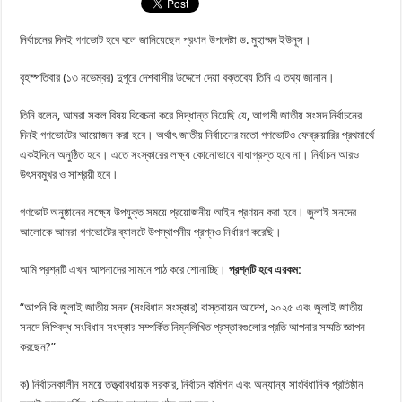
নির্বাচনের দিনই গণভোট হবে বলে জানিয়েছেন প্রধান উপদেষ্টা ড. মুহাম্মদ ইউনূস।
বৃহস্পতিবার (১৩ নভেম্বর) দুপুরে দেশবাসীর উদ্দেশে দেয়া বক্তব্যে তিনি এ তথ্য জানান।
তিনি বলেন, আমরা সকল বিষয় বিবেচনা করে সিদ্ধান্ত নিয়েছি যে, আগামী জাতীয় সংসদ নির্বাচনের
দিনই গণভোটের আয়োজন করা হবে। অর্থাৎ জাতীয় নির্বাচনের মতো গণভোটও ফেব্রুয়ারির প্রথমার্থে
একইদিনে অনুষ্ঠিত হবে। এতে সংস্কারের লক্ষ্য কোনোভাবে বাধাগ্রস্ত হবে না। নির্বাচন আরও
উৎসবমুখর ও সাশ্রয়ী হবে।
গণভোট অনুষ্ঠানের লক্ষ্যে উপযুক্ত সময়ে প্রয়োজনীয় আইন প্রণয়ন করা হবে। জুলাই সনদের
আলোকে আমরা গণভোটের ব্যালটে উপস্থাপনীয় প্রশ্নও নির্ধারণ করেছি।
আমি প্রশ্নটি এখন আপনাদের সামনে পাঠ করে শোনাচ্ছি।
প্রশ্নটি হবে এরকম:
“আপনি কি জুলাই জাতীয় সনদ (সংবিধান সংস্কার) বাস্তবায়ন আদেশ, ২০২৫ এবং জুলাই জাতীয়
সনদে লিপিবদ্ধ সংবিধান সংস্কার সম্পর্কিত নিম্নলিখিত প্রস্তাবগুলোর প্রতি আপনার সম্মতি জ্ঞাপন
করছেন?”
ক) নির্বাচনকালীন সময়ে তত্ত্বাবধায়ক সরকার, নির্বাচন কমিশন এবং অন্যান্য সাংবিধানিক প্রতিষ্ঠান