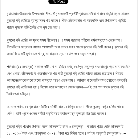
চুয়াডাঙ্গার জীবননগর উপজেলায় শীত মৌসুম এলেই প্রতিটি গ্রামের নারীরা খাবারে বাড়তি স্বাদ আনতে
কুমড়ো বড়ি তৈরিতে ব্যস্ত সময় পার করেন। শীত জেঁকে বসার পর কয়েকদিন ধরে উপজেলার প্রতিটি
গ্রামে কুমড়ো বড়ি তৈরির যেন ধুম লেগেছে।
কুমড়ো বড়ি তৈরির উপযুক্ত সময় শীতকাল। এ সময় গ্রামের নারীদের কর্মব্যস্ততাও বেড়ে যায়।
নিত্যদিনের অন্যান্য কাজের পাশাপাশি তারা ভোরে সবার আগে কুমড়ো বড়ি তৈরি করেন। কুমড়ো বড়ি
তরকারির একটি মুখরোচক খাদ্য, যা রান্নার স্বাদে যোগ করে নতুন মাত্রা।
শনিবার (২২ নভেম্বর) সকালে কাঁটা পোল, হরিহর নগর, বেনিপুর, নতুনগ্রাম ও রায়পুর গ্রামে সরেজমিনে
দেখা গেছে, জীবননগর উপজেলার শত শত নারী কুমড়ো বড়ি তৈরির কাজে জড়িত রয়েছেন। শীতের
আগমনের সাথে সাথে তাদের ব্যস্ততা আরও বেড়ে যায়। বর্ষাকাল বাদে বাকি মাসগুলোতেও কমবেশি
কুমড়ো বড়ি তৈরি করা হয়। বিশেষ করে অগ্রহায়ণ থেকে ফাল্গুন—এই চার মাস থাকে কুমড়ো বড়ি
তৈরির ভরা মৌসুম।
অনেকে পরিবারের প্রয়োজন মিটিয়ে বাকিটা বাজারে বিক্রি করেন। শীতে কুমড়ো বড়ির চাহিদা থাকে
বেশি। তাই গ্রামাঞ্চলের নারীরা বাড়তি আয় করার লক্ষ্যে কুমড়ো বড়ি তৈরি করেন।
কুমড়ো বড়ির প্রধান উপকরণ হলো মাসকলাই ডাল ও চালকুমড়া। বাজারে প্রতি কেজি মাসকলাই
১১০–১৩০ টাকা এবং চালকুমড়া ৩০–৪০ টাকা দরে বিক্রি হচ্ছে। সাইজ অনুযায়ী চালকুমড়া ৮০–