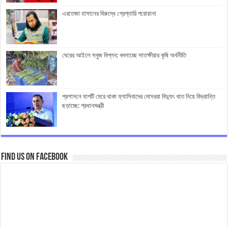
এরতেজা হাসানের বিরুদ্ধে গ্রেপ্তারি পরোয়ানা
ঘেরের আইলে সবুজ বিপ্লব: বদলাচ্ছে সাতক্ষীরার কৃষি অর্থনীতি
প্রশাসনে ঘাপটি মেরে থাকা ফ্যাসিবাদের দোসররা বিদ্যুৎ খাত নিয়ে বিভ্রান্তি
ছড়াচ্ছে: প্রধানমন্ত্রী
Find us on Facebook