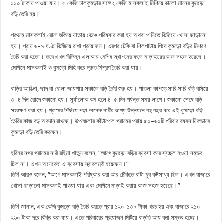
১১০ টাকায় পাওয়া যায়। ৫ কেজি চালকুমড়ার সঙ্গে ২ কেজি মাসকলাই মিশিয়ে ভালো মানের কুমড়ো
বড়ি তৈরি হয়।
প্রথমে মাসকলাই রোদে শুকিয়ে যাতায় ভেঙে পরিষ্কার করা হয় অথবা পানিতে ভিজিয়ে খোসা ছাড়ানো
হয়। প্রায় ৬–৭ ঘণ্টা ভিজিয়ে রাখা প্রয়োজন। এরপর ঢেঁকি বা শিলপাটায় পিষে কুমড়ো বড়ির মিশ্রণ
তৈরি করা হতো। তবে এখন বিভিন্ন এলাকায় মেশিন স্থাপনের ফলে মাড়াইয়ের কাজ সহজ হয়েছে।
মেশিনে মাসকলাই ও কুমড়ো মিহি করে দ্রুত মিশ্রণ তৈরি করা যায়।
বাড়ির আঙিনা, ছাদ বা খোলা জায়গায় সকালে বড়ি তৈরি শুরু হয়। পাতলা কাপড়ে সারি সারি বড়ি বসিয়ে
৩–৪ দিন রোদে শুকানো হয়। সূর্যালোক কম হলে ৪–৫ দিন পর্যন্ত সময় লাগে। শুকানো শেষে বড়ি
সংরক্ষণ করা হয়। গ্রামের পিছিয়ে পড়া অনেক নারীর ভাগ্য উন্নয়নে বহু বছর ধরে এই কুমড়ো বড়ি
তৈরির কাজ বড় অবদান রাখছে। উপজেলার কাঁটাপোল গ্রামের প্রায় ৫০–৬০টি পরিবার ব্যবসায়িকভাবে
কুমড়ো বড়ি তৈরি করছেন।
হরিহর নগর গ্রামের নারী রহিমা খাতুন বলেন, “আগে কুমড়ো বড়ির ব্যবসা করে স্বচ্ছল হওয়া সম্ভব
ছিল না। এখন অনেকেই এ ব্যবসায় স্বাবলম্বী হয়েছেন।”
তিনি আরও বলেন, “আগে মাসকলাই পরিষ্কার করা আর ঢেঁকিতে বাটা খুব কষ্টসাধ্য ছিল। এখন বাজারে
খোসা ছাড়ানো মাসকলাই পাওয়া যায় এবং মেশিনে মাড়াই করায় কাজ সহজ হয়েছে।”
তিনি জানান, এক কেজি কুমড়ো বড়ি তৈরি করতে প্রায় ১২০-১৩০ টাকা খরচ হয় এবং বাজারে ২১০–
২৬০ টাকা দরে বিক্রি করা যায়। এতে পরিবারের প্রয়োজন মিটিয়ে বাড়তি আয় করা সম্ভব হচ্ছে।