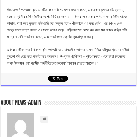
জীবননগর উপজেলার কুমড়ো বড়ির ব্যবসায়ী মাজেদুর রহমান বলেন, এখানকার কুমড়ো বড়ি সুস্বাদু
হওয়ায় স্থানীয় চাহিদা মিটিয়ে দেশের বিভিন্ন জেলায়—বিশেষ করে ঢাকায় পাঠানো হয়। তিনি আরও
জানান, সারা বছর কুমড়ো বড়ি তৈরি করা সম্ভব হলেও শীতকালে এর কদর বেশি। কৈ, শিং ও শৈল
মাছের সাথে রান্না করলে এর স্বাদ আরও বাড়ে। বড়ি বানানো থেকে শুরু করে সব কাজই বাড়ির নারী
সদস্য বা নারী শ্রমিকরা করেন, এবং শ্রমিকদের মজুরিও তুলনামূলক কম।
এ বিষয়ে জীবননগর উপজেলা কৃষি কর্মকর্তা মো. আলমগীর হোসেন বলেন, “শীত মৌসুমে গ্রামের নারীরা
কুমড়ো বড়ি তৈরি করে বাড়তি আয় করছেন। উপযুক্ত প্রশিক্ষণ ও পৃষ্ঠপোষকতা পেলে তারা নিজেদের
ভাগ্য উন্নয়ন এবং গ্রামীণ অর্থনীতিতে গুরুত্বপূর্ণ অবদান রাখতে পারবেন।”
About news-admin