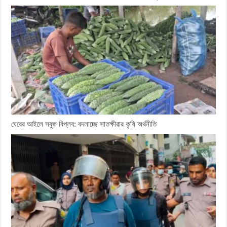
ঘেরের আইলে সবুজ বিপ্লব: বদলাচ্ছে সাতক্ষীরার কৃষি অর্থনীতি