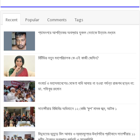
Recent
Popular
Comments
Tags
শ্যামনগরে আপত্তিকর অবস্থায় যুবদল নেতাকে উত্তম-মধ্যম
বিটিভির নতুন মহাপরিচালক কে এই কাজী জেসিন?
লংমার্চ ও মহাসমাবেশের ঘোষণা দাবি আদায় না হওয়া পর্যন্ত রাজপথ ছাড়ব না:
ডা. শফিকুর রহমান
সাতক্ষীরায় বিজিবির অভিযানে ১২ কেজি ‘কুশ’ মাদক জব্দ, আটক ১
বিদ্যুতের ভূতুড়ে বিল আদায় ও দ্রব্যমূল্যের ঊর্ধ্বগতির প্রতিবাদে সাতক্ষীরায় ১১
দলীয় ঐক্যের অবস্থান কর্মসূচি ও স্মারকলিপি