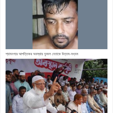
শ্যামনগরে আপত্তিকর অবস্থায় যুবদল নেতাকে উত্তম-মধ্যম