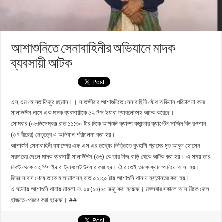
আশাশুনিতে সেনাবাহিনীর অভিযানে মাদক
ব্যবসায়ী আটক
এস,এম মোস্তাফিজুর রহমান।। সাতক্ষীরার আশাশুনিতে সেনাবাহিনী যৌথ অভিযান পরিচালনা করে
সালাউদ্দিন নামে এক মাদক ব্যবসায়ীকে ৫২ পিস ইয়াবা ট্যাবলেটসহ আটক করেছে।
সোমবার (০৮ডিসেম্বর) রাত ১১:৩০ টার দিকে আশশুনি ক্যাম্প কমান্ডার ক্যাপ্টেন সাজিদ বিন রওশান
(৩৭ বীরের) নেতৃত্বে এ অভিযান পরিচালনা করা হয়।
আশাশুনি সেনাবাহিনী ক্যাম্পের এফ এস এর তথ্যের ভিত্তিতে বুধহাটা গ্রামের মৃত আবুল হোসেন
সরদারের ছেলে মাদক ব্যবসায়ী সালাউদ্দিন (৩৬) কে তার নিজ বাড়ি থেকে আটক করা হয়। এ সময় তার
নিকট থেকে ৫২ পিস ইয়াবা ট্যাবলেট উদ্ধার করা হয়। ঐ রাতেই তাকে ক্যাম্পে নিয়ে আসা হয়।
জিজ্ঞাসাবাদ শেষে তাকে মালামালসহ রাত ০১:২০ টায় আশাশুনি থানায় হস্তান্তর করা হয়।
এ ঘটনায় আশাশুনি থানায় মামলা নং ০৫(১২)২৫ রুজু করা হয়েছে। মঙ্গলবার সকালে আসামীকে জেল
হাজতে প্রেরণ করা হয়েছে। ##