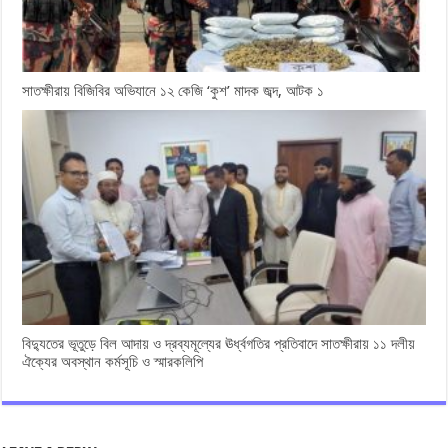
সাতক্ষীরায় বিজিবির অভিযানে ১২ কেজি ‘কুশ’ মাদক জব্দ, আটক ১
বিদ্যুতের ভূতুড়ে বিল আদায় ও দ্রব্যমূল্যের ঊর্ধ্বগতির প্রতিবাদে সাতক্ষীরায় ১১ দলীয়
ঐক্যের অবস্থান কর্মসূচি ও স্মারকলিপি