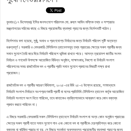
বুধবার (১৭ ডিসেম্বর) ইসির জনসংযোগ পরিচালক মো. রুহুল আমিন মল্লিক তথ্য ও সম্প্রচার
মন্ত্রণালয়ের সচিবের কাছে এ বিষয়ে প্রয়োজনীয় ব্যবস্থা গ্রহণের জন্য নির্দেশনাটি পাঠান।
নির্দেশনায় বলা হয়েছে, সুষ্ঠু, অবাধ ও গ্রহণযোগ্য নির্বাচনের জন্য নির্বাচনি পরিবেশ সৃষ্টি অত্যন্ত
গুরুত্বপূর্ণ। সরকারি ও বেসরকারি টেলিভিশন চ্যানেলসমূহ তথ্য প্রচারের ক্ষেত্রে সকল প্রার্থীর জন্য
সমান সুযোগ তৈরি করে দিয়ে নির্বাচনি পরিবেশে ভূমিকা রাখতে পারে। আসন্ন ত্রয়োদশ জাতীয় সংসদ
নির্বাচন ও গণভোট উপলক্ষে আয়োজিত বিভিন্ন অনুষ্ঠান, সাক্ষাৎকার, টকশো বা নির্বাচনি সংলাপ
পরিবেশনের সময় রাজনৈতিক দল ও প্রার্থীর প্রতি সমান সুযোগ প্রদানের বিষয়টি লক্ষ্য রাখা
প্রয়োজন।
রাজনৈতিক দল ও প্রার্থীর আচরণ বিধিমালা, ২০২৫-এর বিধি ২৫-এ উল্লেখ রয়েছে, গণমাধ্যমে
নির্বাচনি সংলাপ-নির্বাচনে অংশগ্রহণকারী প্রার্থী বা দলের প্রতিনিধি টেলিভিশন চ্যানেল কর্তৃক আয়োজিত
নির্বাচনি সংলাপে অংশ নিতে পারিবেন, তবে কাহাকেও ব্যক্তিগতভাবে আক্রমণ করে কোন বক্তব্য
প্রদান করতে পারিবেন না।
এ বিষয়ে সরকারি-বেসরকারি সকল টেলিভিশন চ্যানেলে নির্বাচনি সংলাপ বা অন্য কোন অনুষ্ঠান প্রচারের
ক্ষেত্রে সকল প্রার্থী যাতে সমান সুযোগ পান এবং কোনো দল বা প্রার্থীকে হেয়প্রতিপন্ন করে কোনো
বক্তব্য বা কটূক্তি প্রচার না হয়, সে বিষয়ে সতর্কতা অবলম্বনসহ প্রয়োজনীয় ব্যবস্থা গ্রহণের জন্য