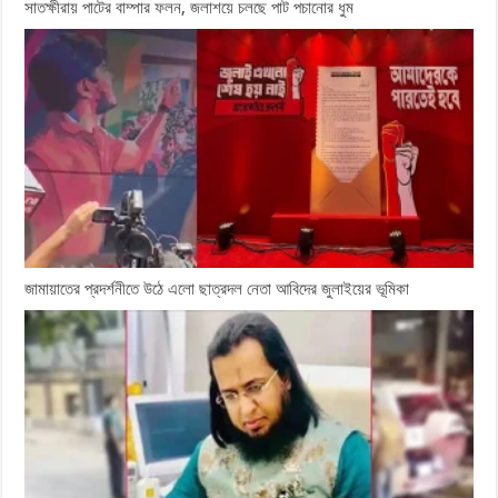
সাতক্ষীরায় পাটের বাম্পার ফলন, জলাশয়ে চলছে পাট পচানোর ধুম
জামায়াতের প্রদর্শনীতে উঠে এলো ছাত্রদল নেতা আবিদের জুলাইয়ের ভূমিকা