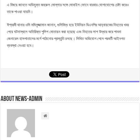
এ বিষয়ে জানতে অভিযুক্ত জহুরুল মোল্লার সঙ্গে মোবাইল ফোনে বারবার যোগাযোগের চেষ্টা করেও
তাকে পাওয়া যায়নি।
ঈশ্বরদী থানার ওসি মমিনুজ্জামান জানান, গুলিবিদ্ধ হয়ে ইউনিয়ন বিএনপির আহ্বায়কের নিহতের খবর
পেয়ে ঘটনাস্থলে অতিরিক্ত পুলিশ মোতায়ন করা হয়েছে এবং নিহতের লাশ উদ্ধার করে পাবনা
জেনারেল হাসপাতালের মর্গে পাঠানোর প্রস্তুতি চলছে। লিখিত অভিযোগ পেলে পরবর্তী আইনগত
ব্যবস্থা নেওয়া হবে।
About news-admin