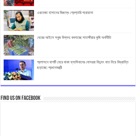
এরতেজা হাসানের বিরুদ্ধে গ্রেপ্তারি পরোয়ানা
ঘেরের আইলে সবুজ বিপ্লব: বদলাচ্ছে সাতক্ষীরার কৃষি অর্থনীতি
প্রশাসনে ঘাপটি মেরে থাকা ফ্যাসিবাদের দোসররা বিদ্যুৎ খাত নিয়ে বিভ্রান্তি
ছড়াচ্ছে: প্রধানমন্ত্রী
Find us on Facebook