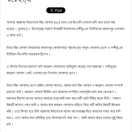
পাবনায় প্রকাশ্য দিবালোকে বিরু মোল্লা (৬৫) নামে এক বিএনপি নেতাকে গুলি করে হত্যা করা
হয়েছে। বুধবার (১৭ ডিসেম্বর) সকালে ঈশ্বরদী উপজেলার লক্ষীকুণ্ডা ইউনিয়নের কামালপুর এলাকায়
এ ঘটনা ঘটে।
নিহত বিরু মোল্লা উপজেলার কামালপুর মোল্লাপাড়া গ্রামের মৃত আবুল মোল্লার ছেলে ও লক্ষীকুণ্ডা
ইউনিয়ন বিএনপির আহ্বায়ক ছিলেন।
এ ঘটনায় নিহতের চাচাতো ভাই জহুরুল মোল্লাকে অভিযুক্ত করেছে তার স্বজনরা। অভিযুক্ত
জহুরুল মোল্লা একই এলাকার মৃত ইসলাম মোল্লার ছেলে।
নিহত বিরু মোল্লার ছেলে রাজিব মোল্লা জানান, আমার বাবা বিরু মোল্লা ও জহুরুল মোল্লা সম্পর্কে
চাচাতো ভাই। জহুরুল মোল্লা দীর্ঘদিন ধরে আমাদের সম্পত্তি জোরপূর্বক দখল করে রেখেছেন।
মঙ্গলবার দিবাগত রাতের আধারে আবারো চরের জমি দখল করে মাটি কেটে বিক্রি করেন তিনি। সকালে
বিষয়টি জানতে পেরে আমি ও আমার বাবা জহুরুল মোল্লার বাড়িতে গিয়ে মাটি কাটার বিষয়টি জিজ্ঞেস
করি। এতে ক্ষিপ্ত হয়ে তিনি প্রকাশ্য দিবালোকে অবৈধ আগ্নেয়াস্ত্র দিয়ে আমাদের লক্ষ্য করে গুলি
করে। এতে আমার বাবা গুলিবিদ্ধ হয়ে ঘটনাস্থলেই মারা যান। আমি আমার বাবার হত্যার সুষ্ঠু বিচার
চাই।