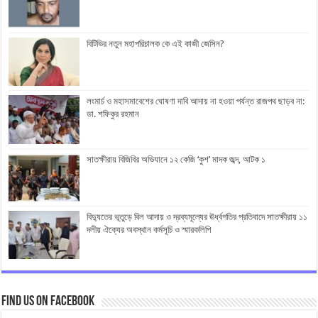
বিটিভির নতুন মহাপরিচালক কে এই কাজী জেসিন?
লংমার্চ ও মহাসমাবেশের ঘোষণা দাবি আদায় না হওয়া পর্যন্ত রাজপথ ছাড়ব না:
ডা. শফিকুর রহমান
সাতক্ষীরায় বিজিবির অভিযানে ১২ কেজি ‘কুশ’ মাদক জব্দ, আটক ১
বিদ্যুতের ভূতুড়ে বিল আদায় ও দ্রব্যমূল্যের ঊর্ধ্বগতির প্রতিবাদে সাতক্ষীরায় ১১
দলীয় ঐক্যের অবস্থান কর্মসূচি ও স্মারকলিপি
Find us on Facebook