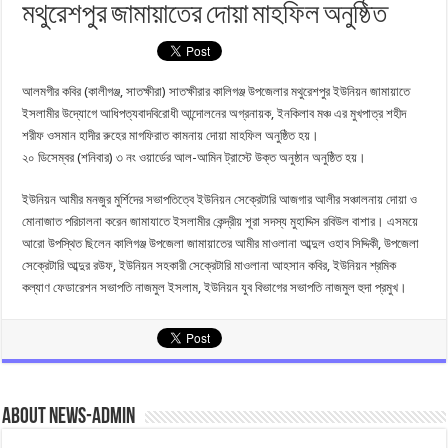
মথুরেশপুর জামায়াতের দোয়া মাহফিল অনুষ্ঠিত
আলমগীর কবির (কালীগঞ্জ, সাতক্ষীরা) সাতক্ষীরার কালিগঞ্জ উপজেলার মথুরেশপুর ইউনিয়ন জামায়াতে
ইসলামীর উদ্যোগে আধিপত্যবাদবিরোধী আন্দোলনের অগ্রনায়ক, ইনকিলাব মঞ্চ এর মুখপাত্র শহীদ
শরীফ ওসমান হাদীর রুহের মাগফিরাত কামনায় দোয়া মাহফিল অনুষ্ঠিত হয়।
২০ ডিসেম্বর (শনিবার) ৩ নং ওয়ার্ডের আল-আমিন ট্রাস্টে উক্ত অনুষ্ঠান অনুষ্ঠিত হয়।
ইউনিয়ন আমীর মনজুর মুর্শিদের সভাপতিত্বে ইউনিয়ন সেক্রেটারি আজগার আলীর সঞ্চালনায় দোয়া ও
মোনাজাত পরিচালনা করেন জামাযাতে ইসলামীর কেন্দ্রীয় শূরা সদস্য মুহাদ্দিস রবিউল বাশার। এসময়ে
আরো উপস্থিত ছিলেন কালিগঞ্জ উপজেলা জামায়াতের আমীর মাওলানা আব্দুল ওহাব সিদ্দিকী, উপজেলা
সেক্রেটারি আব্দুর রউফ, ইউনিয়ন সহকারী সেক্রেটারি মাওলানা আহসান কবির, ইউনিয়ন শ্রমিক
কল্যাণ ফেডারেশন সভাপতি নাজমুল ইসলাম, ইউনিয়ন যুব বিভাগের সভাপতি নাজমুল হুদা প্রমুখ।
About news-admin